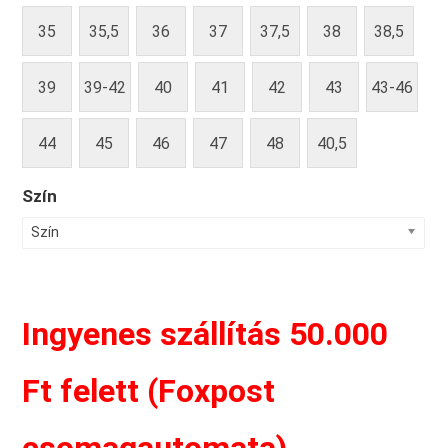
35
35,5
36
37
37,5
38
38,5
39
39-42
40
41
42
43
43-46
44
45
46
47
48
40,5
Szín
Szín
Ingyenes szállítás 50.000
Ft felett (Foxpost