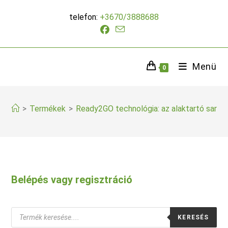
Skip
telefon:
+3670/3888688
to
content
Menü
0
>
Termékek
>
Ready2GO technológia: az alaktartó sarok
Belépés vagy regisztráció
Products
KERESÉS
search