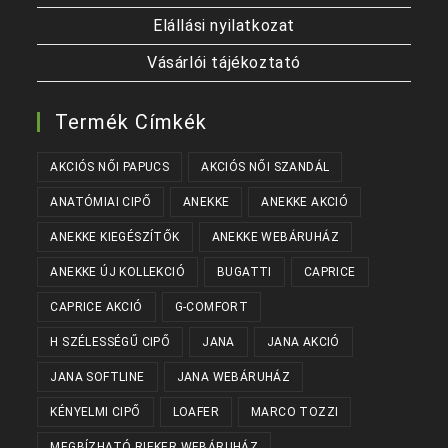
Elállási nyilatkozat
Vásárlói tájékoztató
Termék Címkék
AKCIÓS NŐI PAPUCS
AKCIÓS NŐI SZANDÁL
ANATÓMIAI CIPŐ
ANEKKE
ANEKKE AKCIÓ
ANEKKE KIEGÉSZÍTŐK
ANEKKE WEBÁRUHÁZ
ANEKKE ÚJ KOLLEKCIÓ
BUGATTI
CAPRICE
CAPRICE AKCIÓ
G-COMFORT
H SZÉLESSÉGŰ CIPŐ
JANA
JANA AKCIÓ
JANA SOFTLINE
JANA WEBÁRUHÁZ
KÉNYELMI CIPŐ
LOAFER
MARCO TOZZI
MEGBÍZHATÓ RIEKER WEBÁRUHÁZ