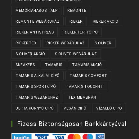
MEMÓRIAHABOS TALP
REMONTE
REMONTE WEBÁRUHÁZ
RIEKER
RIEKER AKCIÓ
RIEKER ANTISTRESS
RIEKER FÉRFI CIPŐ
RIEKERTEX
RIEKER WEBÁRUHÁZ
S.OLIVER
S.OLIVER AKCIÓ
S.OLIVER WEBÁRUHÁZ
SNEAKERS
TAMARIS
TAMARIS AKCIÓ
TAMARIS ALKALMI CIPŐ
TAMARIS COMFORT
TAMARIS SPORTCIPŐ
TAMARIS TOUCH-IT
TAMARIS WEBÁRUHÁZ
TEX MEMBRÁN
ULTRA KÖNNYŰ CIPŐ
VEGÁN CIPŐ
VÍZÁLLÓ CIPŐ
Fizess Biztonságosan Bankkártyával