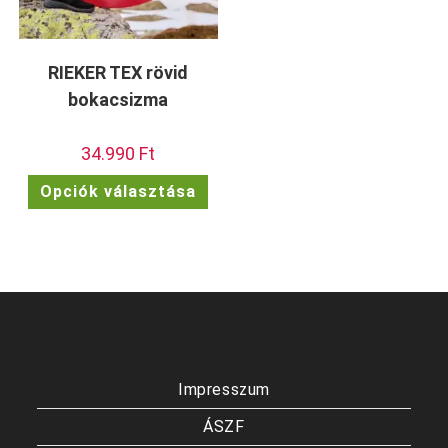
RIEKER TEX rövid
bokacsizma
34.990
Ft
Ennek
Opciók választása
a
terméknek
több
variációja
van.
A
változatok
a
termékoldalon
választhatók
ki
Impresszum
ÁSZF