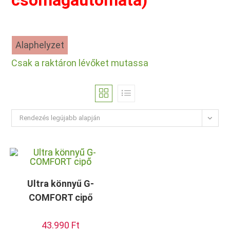
csomagautomata)
Alaphelyzet
Csak a raktáron lévőket mutassa
Rendezés legújabb alapján
Ultra könnyű G-
COMFORT cipő
43.990
Ft