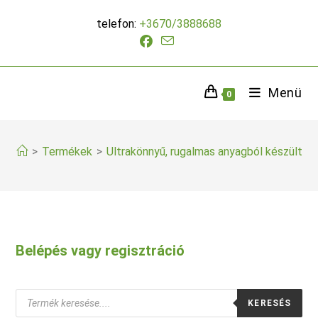
Skip
telefon:
+3670/3888688
to
content
Menü
0
>
Termékek
>
Ultrakönnyű, rugalmas anyagból készült
Belépés vagy regisztráció
Products
KERESÉS
search