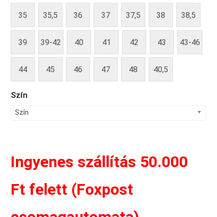
35
35,5
36
37
37,5
38
38,5
39
39-42
40
41
42
43
43-46
44
45
46
47
48
40,5
Szín
Szín
Ingyenes szállítás 50.000
Ft felett (Foxpost