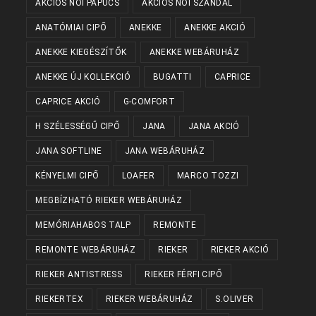
AKCIÓS NŐI PAPUCS
AKCIÓS NŐI SZANDÁL
ANATÓMIAI CIPŐ
ANEKKE
ANEKKE AKCIÓ
ANEKKE KIEGÉSZÍTŐK
ANEKKE WEBÁRUHÁZ
ANEKKE ÚJ KOLLEKCIÓ
BUGATTI
CAPRICE
CAPRICE AKCIÓ
G-COMFORT
H SZÉLESSÉGŰ CIPŐ
JANA
JANA AKCIÓ
JANA SOFTLINE
JANA WEBÁRUHÁZ
KÉNYELMI CIPŐ
LOAFER
MARCO TOZZI
MEGBÍZHATÓ RIEKER WEBÁRUHÁZ
MEMÓRIAHABOS TALP
REMONTE
REMONTE WEBÁRUHÁZ
RIEKER
RIEKER AKCIÓ
RIEKER ANTISTRESS
RIEKER FÉRFI CIPŐ
RIEKERTEX
RIEKER WEBÁRUHÁZ
S.OLIVER