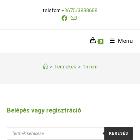
Skip
telefon:
+3670/3888688
to
content
Menü
0
>
Termékek
>
15 mm
Belépés vagy regisztráció
Products
KERESÉS
search