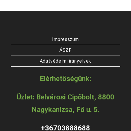
A
változatok
a
termékoldalon
választhatók
ki
Impresszum
ÁSZF
Adatvédelmi irányelvek
Elérhetőségünk:
Üzlet: Belvárosi Cipőbolt, 8800
Nagykanizsa, Fő u. 5.
+36703888688