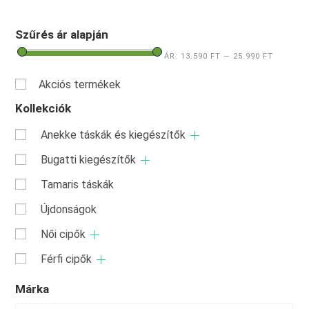
Szűrés ár alapján
ÁR:
13.590 FT
—
25.990 FT
Akciós termékek
Kollekciók
Anekke táskák és kiegészítők
Bugatti kiegészítők
Tamaris táskák
Újdonságok
Női cipők
Férfi cipők
Márka