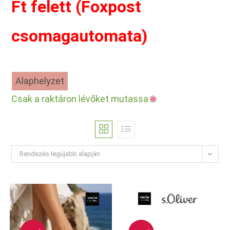
Ft felett (Foxpost
csomagautomata)
Alaphelyzet
Csak a raktáron lévőket mutassa
Rendezés legújabb alapján