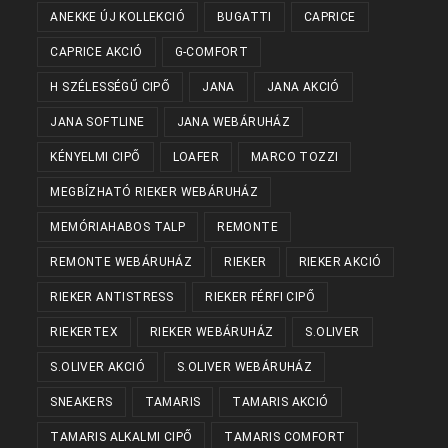
ANEKKE ÚJ KOLLEKCIÓ
BUGATTI
CAPRICE
CAPRICE AKCIÓ
G-COMFORT
H SZÉLESSÉGŰ CIPŐ
JANA
JANA AKCIÓ
JANA SOFTLINE
JANA WEBÁRUHÁZ
KÉNYELMI CIPŐ
LOAFER
MARCO TOZZI
MEGBÍZHATÓ RIEKER WEBÁRUHÁZ
MEMÓRIAHABOS TALP
REMONTE
REMONTE WEBÁRUHÁZ
RIEKER
RIEKER AKCIÓ
RIEKER ANTISTRESS
RIEKER FÉRFI CIPŐ
RIEKERTEX
RIEKER WEBÁRUHÁZ
S.OLIVER
S.OLIVER AKCIÓ
S.OLIVER WEBÁRUHÁZ
SNEAKERS
TAMARIS
TAMARIS AKCIÓ
TAMARIS ALKALMI CIPŐ
TAMARIS COMFORT