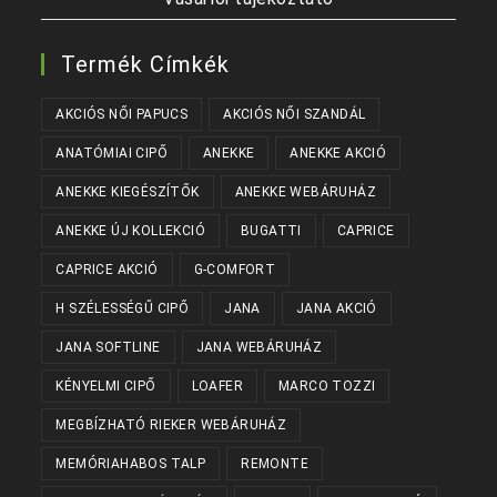
Termék Címkék
AKCIÓS NŐI PAPUCS
AKCIÓS NŐI SZANDÁL
ANATÓMIAI CIPŐ
ANEKKE
ANEKKE AKCIÓ
ANEKKE KIEGÉSZÍTŐK
ANEKKE WEBÁRUHÁZ
ANEKKE ÚJ KOLLEKCIÓ
BUGATTI
CAPRICE
CAPRICE AKCIÓ
G-COMFORT
H SZÉLESSÉGŰ CIPŐ
JANA
JANA AKCIÓ
JANA SOFTLINE
JANA WEBÁRUHÁZ
KÉNYELMI CIPŐ
LOAFER
MARCO TOZZI
MEGBÍZHATÓ RIEKER WEBÁRUHÁZ
MEMÓRIAHABOS TALP
REMONTE