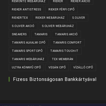
REMONTE WEBÁRUHÁZ
RIEKER
RIEKER AKCIÓ
RIEKER ANTISTRESS
RIEKER FÉRFI CIPŐ
RIEKERTEX
RIEKER WEBÁRUHÁZ
S.OLIVER
S.OLIVER AKCIÓ
S.OLIVER WEBÁRUHÁZ
SNEAKERS
TAMARIS
TAMARIS AKCIÓ
TAMARIS ALKALMI CIPŐ
TAMARIS COMFORT
TAMARIS SPORTCIPŐ
TAMARIS TOUCH-IT
TAMARIS WEBÁRUHÁZ
TEX MEMBRÁN
ULTRA KÖNNYŰ CIPŐ
VEGÁN CIPŐ
VÍZÁLLÓ CIPŐ
Fizess Biztonságosan Bankkártyával
Készítette:
Kanizsaweb