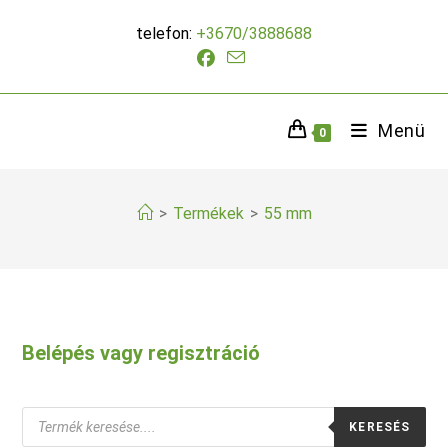
Skip
telefon:
+3670/3888688
to
content
Menü
0
>
Termékek
>
55 mm
Belépés vagy regisztráció
Products
KERESÉS
search