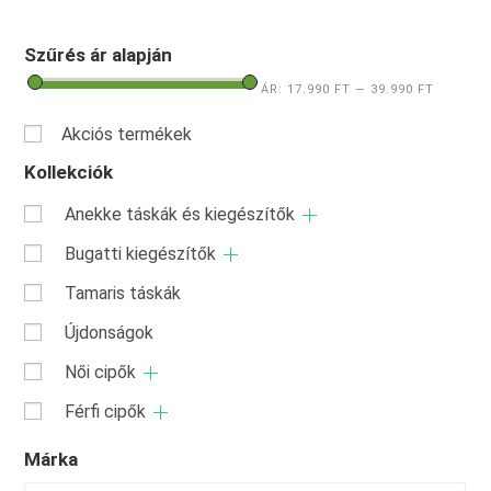
Szűrés ár alapján
ÁR:
17.990 FT
—
39.990 FT
Akciós termékek
Kollekciók
Anekke táskák és kiegészítők
Bugatti kiegészítők
Tamaris táskák
Újdonságok
Női cipők
Férfi cipők
Márka