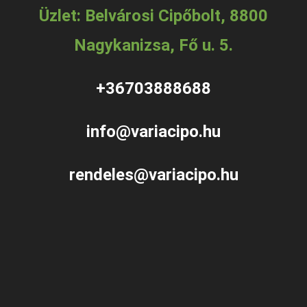
Üzlet: Belvárosi Cipőbolt, 8800
Nagykanizsa, Fő u. 5.
+36703888688
info@variacipo.hu
rendeles@variacipo.hu