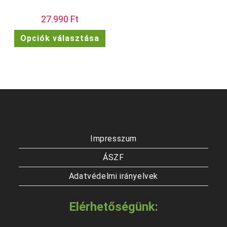
27.990
Ft
Ennek
Opciók választása
a
terméknek
több
variációja
van.
A
változatok
a
termékoldalon
választhatók
ki
Impresszum
ÁSZF
Adatvédelmi irányelvek
Elérhetőségünk: