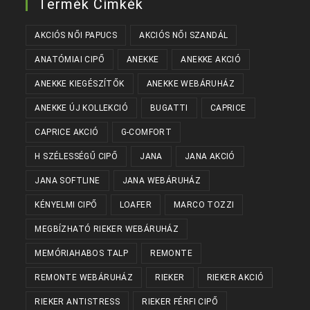
Termék Címkék
AKCIÓS NŐI PAPUCS
AKCIÓS NŐI SZANDÁL
ANATÓMIAI CIPŐ
ANEKKE
ANEKKE AKCIÓ
ANEKKE KIEGÉSZÍTŐK
ANEKKE WEBÁRUHÁZ
ANEKKE ÚJ KOLLEKCIÓ
BUGATTI
CAPRICE
CAPRICE AKCIÓ
G-COMFORT
H SZÉLESSÉGŰ CIPŐ
JANA
JANA AKCIÓ
JANA SOFTLINE
JANA WEBÁRUHÁZ
KÉNYELMI CIPŐ
LOAFER
MARCO TOZZI
MEGBÍZHATÓ RIEKER WEBÁRUHÁZ
MEMÓRIAHABOS TALP
REMONTE
REMONTE WEBÁRUHÁZ
RIEKER
RIEKER AKCIÓ
RIEKER ANTISTRESS
RIEKER FÉRFI CIPŐ