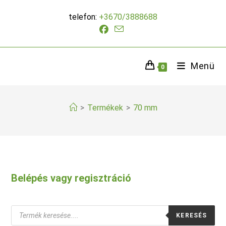
Skip
telefon:
+3670/3888688
to
content
Menü
0
>
Termékek
>
70 mm
Belépés vagy regisztráció
Products
KERESÉS
search