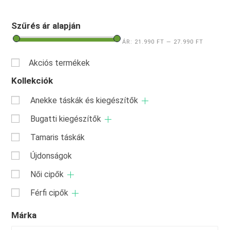
Szűrés ár alapján
ÁR:
21.990 FT
—
27.990 FT
Akciós termékek
Kollekciók
Anekke táskák és kiegészítők
Bugatti kiegészítők
Tamaris táskák
Újdonságok
Női cipők
Férfi cipők
Márka