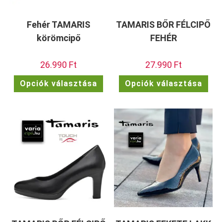
Fehér TAMARIS
TAMARIS BŐR FÉLCIPŐ
körömcipő
FEHÉR
26.990
Ft
27.990
Ft
Ennek
Enn
Opciók választása
Opciók választása
a
a
terméknek
ter
több
töb
variációja
vari
van.
van.
A
A
változatok
vált
a
a
termékoldalon
term
választhatók
vála
ki
ki