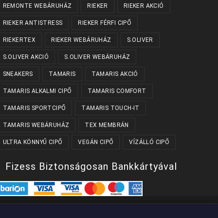
REMONTE WEBÁRUHÁZ
RIEKER
RIEKER AKCIÓ
RIEKER ANTISTRESS
RIEKER FÉRFI CIPŐ
RIEKERTEX
RIEKER WEBÁRUHÁZ
S.OLIVER
S.OLIVER AKCIÓ
S.OLIVER WEBÁRUHÁZ
SNEAKERS
TAMARIS
TAMARIS AKCIÓ
TAMARIS ALKALMI CIPŐ
TAMARIS COMFORT
TAMARIS SPORTCIPŐ
TAMARIS TOUCH-IT
TAMARIS WEBÁRUHÁZ
TEX MEMBRÁN
ULTRA KÖNNYŰ CIPŐ
VEGÁN CIPŐ
VÍZÁLLÓ CIPŐ
Fizess Biztonságosan Bankkártyával