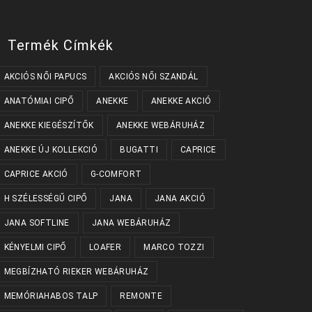
Termék Címkék
AKCIÓS NŐI PAPUCS
AKCIÓS NŐI SZANDÁL
ANATÓMIAI CIPŐ
ANEKKE
ANEKKE AKCIÓ
ANEKKE KIEGÉSZÍTŐK
ANEKKE WEBÁRUHÁZ
ANEKKE ÚJ KOLLEKCIÓ
BUGATTI
CAPRICE
CAPRICE AKCIÓ
G-COMFORT
H SZÉLESSÉGŰ CIPŐ
JANA
JANA AKCIÓ
JANA SOFTLINE
JANA WEBÁRUHÁZ
KÉNYELMI CIPŐ
LOAFER
MARCO TOZZI
MEGBÍZHATÓ RIEKER WEBÁRUHÁZ
MEMÓRIAHABOS TALP
REMONTE