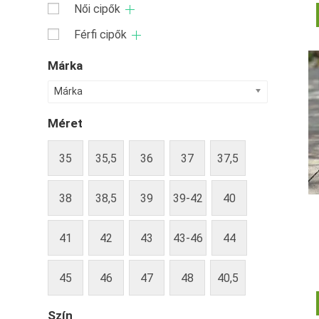
Női cipők
Férfi cipők
Márka
Márka
Méret
35
35,5
36
37
37,5
38
38,5
39
39-42
40
41
42
43
43-46
44
45
46
47
48
40,5
Szín