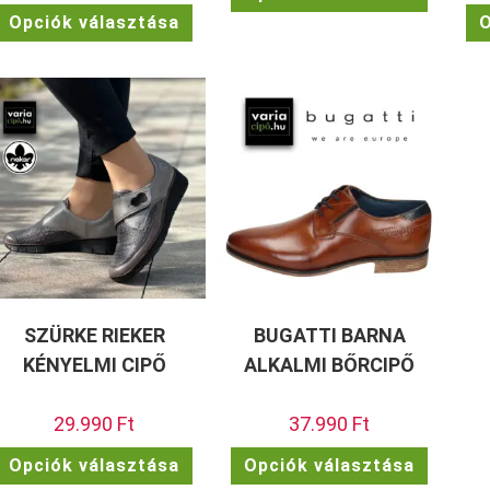
Ennek
termékn
Opciók választása
O
a
több
terméknek
variációj
több
van.
variációja
A
van.
változat
A
a
változatok
termékol
a
választh
termékoldalon
ki
választhatók
ki
SZÜRKE RIEKER
BUGATTI BARNA
KÉNYELMI CIPŐ
ALKALMI BŐRCIPŐ
29.990
Ft
37.990
Ft
Ennek
Ennek
Opciók választása
Opciók választása
a
a
terméknek
termékn