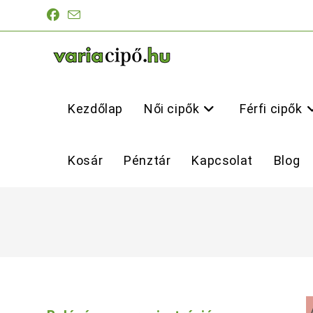
Skip
to
content
Kezdőlap
Női cipők
Férfi cipők
Kosár
Pénztár
Kapcsolat
Blog