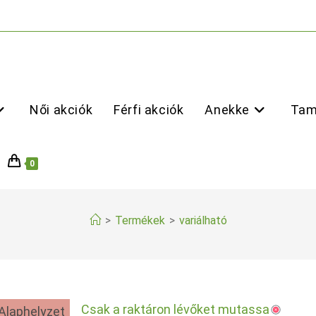
Női akciók
Férfi akciók
Anekke
Tam
0
>
Termékek
>
variálható
Csak a raktáron lévőket mutassa
Alaphelyzet