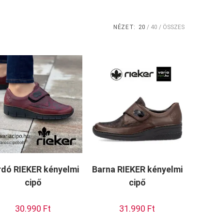
NÉZET:
20
40
ÖSSZES
rdó RIEKER kényelmi
Barna RIEKER kényelmi
cipő
cipő
30.990
Ft
31.990
Ft