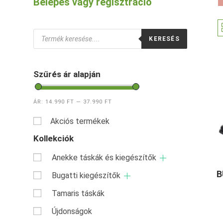
Belépés vagy regisztráció
Products
KERESÉS
search
Szűrés ár alapján
ÁR:
14.990 FT
—
37.990 FT
Akciós termékek
Kollekciók
Anekke táskák és kiegészítők
B
Bugatti kiegészítők
Tamaris táskák
Újdonságok