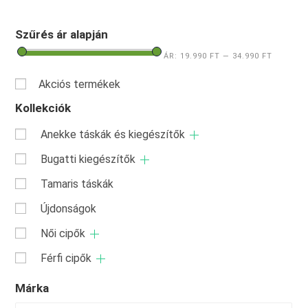
Szűrés ár alapján
ÁR:
19.990 FT
—
34.990 FT
Akciós termékek
Kollekciók
Anekke táskák és kiegészítők
Bugatti kiegészítők
Tamaris táskák
Újdonságok
Női cipők
Férfi cipők
Márka