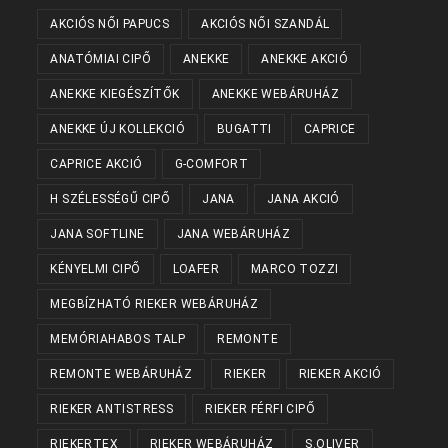
AKCIÓS NŐI PAPUCS
AKCIÓS NŐI SZANDÁL
ANATÓMIAI CIPŐ
ANEKKE
ANEKKE AKCIÓ
ANEKKE KIEGÉSZÍTŐK
ANEKKE WEBÁRUHÁZ
ANEKKE ÚJ KOLLEKCIÓ
BUGATTI
CAPRICE
CAPRICE AKCIÓ
G-COMFORT
H SZÉLESSÉGŰ CIPŐ
JANA
JANA AKCIÓ
JANA SOFTLINE
JANA WEBÁRUHÁZ
KÉNYELMI CIPŐ
LOAFER
MARCO TOZZI
MEGBÍZHATÓ RIEKER WEBÁRUHÁZ
MEMÓRIAHABOS TALP
REMONTE
REMONTE WEBÁRUHÁZ
RIEKER
RIEKER AKCIÓ
RIEKER ANTISTRESS
RIEKER FÉRFI CIPŐ
RIEKERTEX
RIEKER WEBÁRUHÁZ
S.OLIVER