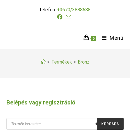
Skip
telefon:
+3670/3888688
to
content
Menü
0
>
Termékek
>
Bronz
Belépés vagy regisztráció
Products
KERESÉS
search