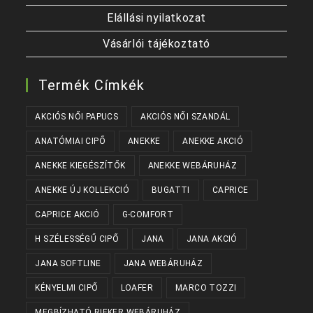
Elállási nyilatkozat
Vásárlói tájékoztató
Termék Címkék
AKCIÓS NŐI PAPUCS
AKCIÓS NŐI SZANDÁL
ANATÓMIAI CIPŐ
ANEKKE
ANEKKE AKCIÓ
ANEKKE KIEGÉSZÍTŐK
ANEKKE WEBÁRUHÁZ
ANEKKE ÚJ KOLLEKCIÓ
BUGATTI
CAPRICE
CAPRICE AKCIÓ
G-COMFORT
H SZÉLESSÉGŰ CIPŐ
JANA
JANA AKCIÓ
JANA SOFTLINE
JANA WEBÁRUHÁZ
KÉNYELMI CIPŐ
LOAFER
MARCO TOZZI
MEGBÍZHATÓ RIEKER WEBÁRUHÁZ