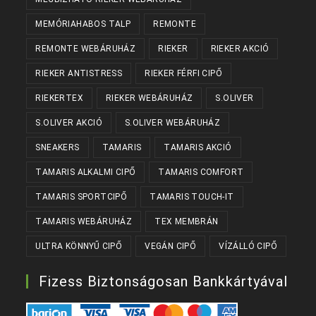
MEMÓRIAHABOS TALP
REMONTE
REMONTE WEBÁRUHÁZ
RIEKER
RIEKER AKCIÓ
RIEKER ANTISTRESS
RIEKER FÉRFI CIPŐ
RIEKERTEX
RIEKER WEBÁRUHÁZ
S.OLIVER
S.OLIVER AKCIÓ
S.OLIVER WEBÁRUHÁZ
SNEAKERS
TAMARIS
TAMARIS AKCIÓ
TAMARIS ALKALMI CIPŐ
TAMARIS COMFORT
TAMARIS SPORTCIPŐ
TAMARIS TOUCH-IT
TAMARIS WEBÁRUHÁZ
TEX MEMBRÁN
ULTRA KÖNNYŰ CIPŐ
VEGÁN CIPŐ
VÍZÁLLÓ CIPŐ
Fizess Biztonságosan Bankkártyával