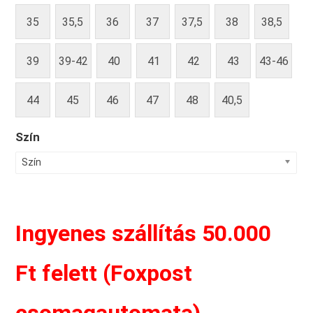
35
35,5
36
37
37,5
38
38,5
39
39-42
40
41
42
43
43-46
44
45
46
47
48
40,5
Szín
Szín
Ingyenes szállítás 50.000
Ft felett (Foxpost