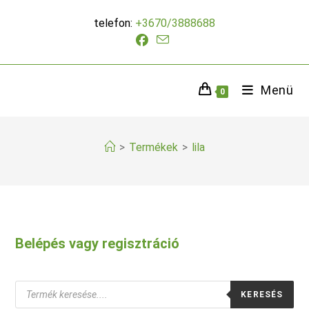
Skip
telefon:
+3670/3888688
to
content
Menü
0
>
Termékek
>
lila
Belépés vagy regisztráció
Products
KERESÉS
search