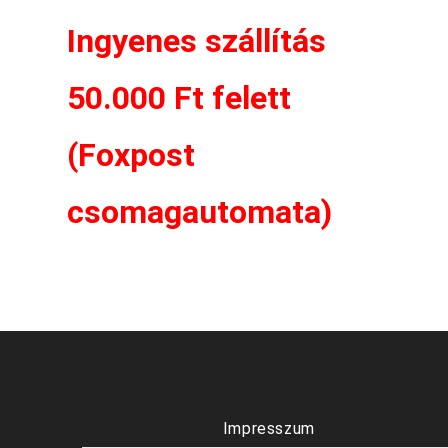
Ingyenes szállítás
50.000 Ft felett
(Foxpost
csomagautomata)
Impresszum