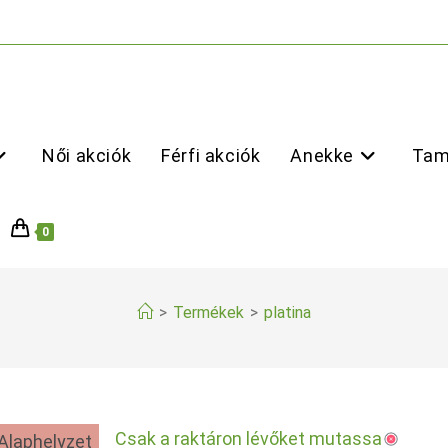
Női akciók
Férfi akciók
Anekke
Tam
0
>
Termékek
>
platina
Csak a raktáron lévőket mutassa
Alaphelyzet