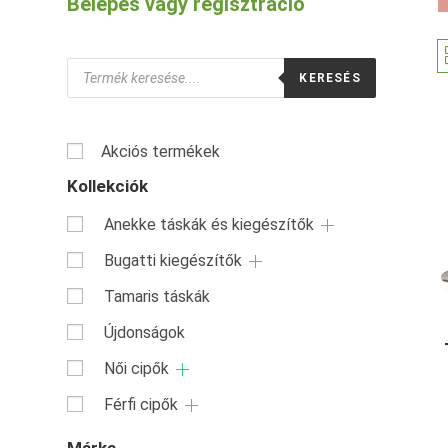
Belépés vagy regisztráció
Products
KERESÉS
search
Akciós termékek
Kollekciók
Anekke táskák és kiegészítők
Bugatti kiegészítők
Tamaris táskák
Újdonságok
Női cipők
Férfi cipők