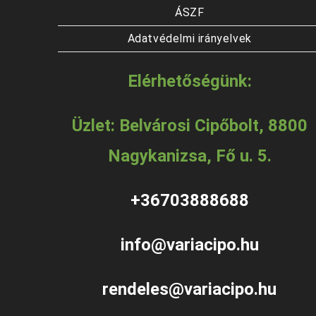
ÁSZF
Adatvédelmi irányelvek
Elérhetőségünk:
Üzlet: Belvárosi Cipőbolt, 8800
Nagykanizsa, Fő u. 5.
+36703888688
info@variacipo.hu
rendeles@variacipo.hu