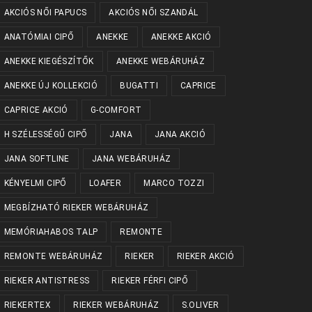
AKCIÓS NŐI PAPUCS
AKCIÓS NŐI SZANDÁL
ANATÓMIAI CIPŐ
ANEKKE
ANEKKE AKCIÓ
ANEKKE KIEGÉSZÍTŐK
ANEKKE WEBÁRUHÁZ
ANEKKE ÚJ KOLLEKCIÓ
BUGATTI
CAPRICE
CAPRICE AKCIÓ
G-COMFORT
H SZÉLESSÉGŰ CIPŐ
JANA
JANA AKCIÓ
JANA SOFTLINE
JANA WEBÁRUHÁZ
KÉNYELMI CIPŐ
LOAFER
MARCO TOZZI
MEGBÍZHATÓ RIEKER WEBÁRUHÁZ
MEMÓRIAHABOS TALP
REMONTE
REMONTE WEBÁRUHÁZ
RIEKER
RIEKER AKCIÓ
RIEKER ANTISTRESS
RIEKER FÉRFI CIPŐ
RIEKERTEX
RIEKER WEBÁRUHÁZ
S.OLIVER