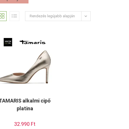
Rendezés legújabb alapján
TAMARIS alkalmi cipő
platina
32.990
Ft