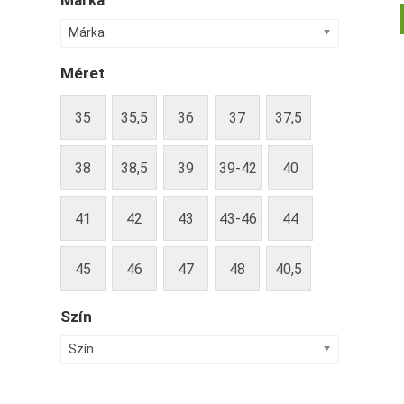
Márka
Márka
Méret
35
35,5
36
37
37,5
38
38,5
39
39-42
40
41
42
43
43-46
44
45
46
47
48
40,5
Szín
Szín