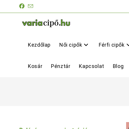
Skip
to
content
Kezdőlap
Női cipők
Férfi cipők
Kosár
Pénztár
Kapcsolat
Blog