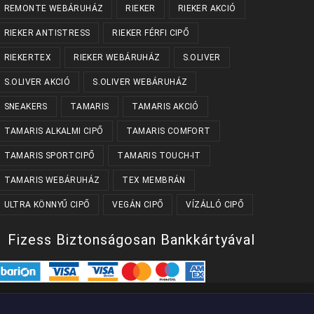
REMONTE WEBÁRUHÁZ
RIEKER
RIEKER AKCIÓ
RIEKER ANTISTRESS
RIEKER FÉRFI CIPŐ
RIEKERTEX
RIEKER WEBÁRUHÁZ
S.OLIVER
S.OLIVER AKCIÓ
S.OLIVER WEBÁRUHÁZ
SNEAKERS
TAMARIS
TAMARIS AKCIÓ
TAMARIS ALKALMI CIPŐ
TAMARIS COMFORT
TAMARIS SPORTCIPŐ
TAMARIS TOUCH-IT
TAMARIS WEBÁRUHÁZ
TEX MEMBRÁN
ULTRA KÖNNYŰ CIPŐ
VEGÁN CIPŐ
VÍZÁLLÓ CIPŐ
Fizess Biztonságosan Bankkártyával