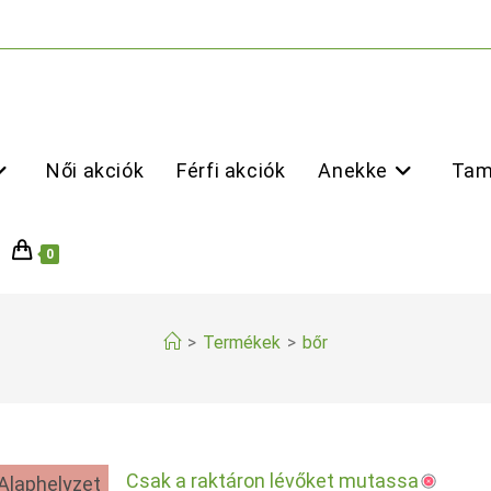
Női akciók
Férfi akciók
Anekke
Tam
0
>
Termékek
>
bőr
Csak a raktáron lévőket mutassa
Alaphelyzet