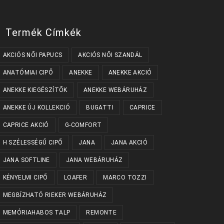
Termék Címkék
AKCIÓS NŐI PAPUCS
AKCIÓS NŐI SZANDÁL
ANATÓMIAI CIPŐ
ANEKKE
ANEKKE AKCIÓ
ANEKKE KIEGÉSZÍTŐK
ANEKKE WEBÁRUHÁZ
ANEKKE ÚJ KOLLEKCIÓ
BUGATTI
CAPRICE
CAPRICE AKCIÓ
G-COMFORT
H SZÉLESSÉGŰ CIPŐ
JANA
JANA AKCIÓ
JANA SOFTLINE
JANA WEBÁRUHÁZ
KÉNYELMI CIPŐ
LOAFER
MARCO TOZZI
MEGBÍZHATÓ RIEKER WEBÁRUHÁZ
MEMÓRIAHABOS TALP
REMONTE