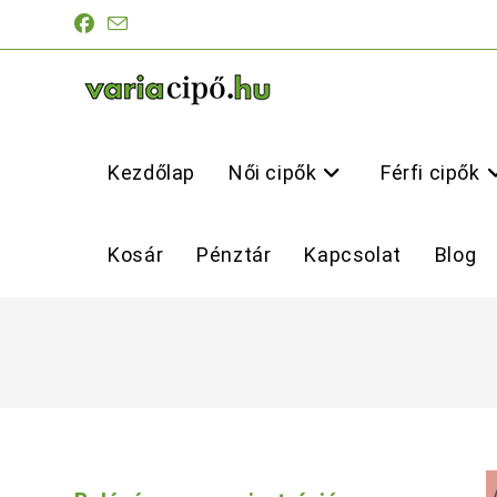
Skip
to
content
Kezdőlap
Női cipők
Férfi cipők
Kosár
Pénztár
Kapcsolat
Blog