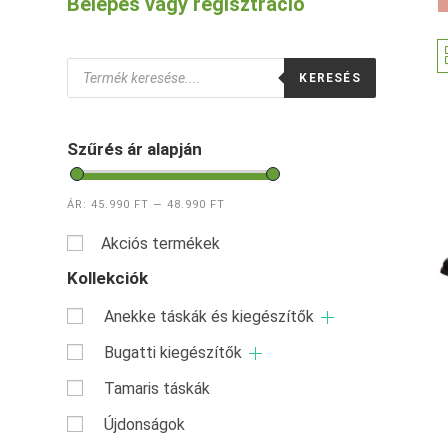
Belépés vagy regisztráció
Products
KERESÉS
search
Szűrés ár alapján
ÁR:
45.990 FT
—
48.990 FT
Akciós termékek
Kollekciók
Anekke táskák és kiegészítők
Bugatti kiegészítők
Tamaris táskák
Újdonságok