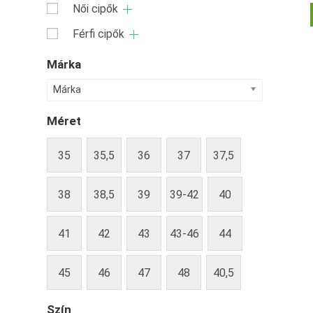
Női cipők
Férfi cipők
Márka
Márka
Méret
35
35,5
36
37
37,5
38
38,5
39
39-42
40
41
42
43
43-46
44
45
46
47
48
40,5
Szín