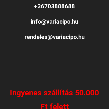
+36703888688
info@variacipo.hu
rendeles@variacipo.hu
Ingyenes szállítás 50.000
Ft felett