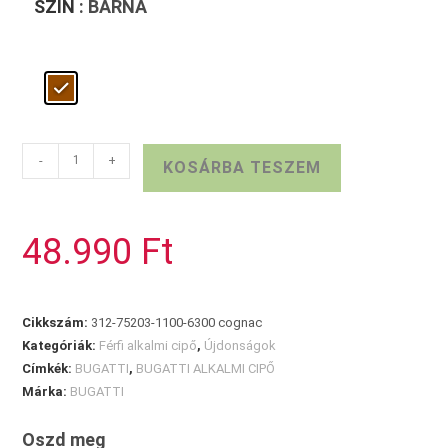
SZÍN
: BARNA
BUGATTI
-
+
KOSÁRBA TESZEM
FÉRFI
ALKALMI
CIPŐ
48.990
Ft
mennyiség
Cikkszám:
312-75203-1100-6300 cognac
Kategóriák:
Férfi alkalmi cipő
,
Újdonságok
Címkék:
BUGATTI
,
BUGATTI ALKALMI CIPŐ
Márka:
BUGATTI
Oszd meg