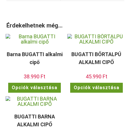
Érdekelhetnek még…
Barna BUGATTI alkalmi
BUGATTI BŐRTALPÚ
cipő
ALKALMI CIPŐ
38.990
Ft
45.990
Ft
Ennek
Enn
Opciók választása
Opciók választása
a
a
terméknek
ter
több
töb
variációja
vari
van.
van.
A
A
változatok
vált
BUGATTI BARNA
a
a
termékoldalon
term
ALKALMI CIPŐ
választhatók
vála
ki
ki