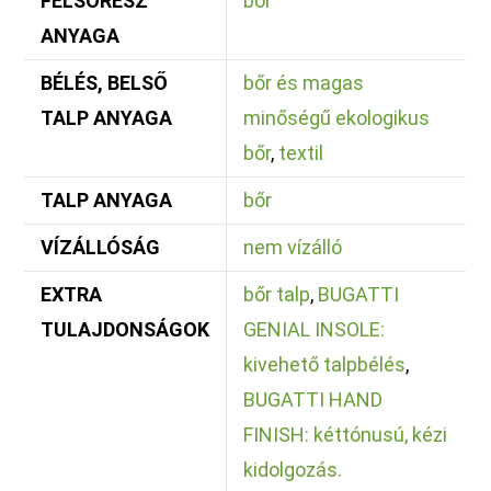
FELSŐRÉSZ
bőr
ANYAGA
BÉLÉS, BELSŐ
bőr és magas
TALP ANYAGA
minőségű ekologikus
bőr
,
textil
TALP ANYAGA
bőr
VÍZÁLLÓSÁG
nem vízálló
EXTRA
bőr talp
,
BUGATTI
TULAJDONSÁGOK
GENIAL INSOLE:
kivehető talpbélés
,
BUGATTI HAND
FINISH: kéttónusú, kézi
kidolgozás.