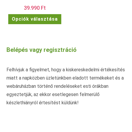
39.990
Ft
Ennek
Opciók választása
a
terméknek
több
variációja
van.
A
változatok
Belépés vagy regisztráció
a
termékoldalon
választhatók
ki
Felhívjuk a figyelmet, hogy a kiskereskedelmi értékesítés
miatt a napközben üzletünkben eladott termékeket és a
webáruházban történő rendeléseket esti órákban
egyeztetjük, az ekkor esetlegesen felmerülő
készlethiányról értesítést küldünk!