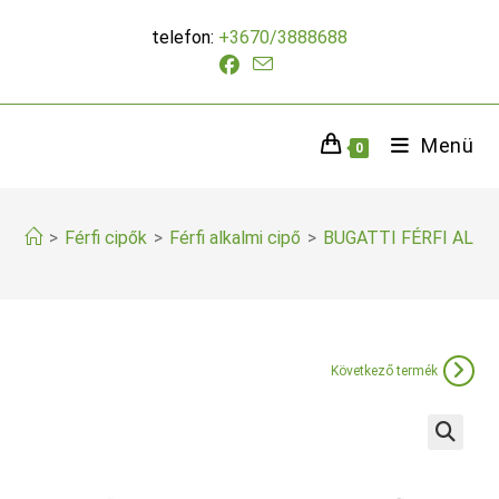
Skip
telefon:
+3670/3888688
to
content
Menü
0
>
Férfi cipők
>
Férfi alkalmi cipő
>
BUGATTI FÉRFI ALKA
Következő termék
🔍