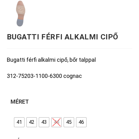
BUGATTI FÉRFI ALKALMI CIPŐ
Bugatti férfi alkalmi cipő, bőr talppal
312-75203-1100-6300 cognac
MÉRET
41
42
43
44
45
46