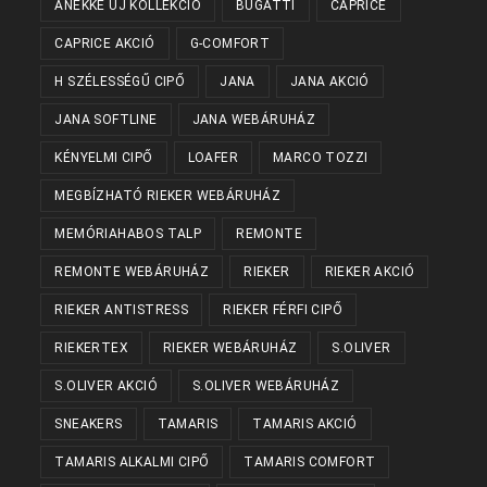
ANEKKE ÚJ KOLLEKCIÓ
BUGATTI
CAPRICE
CAPRICE AKCIÓ
G-COMFORT
H SZÉLESSÉGŰ CIPŐ
JANA
JANA AKCIÓ
JANA SOFTLINE
JANA WEBÁRUHÁZ
KÉNYELMI CIPŐ
LOAFER
MARCO TOZZI
MEGBÍZHATÓ RIEKER WEBÁRUHÁZ
MEMÓRIAHABOS TALP
REMONTE
REMONTE WEBÁRUHÁZ
RIEKER
RIEKER AKCIÓ
RIEKER ANTISTRESS
RIEKER FÉRFI CIPŐ
RIEKERTEX
RIEKER WEBÁRUHÁZ
S.OLIVER
S.OLIVER AKCIÓ
S.OLIVER WEBÁRUHÁZ
SNEAKERS
TAMARIS
TAMARIS AKCIÓ
TAMARIS ALKALMI CIPŐ
TAMARIS COMFORT