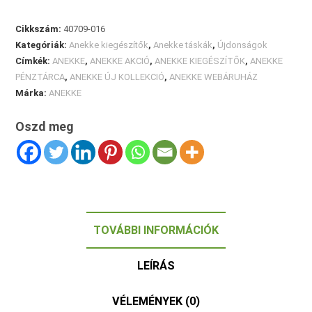
12.990 Ft.
10.390 Ft.
Cikkszám:
40709-016
Kategóriák:
Anekke kiegészítők
,
Anekke táskák
,
Újdonságok
Címkék:
ANEKKE
,
ANEKKE AKCIÓ
,
ANEKKE KIEGÉSZÍTŐK
,
ANEKKE
PÉNZTÁRCA
,
ANEKKE ÚJ KOLLEKCIÓ
,
ANEKKE WEBÁRUHÁZ
Márka:
ANEKKE
Oszd meg
TOVÁBBI INFORMÁCIÓK
LEÍRÁS
VÉLEMÉNYEK (0)