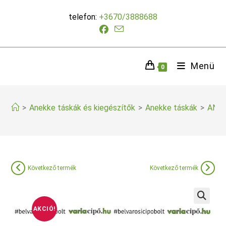
Skip
telefon:
+3670/3888688
to
content
Menü
0
>
Anekke táskák és kiegészítők
>
Anekke táskák
>
ANEK
Következő termék
Következő termék
AKCIÓ!
🔍