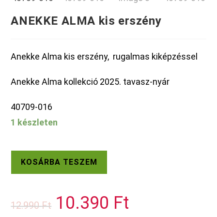
ANEKKE ALMA kis erszény
Anekke Alma kis erszény, rugalmas kiképzéssel
Anekke Alma kollekció 2025. tavasz-nyár
40709-016
1 készleten
ANEKKE
KOSÁRBA TESZEM
ALMA
kis
erszény
10.390
Ft
Original
Current
12.990
Ft
mennyiség
price
price
was:
is: