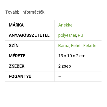
További információk
MÁRKA
Anekke
ANYAGÖSSZETÉTEL
polyester
,
PU
SZÍN
Barna
,
Fehér
,
Fekete
MÉRETE
13 x 10 x 2 cm
ZSEBEK
2 zseb
FOGANTYÚ
–