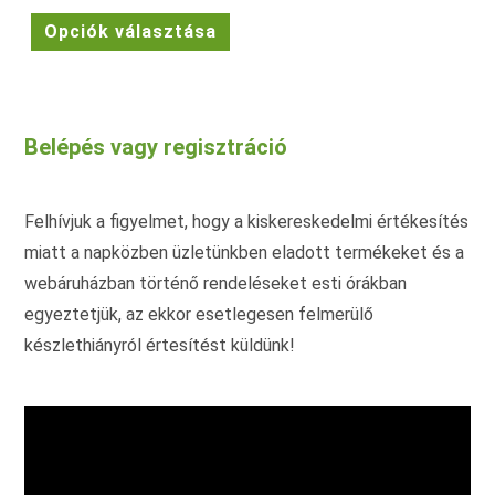
price
price
was:
is:
Ennek
Opciók választása
36.990 Ft.
29.990 Ft.
a
terméknek
több
variációja
van.
A
változatok
Belépés vagy regisztráció
a
termékoldalon
választhatók
ki
Felhívjuk a figyelmet, hogy a kiskereskedelmi értékesítés
miatt a napközben üzletünkben eladott termékeket és a
webáruházban történő rendeléseket esti órákban
egyeztetjük, az ekkor esetlegesen felmerülő
készlethiányról értesítést küldünk!