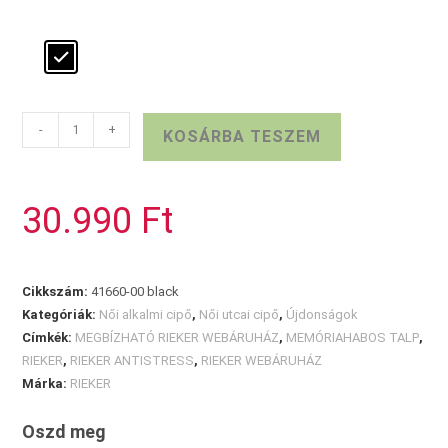
FEKETE
-
+
KOSÁRBA TESZEM
RIEKER
NŐI
FÉLCIPŐ
30.990
Ft
mennyiség
Cikkszám:
41660-00 black
Kategóriák:
Női alkalmi cipő
,
Női utcai cipő
,
Újdonságok
Címkék:
MEGBÍZHATÓ RIEKER WEBÁRUHÁZ
,
MEMÓRIAHABOS TALP
,
RIEKER
,
RIEKER ANTISTRESS
,
RIEKER WEBÁRUHÁZ
Márka:
RIEKER
Oszd meg