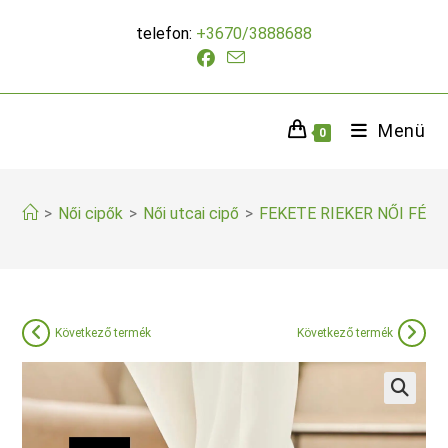
Skip
telefon:
+3670/3888688
to
content
Menü
0
>
Női cipők
>
Női utcai cipő
>
FEKETE RIEKER NŐI FÉLC
Következő termék
Következő termék