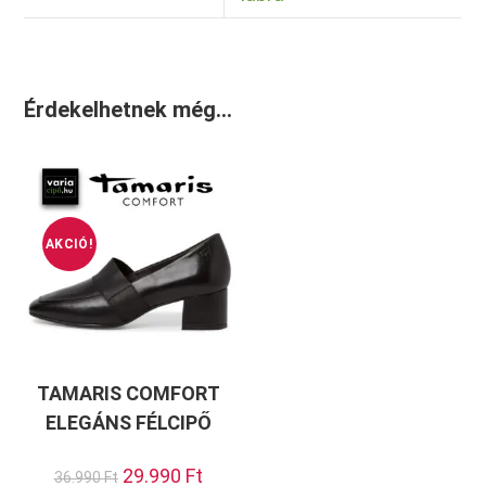
Érdekelhetnek még…
AKCIÓ!
TAMARIS COMFORT
ELEGÁNS FÉLCIPŐ
Original
29.990
Ft
Current
36.990
Ft