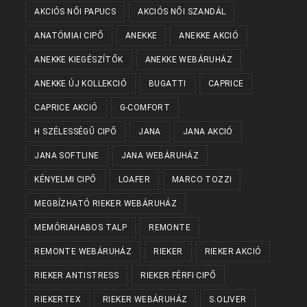
AKCIÓS NŐI PAPUCS
AKCIÓS NŐI SZANDÁL
ANATÓMIAI CIPŐ
ANEKKE
ANEKKE AKCIÓ
ANEKKE KIEGÉSZÍTŐK
ANEKKE WEBÁRUHÁZ
ANEKKE ÚJ KOLLEKCIÓ
BUGATTI
CAPRICE
CAPRICE AKCIÓ
G-COMFORT
H SZÉLESSÉGŰ CIPŐ
JANA
JANA AKCIÓ
JANA SOFTLINE
JANA WEBÁRUHÁZ
KÉNYELMI CIPŐ
LOAFER
MARCO TOZZI
MEGBÍZHATÓ RIEKER WEBÁRUHÁZ
MEMÓRIAHABOS TALP
REMONTE
REMONTE WEBÁRUHÁZ
RIEKER
RIEKER AKCIÓ
RIEKER ANTISTRESS
RIEKER FÉRFI CIPŐ
RIEKERTEX
RIEKER WEBÁRUHÁZ
S.OLIVER