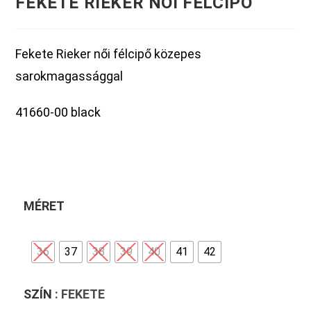
FEKETE RIEKER NŐI FÉLCIPŐ
Fekete Rieker női félcipő közepes
sarokmagassággal
41660-00 black
MÉRET
36
37
38
39
40
41
42
SZÍN
: FEKETE