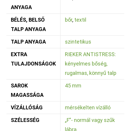
ANYAGA
BÉLÉS, BELSŐ
bőr
,
textil
TALP ANYAGA
TALP ANYAGA
szintetikus
EXTRA
RIEKER ANTISTRESS:
TULAJDONSÁGOK
kényelmes bőség,
rugalmas, könnyű talp
SAROK
45 mm
MAGASSÁGA
VÍZÁLLÓSÁG
mérsékelten vízálló
SZÉLESSÉG
„F”- normál vagy szűk
lábra