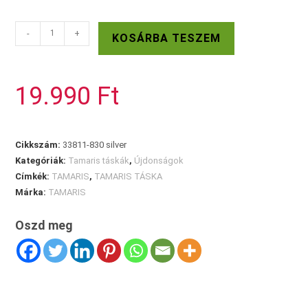
TAMARIS
-
+
KOSÁRBA TESZEM
ezüst
alkalmi
táska
19.990
Ft
mennyiség
Cikkszám:
33811-830 silver
Kategóriák:
Tamaris táskák
,
Újdonságok
Címkék:
TAMARIS
,
TAMARIS TÁSKA
Márka:
TAMARIS
Oszd meg