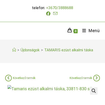
Skip
telefon:
+3670/3888688
to
content
Menü
0
>
Újdonságok
>
TAMARIS ezüst alkalmi táska
Következő termék
Következő termék