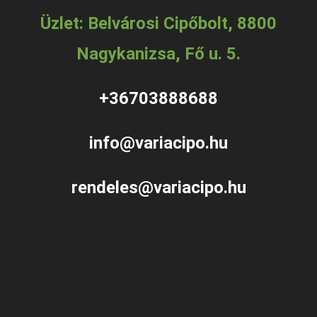
Üzlet: Belvárosi Cipőbolt, 8800
Nagykanizsa, Fő u. 5.
+36703888688
info@variacipo.hu
rendeles@variacipo.hu