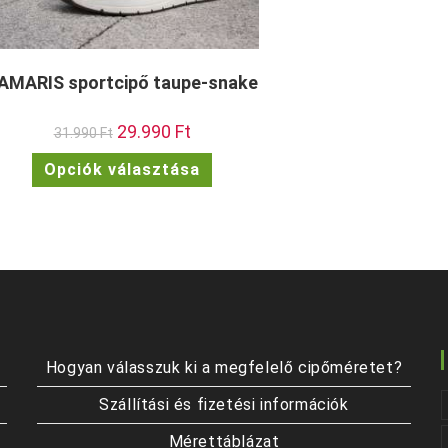
AMARIS sportcipő taupe-snake
Original
29.990
Ft
Current
31.990
Ft
price
price
was:
is:
Ennek
Opciók választása
31.990 Ft.
29.990 Ft.
a
terméknek
több
variációja
van.
A
változatok
a
termékoldalon
választhatók
ki
Hogyan válasszuk ki a megfelelő cipőméretet?
Szállítási és fizetési információk
Mérettáblázat