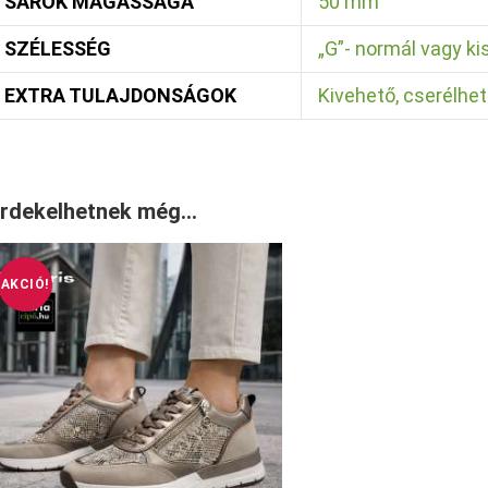
SAROK MAGASSÁGA
50 mm
SZÉLESSÉG
„G”- normál vagy k
EXTRA TULAJDONSÁGOK
Kivehető, cserélhet
rdekelhetnek még…
AKCIÓ!