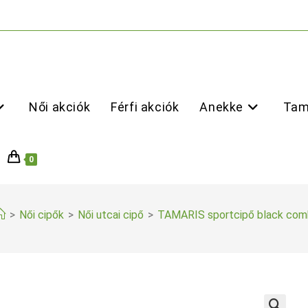
Női akciók
Férfi akciók
Anekke
Tam
0
>
Női cipők
>
Női utcai cipő
>
TAMARIS sportcipő black com