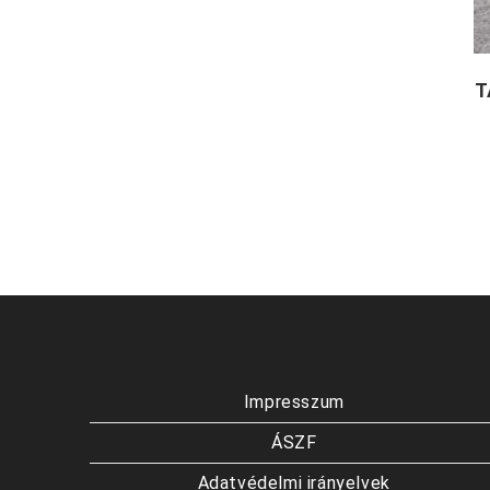
T
Impresszum
ÁSZF
Adatvédelmi irányelvek