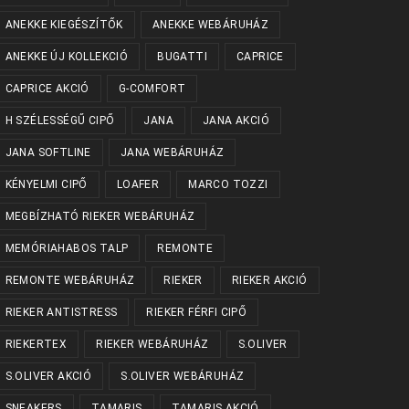
ANEKKE KIEGÉSZÍTŐK
ANEKKE WEBÁRUHÁZ
ANEKKE ÚJ KOLLEKCIÓ
BUGATTI
CAPRICE
CAPRICE AKCIÓ
G-COMFORT
H SZÉLESSÉGŰ CIPŐ
JANA
JANA AKCIÓ
JANA SOFTLINE
JANA WEBÁRUHÁZ
KÉNYELMI CIPŐ
LOAFER
MARCO TOZZI
MEGBÍZHATÓ RIEKER WEBÁRUHÁZ
MEMÓRIAHABOS TALP
REMONTE
REMONTE WEBÁRUHÁZ
RIEKER
RIEKER AKCIÓ
RIEKER ANTISTRESS
RIEKER FÉRFI CIPŐ
RIEKERTEX
RIEKER WEBÁRUHÁZ
S.OLIVER
S.OLIVER AKCIÓ
S.OLIVER WEBÁRUHÁZ
SNEAKERS
TAMARIS
TAMARIS AKCIÓ