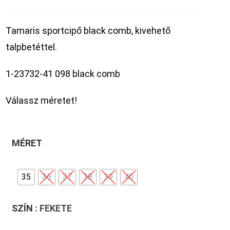
Tamaris sportcipő black comb, kivehető
talpbetéttel.
1-23732-41 098 black comb
Válassz méretet!
MÉRET
35
36
37
38
39
40
SZÍN
: FEKETE