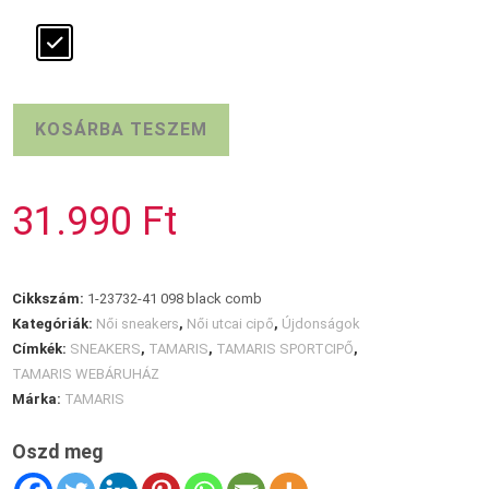
TAMARIS
KOSÁRBA TESZEM
sportcipő
black
comb
31.990
Ft
mennyiség
Cikkszám:
1-23732-41 098 black comb
Kategóriák:
Női sneakers
,
Női utcai cipő
,
Újdonságok
Címkék:
SNEAKERS
,
TAMARIS
,
TAMARIS SPORTCIPŐ
,
TAMARIS WEBÁRUHÁZ
Márka:
TAMARIS
Oszd meg