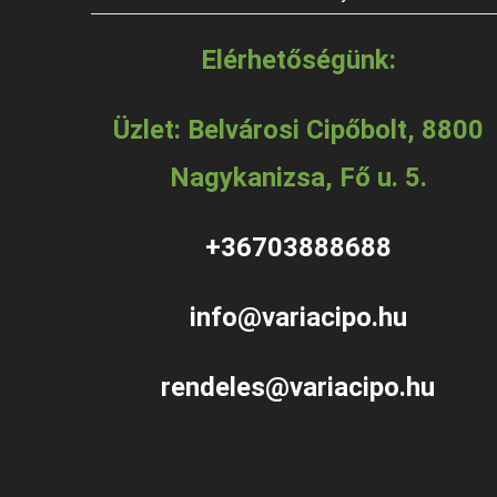
Elérhetőségünk:
Üzlet: Belvárosi Cipőbolt, 8800
Nagykanizsa, Fő u. 5.
+36703888688
info@variacipo.hu
rendeles@variacipo.hu