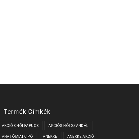
Termék Címkék
AKCIÓS NŐI PAPUCS
AKCIÓS NŐI SZANDÁL
ANATÓMIAI CIPŐ
ANEKKE
ANEKKE AKCIÓ