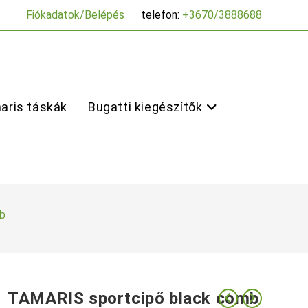
Fiókadatok/Belépés
telefon:
+3670/3888688
aris táskák
Bugatti kiegészítők
b
TAMARIS sportcipő black comb