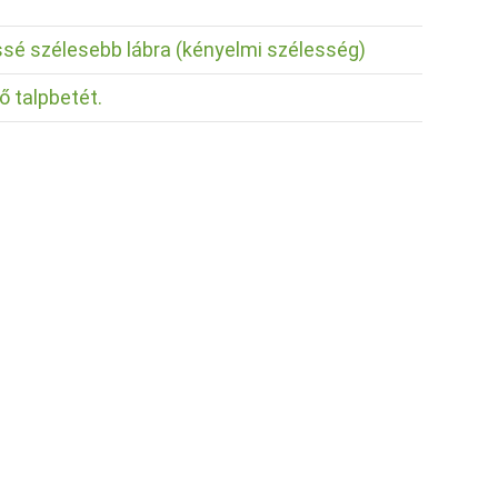
issé szélesebb lábra (kényelmi szélesség)
ő talpbetét.