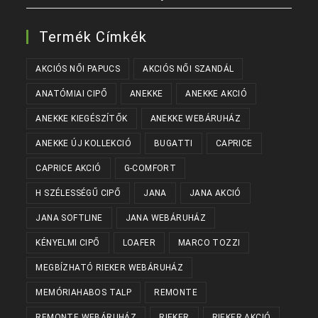
Termék Címkék
AKCIÓS NŐI PAPUCS
AKCIÓS NŐI SZANDÁL
ANATÓMIAI CIPŐ
ANEKKE
ANEKKE AKCIÓ
ANEKKE KIEGÉSZÍTŐK
ANEKKE WEBÁRUHÁZ
ANEKKE ÚJ KOLLEKCIÓ
BUGATTI
CAPRICE
CAPRICE AKCIÓ
G-COMFORT
H SZÉLESSÉGŰ CIPŐ
JANA
JANA AKCIÓ
JANA SOFTLINE
JANA WEBÁRUHÁZ
KÉNYELMI CIPŐ
LOAFER
MARCO TOZZI
MEGBÍZHATÓ RIEKER WEBÁRUHÁZ
MEMÓRIAHABOS TALP
REMONTE
REMONTE WEBÁRUHÁZ
RIEKER
RIEKER AKCIÓ