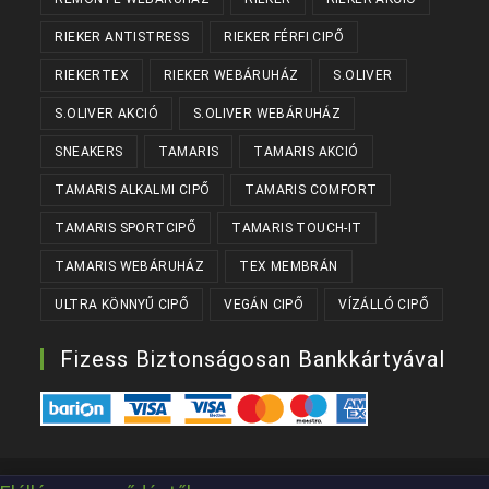
RIEKER ANTISTRESS
RIEKER FÉRFI CIPŐ
RIEKERTEX
RIEKER WEBÁRUHÁZ
S.OLIVER
S.OLIVER AKCIÓ
S.OLIVER WEBÁRUHÁZ
SNEAKERS
TAMARIS
TAMARIS AKCIÓ
TAMARIS ALKALMI CIPŐ
TAMARIS COMFORT
TAMARIS SPORTCIPŐ
TAMARIS TOUCH-IT
TAMARIS WEBÁRUHÁZ
TEX MEMBRÁN
ULTRA KÖNNYŰ CIPŐ
VEGÁN CIPŐ
VÍZÁLLÓ CIPŐ
Fizess Biztonságosan Bankkártyával
Készítette:
Kanizsaweb