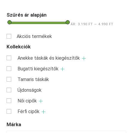
Szűrés ár alapján
ÁR:
3.190 FT
—
4.990 FT
Akciós termékek
Kollekciók
Anekke táskák és kiegészítők
Bugatti kiegészítők
Tamaris táskák
Újdonságok
Női cipők
Férfi cipők
Márka