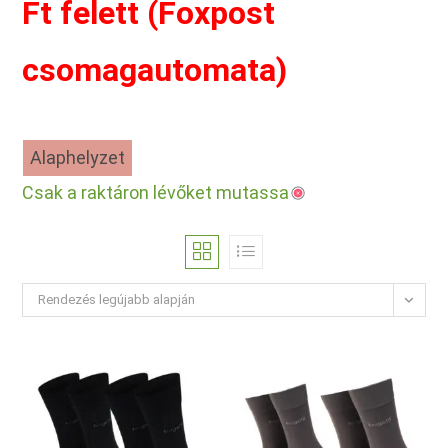
Ft felett (Foxpost
csomagautomata)
Alaphelyzet
Csak a raktáron lévőket mutassa
Rendezés legújabb alapján