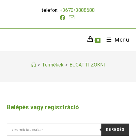
Skip
telefon:
+3670/3888688
to
content
Menü
0
>
Termékek
>
BUGATTI ZOKNI
Belépés vagy regisztráció
Products
KERESÉS
search