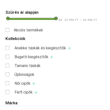
Szűrés ár alapján
ÁR:
23.990 FT
—
45.990 FT
Akciós termékek
Kollekciók
Anekke táskák és kiegészítők
Bugatti kiegészítők
Tamaris táskák
Újdonságok
Női cipők
Férfi cipők
Márka