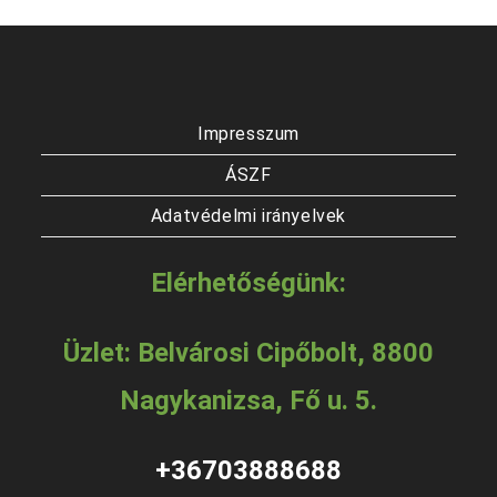
változatok
a
termékoldalon
választhatók
ki
Impresszum
ÁSZF
Adatvédelmi irányelvek
Elérhetőségünk:
Üzlet: Belvárosi Cipőbolt, 8800
Nagykanizsa, Fő u. 5.
+36703888688