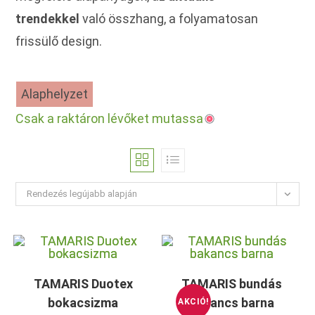
trendekkel
való összhang, a folyamatosan
frissülő design.
Alaphelyzet
Csak a raktáron lévőket mutassa
Rendezés legújabb alapján
TAMARIS Duotex
TAMARIS bundás
bokacsizma
bakancs barna
AKCIÓ!