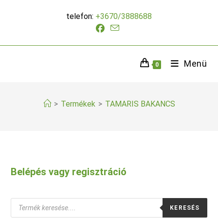
Skip
telefon:
+3670/3888688
to
content
Menü
0
>
Termékek
>
TAMARIS BAKANCS
Belépés vagy regisztráció
Products
KERESÉS
search