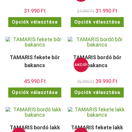
31.990
Ft
Original
31.990
Ft
Current
34.990
Ft
price
price
was:
is:
Ennek
Enn
Opciók választása
Opciók választása
34.990 Ft.
31.990 F
a
a
terméknek
ter
több
töb
variációja
vari
van.
van.
A
A
változatok
vált
a
a
termékoldalon
term
TAMARIS fekete bőr
TAMARIS bordó bőr
választhatók
vála
ki
ki
bakancs
bakancs
AKCIÓ!
45.990
Ft
Original
39.990
Ft
Current
45.990
Ft
price
price
was:
is:
Ennek
Enn
Opciók választása
Opciók választása
45.990 Ft.
39.990 F
a
a
terméknek
ter
több
töb
variációja
vari
van.
van.
A
A
változatok
vált
a
a
termékoldalon
term
TAMARIS bordó lakk
TAMARIS fekete lakk
választhatók
vála