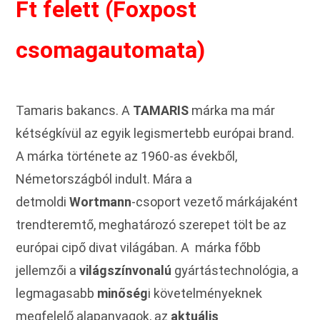
Ft felett (Foxpost
csomagautomata)
Tamaris bakancs. A
TAMARIS
márka ma már
kétségkívül az egyik legismertebb európai brand.
A márka története az 1960-as évekből,
Németországból indult. Mára a
detmoldi
Wortmann
-csoport vezető márkájaként
trendteremtő, meghatározó szerepet tölt be az
európai cipő divat világában. A márka főbb
jellemzői a
világszínvonalú
gyártástechnológia, a
legmagasabb
minőség
i követelményeknek
megfelelő alapanyagok, az
aktuális