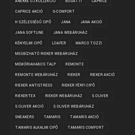
ANEKKE ÚJ KOLLEKCIÓ
BUGATTI
CAPRICE
CAPRICE AKCIÓ
G-COMFORT
H SZÉLESSÉGŰ CIPŐ
JANA
JANA AKCIÓ
JANA SOFTLINE
JANA WEBÁRUHÁZ
KÉNYELMI CIPŐ
LOAFER
MARCO TOZZI
MEGBÍZHATÓ RIEKER WEBÁRUHÁZ
MEMÓRIAHABOS TALP
REMONTE
REMONTE WEBÁRUHÁZ
RIEKER
RIEKER AKCIÓ
RIEKER ANTISTRESS
RIEKER FÉRFI CIPŐ
RIEKERTEX
RIEKER WEBÁRUHÁZ
S.OLIVER
S.OLIVER AKCIÓ
S.OLIVER WEBÁRUHÁZ
SNEAKERS
TAMARIS
TAMARIS AKCIÓ
TAMARIS ALKALMI CIPŐ
TAMARIS COMFORT