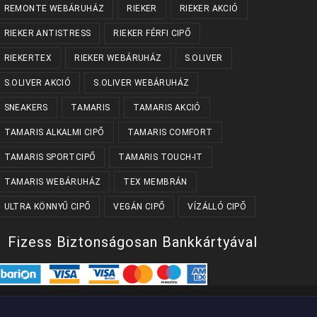
REMONTE WEBÁRUHÁZ
RIEKER
RIEKER AKCIÓ
RIEKER ANTISTRESS
RIEKER FÉRFI CIPŐ
RIEKERTEX
RIEKER WEBÁRUHÁZ
S.OLIVER
S.OLIVER AKCIÓ
S.OLIVER WEBÁRUHÁZ
SNEAKERS
TAMARIS
TAMARIS AKCIÓ
TAMARIS ALKALMI CIPŐ
TAMARIS COMFORT
TAMARIS SPORTCIPŐ
TAMARIS TOUCH-IT
TAMARIS WEBÁRUHÁZ
TEX MEMBRÁN
ULTRA KÖNNYŰ CIPŐ
VEGÁN CIPŐ
VÍZÁLLÓ CIPŐ
Fizess Biztonságosan Bankkártyával