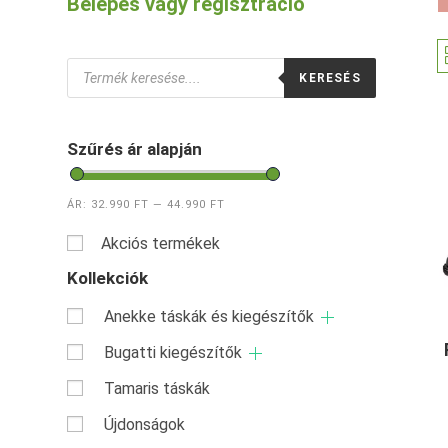
Belépés vagy regisztráció
Products
KERESÉS
search
Szűrés ár alapján
ÁR:
32.990 FT
—
44.990 FT
Akciós termékek
Kollekciók
Anekke táskák és kiegészítők
Bugatti kiegészítők
Tamaris táskák
Újdonságok