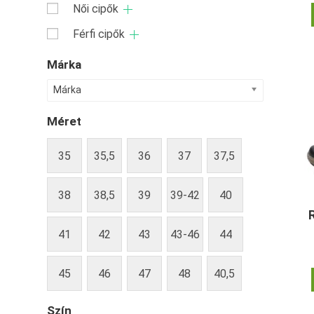
Női cipők
Férfi cipők
Márka
Márka
Méret
35
35,5
36
37
37,5
38
38,5
39
39-42
40
41
42
43
43-46
44
45
46
47
48
40,5
Szín