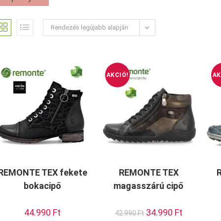
Rendezés legújabb alapján
AKCIÓ!
AK
REMONTE TEX fekete
REMONTE TEX
bokacipő
magasszárú cipő
44.990
Ft
Original
34.990
Ft
Current
42.990
Ft
price
price