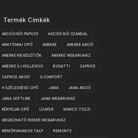
Termék Címkék
AKCIÓS NŐI PAPUCS
AKCIÓS NŐI SZANDÁL
ANATÓMIAI CIPŐ
ANEKKE
ANEKKE AKCIÓ
ANEKKE KIEGÉSZÍTŐK
ANEKKE WEBÁRUHÁZ
ANEKKE ÚJ KOLLEKCIÓ
BUGATTI
CAPRICE
CAPRICE AKCIÓ
G-COMFORT
H SZÉLESSÉGŰ CIPŐ
JANA
JANA AKCIÓ
JANA SOFTLINE
JANA WEBÁRUHÁZ
KÉNYELMI CIPŐ
LOAFER
MARCO TOZZI
MEGBÍZHATÓ RIEKER WEBÁRUHÁZ
MEMÓRIAHABOS TALP
REMONTE