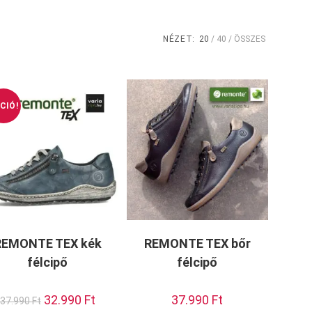
NÉZET:
20
40
ÖSSZES
CIÓ!
REMONTE TEX kék
REMONTE TEX bőr
félcipő
félcipő
Original
32.990
Ft
Current
37.990
Ft
37.990
Ft
price
price