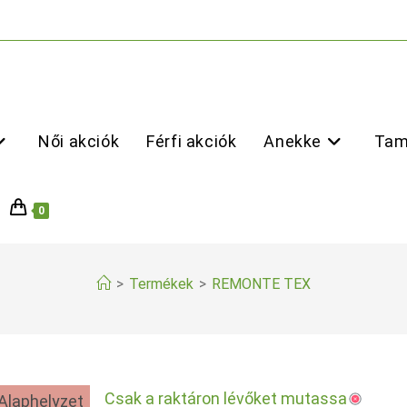
Női akciók
Férfi akciók
Anekke
Tam
0
>
Termékek
>
REMONTE TEX
Csak a raktáron lévőket mutassa
Alaphelyzet