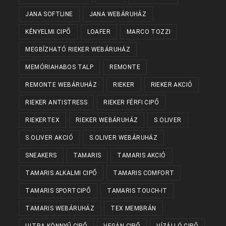
JANA SOFTLINE
JANA WEBÁRUHÁZ
KÉNYELMI CIPŐ
LOAFER
MARCO TOZZI
MEGBÍZHATÓ RIEKER WEBÁRUHÁZ
MEMÓRIAHABOS TALP
REMONTE
REMONTE WEBÁRUHÁZ
RIEKER
RIEKER AKCIÓ
RIEKER ANTISTRESS
RIEKER FÉRFI CIPŐ
RIEKERTEX
RIEKER WEBÁRUHÁZ
S.OLIVER
S.OLIVER AKCIÓ
S.OLIVER WEBÁRUHÁZ
SNEAKERS
TAMARIS
TAMARIS AKCIÓ
TAMARIS ALKALMI CIPŐ
TAMARIS COMFORT
TAMARIS SPORTCIPŐ
TAMARIS TOUCH-IT
TAMARIS WEBÁRUHÁZ
TEX MEMBRÁN
ULTRA KÖNNYŰ CIPŐ
VEGÁN CIPŐ
VÍZÁLLÓ CIPŐ