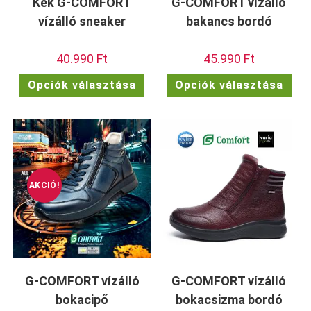
Kék G-COMFORT
G-COMFORT vízálló
vízálló sneaker
bakancs bordó
40.990
Ft
45.990
Ft
Ennek
Enn
Opciók választása
Opciók választása
a
a
terméknek
ter
több
töb
variációja
vari
van.
van.
A
A
változatok
vált
a
a
termékoldalon
term
választhatók
vála
ki
ki
AKCIÓ!
G-COMFORT vízálló
G-COMFORT vízálló
bokacipő
bokacsizma bordó