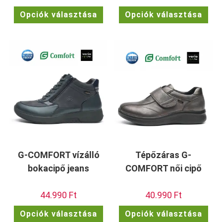
Ennek
Enn
Opciók választása
Opciók választása
a
a
terméknek
ter
több
töb
variációja
vari
van.
van.
A
A
változatok
vált
a
a
termékoldalon
term
választhatók
vála
ki
ki
G-COMFORT vízálló
Tépőzáras G-
bokacipő jeans
COMFORT női cipő
44.990
Ft
40.990
Ft
Ennek
Enn
Opciók választása
Opciók választása
a
a