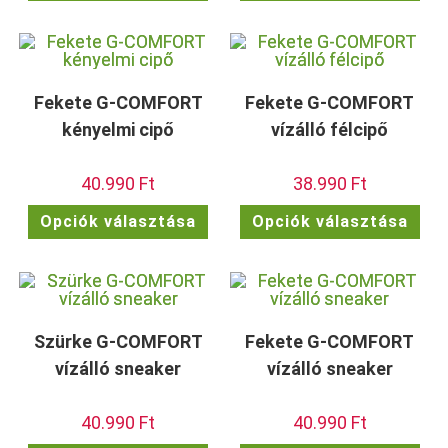
terméknek
ter
több
töb
variációja
vari
van.
van.
A
A
változatok
vált
a
a
termékoldalon
term
Fekete G-COMFORT
Fekete G-COMFORT
választhatók
vála
ki
ki
kényelmi cipő
vízálló félcipő
40.990
Ft
38.990
Ft
Ennek
Enn
Opciók választása
Opciók választása
a
a
terméknek
ter
több
töb
variációja
vari
van.
van.
A
A
változatok
vált
a
a
termékoldalon
term
Szürke G-COMFORT
Fekete G-COMFORT
választhatók
vála
ki
ki
vízálló sneaker
vízálló sneaker
40.990
Ft
40.990
Ft