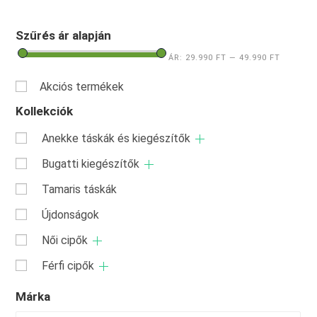
Szűrés ár alapján
ÁR:
29.990 FT
—
49.990 FT
Akciós termékek
Kollekciók
Anekke táskák és kiegészítők
Bugatti kiegészítők
Tamaris táskák
Újdonságok
Női cipők
Férfi cipők
Márka