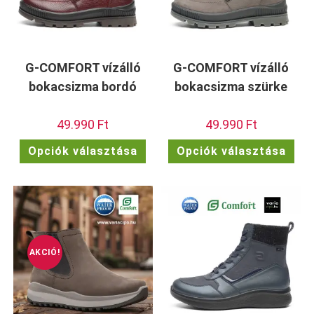
G-COMFORT vízálló
G-COMFORT vízálló
bokacsizma bordó
bokacsizma szürke
49.990
Ft
49.990
Ft
Ennek
Enn
Opciók választása
Opciók választása
a
a
terméknek
ter
több
töb
variációja
vari
van.
van.
A
A
változatok
vált
a
a
termékoldalon
term
választhatók
vála
ki
ki
AKCIÓ!