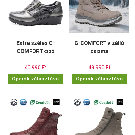
Extra széles G-
G-COMFORT vízálló
COMFORT cipő
csizma
40.990
Ft
49.990
Ft
Ennek
Enn
Opciók választása
Opciók választása
a
a
terméknek
ter
több
töb
variációja
vari
van.
van.
A
A
változatok
vált
a
a
termékoldalon
term
választhatók
vála
ki
ki