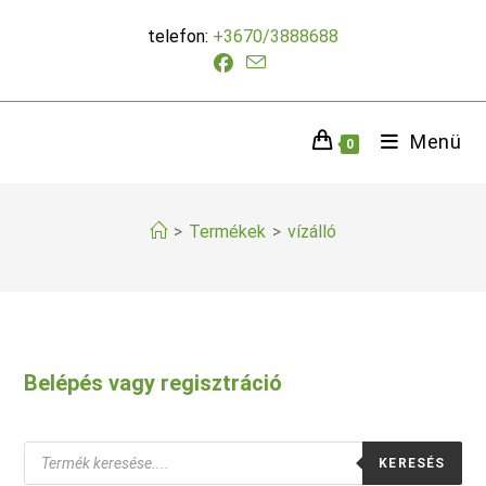
Skip
telefon:
+3670/3888688
to
content
Menü
0
>
Termékek
>
vízálló
Belépés vagy regisztráció
Products
KERESÉS
search