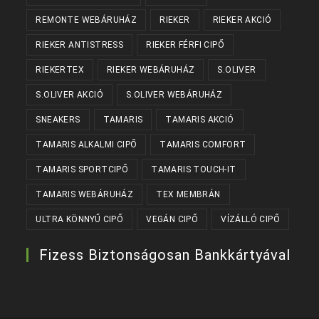
REMONTE WEBÁRUHÁZ
RIEKER
RIEKER AKCIÓ
RIEKER ANTISTRESS
RIEKER FÉRFI CIPŐ
RIEKERTEX
RIEKER WEBÁRUHÁZ
S.OLIVER
S.OLIVER AKCIÓ
S.OLIVER WEBÁRUHÁZ
SNEAKERS
TAMARIS
TAMARIS AKCIÓ
TAMARIS ALKALMI CIPŐ
TAMARIS COMFORT
TAMARIS SPORTCIPŐ
TAMARIS TOUCH-IT
TAMARIS WEBÁRUHÁZ
TEX MEMBRÁN
ULTRA KÖNNYŰ CIPŐ
VEGÁN CIPŐ
VÍZÁLLÓ CIPŐ
Fizess Biztonságosan Bankkártyával