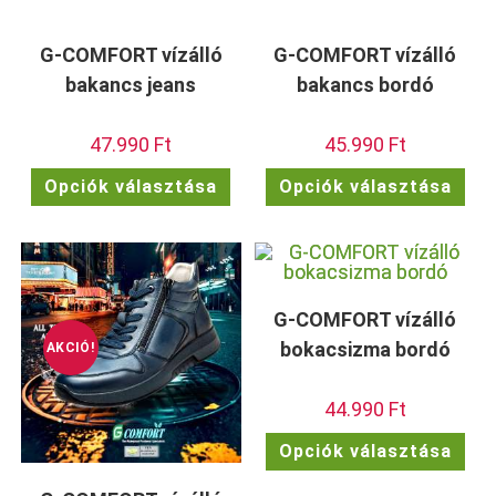
G-COMFORT vízálló
G-COMFORT vízálló
bakancs jeans
bakancs bordó
47.990
Ft
45.990
Ft
Ennek
Enn
Opciók választása
Opciók választása
a
a
terméknek
ter
több
töb
variációja
vari
van.
van.
A
A
változatok
vált
a
a
termékoldalon
term
G-COMFORT vízálló
választhatók
vála
ki
ki
bokacsizma bordó
AKCIÓ!
44.990
Ft
Enn
Opciók választása
a
ter
töb