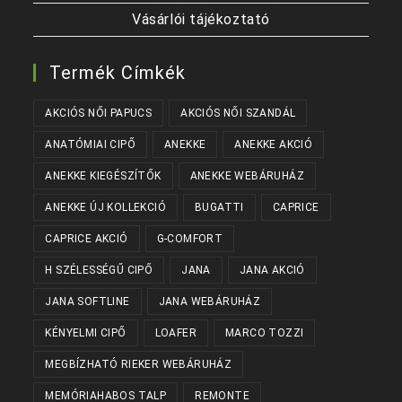
Vásárlói tájékoztató
Termék Címkék
AKCIÓS NŐI PAPUCS
AKCIÓS NŐI SZANDÁL
ANATÓMIAI CIPŐ
ANEKKE
ANEKKE AKCIÓ
ANEKKE KIEGÉSZÍTŐK
ANEKKE WEBÁRUHÁZ
ANEKKE ÚJ KOLLEKCIÓ
BUGATTI
CAPRICE
CAPRICE AKCIÓ
G-COMFORT
H SZÉLESSÉGŰ CIPŐ
JANA
JANA AKCIÓ
JANA SOFTLINE
JANA WEBÁRUHÁZ
KÉNYELMI CIPŐ
LOAFER
MARCO TOZZI
MEGBÍZHATÓ RIEKER WEBÁRUHÁZ
MEMÓRIAHABOS TALP
REMONTE