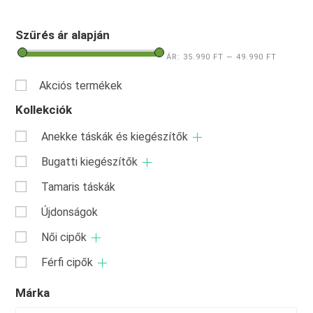
Szűrés ár alapján
ÁR:
35.990 FT
—
49.990 FT
Akciós termékek
Kollekciók
Anekke táskák és kiegészítők
Bugatti kiegészítők
Tamaris táskák
Újdonságok
Női cipők
Férfi cipők
Márka