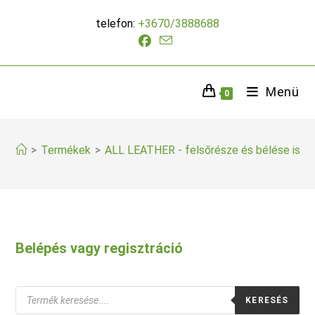
Skip
telefon:
+3670/3888688
to
content
Menü
0
>
Termékek
>
ALL LEATHER - felsőrésze és bélése is te
Belépés vagy regisztráció
Products
KERESÉS
search