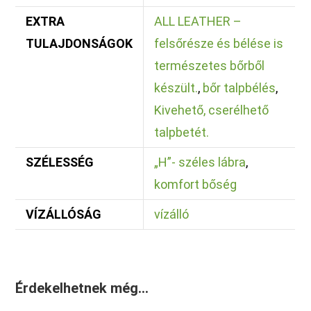
EXTRA
ALL LEATHER –
TULAJDONSÁGOK
felsőrésze és bélése is
természetes bőrből
készült.
,
bőr talpbélés
,
Kivehető, cserélhető
talpbetét.
SZÉLESSÉG
„H”- széles lábra
,
komfort bőség
VÍZÁLLÓSÁG
vízálló
Érdekelhetnek még…