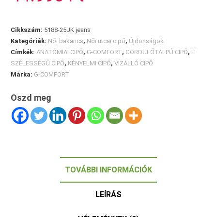
mennyiség
Cikkszám:
5188-25JK jeans
Kategóriák:
Női bakancs
,
Női utcai cipő
,
Újdonságok
Címkék:
ANATÓMIAI CIPŐ
,
G-COMFORT
,
GÖRDÜLŐTALPÚ CIPŐ
,
H
SZÉLESSÉGŰ CIPŐ
,
KÉNYELMI CIPŐ
,
VÍZÁLLÓ CIPŐ
Márka:
G-COMFORT
Oszd meg
TOVÁBBI INFORMÁCIÓK
LEÍRÁS