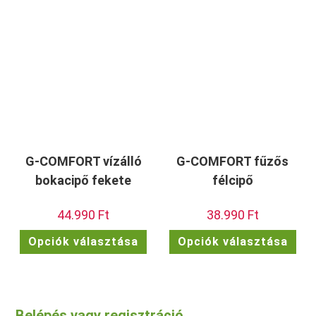
G-COMFORT vízálló
G-COMFORT fűzős
bokacipő fekete
félcipő
44.990
Ft
38.990
Ft
Ennek
Enn
Opciók választása
Opciók választása
a
a
terméknek
ter
több
töb
variációja
vari
van.
van.
A
A
változatok
vált
Belépés vagy regisztráció
a
a