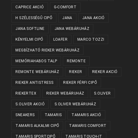
CAPRICE AKCIÓ
G-COMFORT
H SZÉLESSÉGŰ CIPŐ
JANA
JANA AKCIÓ
JANA SOFTLINE
JANA WEBÁRUHÁZ
KÉNYELMI CIPŐ
LOAFER
MARCO TOZZI
MEGBÍZHATÓ RIEKER WEBÁRUHÁZ
MEMÓRIAHABOS TALP
REMONTE
REMONTE WEBÁRUHÁZ
RIEKER
RIEKER AKCIÓ
RIEKER ANTISTRESS
RIEKER FÉRFI CIPŐ
RIEKERTEX
RIEKER WEBÁRUHÁZ
S.OLIVER
S.OLIVER AKCIÓ
S.OLIVER WEBÁRUHÁZ
SNEAKERS
TAMARIS
TAMARIS AKCIÓ
TAMARIS ALKALMI CIPŐ
TAMARIS COMFORT
TAMARIS SPORTCIPŐ
TAMARIS TOUCH-IT