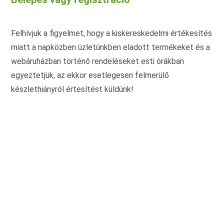
termékoldalon
term
választhatók
vála
ki
ki
Felhívjuk a figyelmet, hogy a kiskereskedelmi értékesítés
miatt a napközben üzletünkben eladott termékeket és a
webáruházban történő rendeléseket esti órákban
egyeztetjük, az ekkor esetlegesen felmerülő
készlethiányról értesítést küldünk!