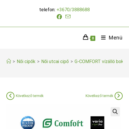
Skip
telefon:
+3670/3888688
to
content
Menü
0
>
Női cipők
>
Női utcai cipő
>
G-COMFORT vízálló bokaci
Következő termék
Következő termék
🔍