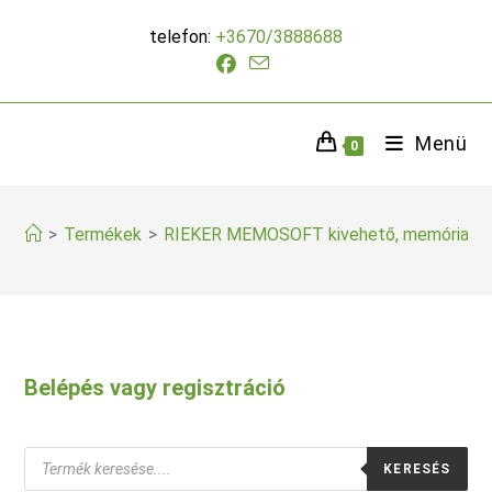
Skip
telefon:
+3670/3888688
to
content
Menü
0
>
Termékek
>
RIEKER MEMOSOFT kivehető, memóriahab
Belépés vagy regisztráció
Products
KERESÉS
search