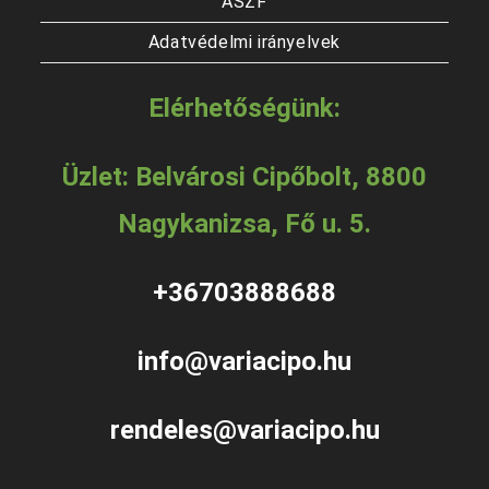
ÁSZF
Adatvédelmi irányelvek
Elérhetőségünk:
Üzlet: Belvárosi Cipőbolt, 8800
Nagykanizsa, Fő u. 5.
+36703888688
info@variacipo.hu
rendeles@variacipo.hu