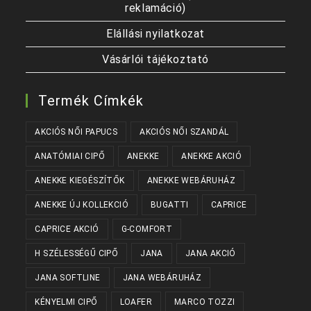
reklamáció)
Elállási nyilatkozat
Vásárlói tájékoztató
Termék Címkék
AKCIÓS NŐI PAPUCS
AKCIÓS NŐI SZANDÁL
ANATÓMIAI CIPŐ
ANEKKE
ANEKKE AKCIÓ
ANEKKE KIEGÉSZÍTŐK
ANEKKE WEBÁRUHÁZ
ANEKKE ÚJ KOLLEKCIÓ
BUGATTI
CAPRICE
CAPRICE AKCIÓ
G-COMFORT
H SZÉLESSÉGŰ CIPŐ
JANA
JANA AKCIÓ
JANA SOFTLINE
JANA WEBÁRUHÁZ
KÉNYELMI CIPŐ
LOAFER
MARCO TOZZI