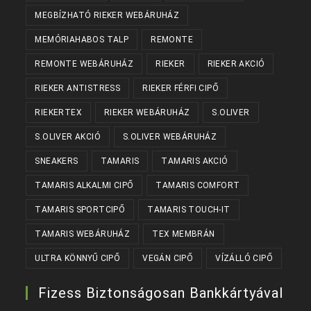
MEGBÍZHATÓ RIEKER WEBÁRUHÁZ
MEMÓRIAHABOS TALP
REMONTE
REMONTE WEBÁRUHÁZ
RIEKER
RIEKER AKCIÓ
RIEKER ANTISTRESS
RIEKER FÉRFI CIPŐ
RIEKERTEX
RIEKER WEBÁRUHÁZ
S.OLIVER
S.OLIVER AKCIÓ
S.OLIVER WEBÁRUHÁZ
SNEAKERS
TAMARIS
TAMARIS AKCIÓ
TAMARIS ALKALMI CIPŐ
TAMARIS COMFORT
TAMARIS SPORTCIPŐ
TAMARIS TOUCH-IT
TAMARIS WEBÁRUHÁZ
TEX MEMBRÁN
ULTRA KÖNNYŰ CIPŐ
VEGÁN CIPŐ
VÍZÁLLÓ CIPŐ
Fizess Biztonságosan Bankkártyával