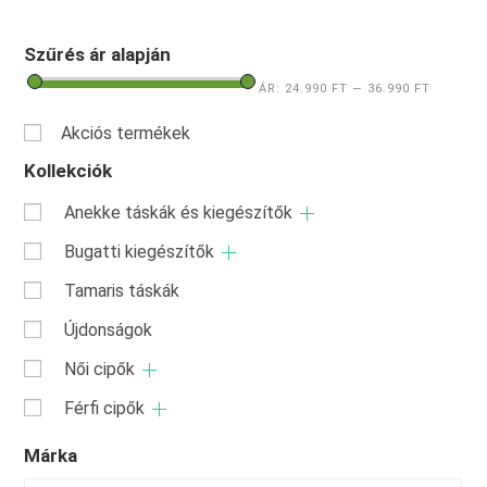
Szűrés ár alapján
ÁR:
24.990 FT
—
36.990 FT
Akciós termékek
Kollekciók
Anekke táskák és kiegészítők
Bugatti kiegészítők
Tamaris táskák
Újdonságok
Női cipők
Férfi cipők
Márka