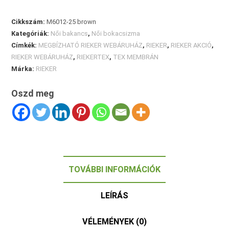
35.990 Ft.
24.990 Ft.
Cikkszám:
M6012-25 brown
Kategóriák:
Női bakancs
,
Női bokacsizma
Címkék:
MEGBÍZHATÓ RIEKER WEBÁRUHÁZ
,
RIEKER
,
RIEKER AKCIÓ
,
RIEKER WEBÁRUHÁZ
,
RIEKERTEX
,
TEX MEMBRÁN
Márka:
RIEKER
Oszd meg
TOVÁBBI INFORMÁCIÓK
LEÍRÁS
VÉLEMÉNYEK (0)