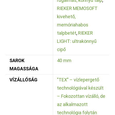
rugalmas, könnyű talp
,
RIEKER MEMOSOFT
kivehető,
memóriahabos
talpbetét
,
RIEKER
LIGHT: ultrakönnyű
cipő
SAROK
40 mm
MAGASSÁGA
VÍZÁLLÓSÁG
"TEX" – vízlepergető
technológiával készült
– Fokozottan vízálló, de
az alkalmazott
technológia folytán