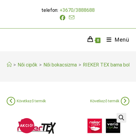
Skip
telefon:
+3670/3888688
to
content
Menü
0
>
Női cipők
>
Női bokacsizma
>
RIEKER TEX barna boka
Következő termék
Következő termék
AKCIÓ!