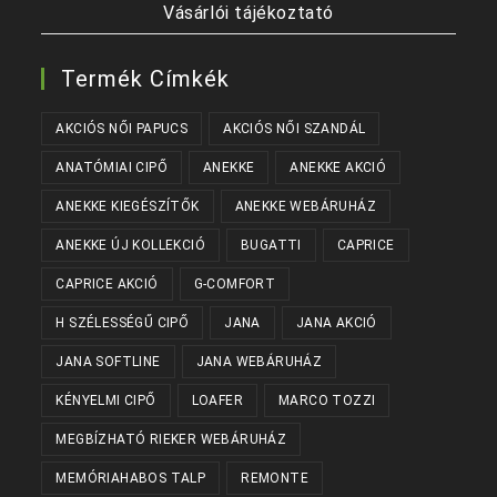
Vásárlói tájékoztató
Termék Címkék
AKCIÓS NŐI PAPUCS
AKCIÓS NŐI SZANDÁL
ANATÓMIAI CIPŐ
ANEKKE
ANEKKE AKCIÓ
ANEKKE KIEGÉSZÍTŐK
ANEKKE WEBÁRUHÁZ
ANEKKE ÚJ KOLLEKCIÓ
BUGATTI
CAPRICE
CAPRICE AKCIÓ
G-COMFORT
H SZÉLESSÉGŰ CIPŐ
JANA
JANA AKCIÓ
JANA SOFTLINE
JANA WEBÁRUHÁZ
KÉNYELMI CIPŐ
LOAFER
MARCO TOZZI
MEGBÍZHATÓ RIEKER WEBÁRUHÁZ
MEMÓRIAHABOS TALP
REMONTE