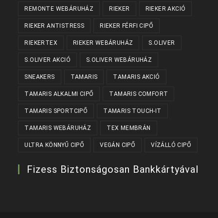
REMONTE WEBÁRUHÁZ
RIEKER
RIEKER AKCIÓ
RIEKER ANTISTRESS
RIEKER FÉRFI CIPŐ
RIEKERTEX
RIEKER WEBÁRUHÁZ
S.OLIVER
S.OLIVER AKCIÓ
S.OLIVER WEBÁRUHÁZ
SNEAKERS
TAMARIS
TAMARIS AKCIÓ
TAMARIS ALKALMI CIPŐ
TAMARIS COMFORT
TAMARIS SPORTCIPŐ
TAMARIS TOUCH-IT
TAMARIS WEBÁRUHÁZ
TEX MEMBRÁN
ULTRA KÖNNYŰ CIPŐ
VEGÁN CIPŐ
VÍZÁLLÓ CIPŐ
Fizess Biztonságosan Bankkártyával