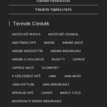
Elállási nyilatkozat
Vásárlói tájékoztató
Termék Címkék
AKCIÓS NŐI PAPUCS
AKCIÓS NŐI SZANDÁL
ANATÓMIAI CIPŐ
ANEKKE
ANEKKE AKCIÓ
ANEKKE KIEGÉSZÍTŐK
ANEKKE WEBÁRUHÁZ
ANEKKE ÚJ KOLLEKCIÓ
BUGATTI
CAPRICE
CAPRICE AKCIÓ
G-COMFORT
H SZÉLESSÉGŰ CIPŐ
JANA
JANA AKCIÓ
JANA SOFTLINE
JANA WEBÁRUHÁZ
KÉNYELMI CIPŐ
LOAFER
MARCO TOZZI
MEGBÍZHATÓ RIEKER WEBÁRUHÁZ