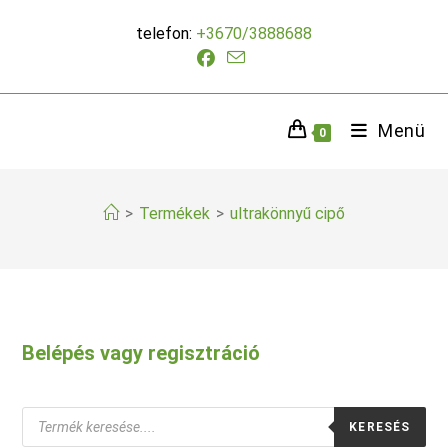
Skip
telefon:
+3670/3888688
to
content
Menü
0
>
Termékek
>
ultrakönnyű cipő
Belépés vagy regisztráció
Products
KERESÉS
search