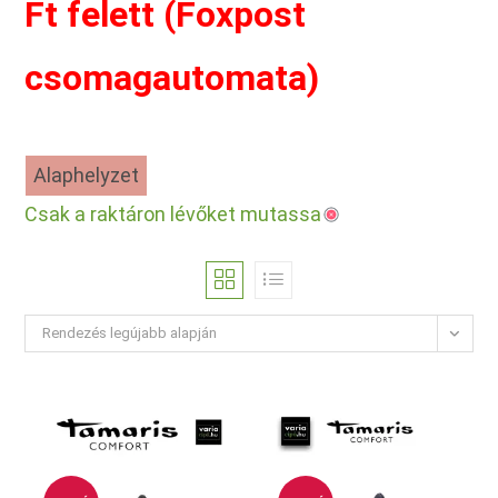
Ft felett (Foxpost
csomagautomata)
Alaphelyzet
Csak a raktáron lévőket mutassa
Rendezés legújabb alapján