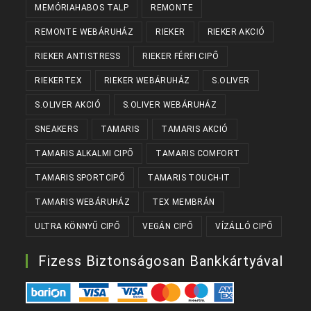
MEMÓRIAHABOS TALP
REMONTE
REMONTE WEBÁRUHÁZ
RIEKER
RIEKER AKCIÓ
RIEKER ANTISTRESS
RIEKER FÉRFI CIPŐ
RIEKERTEX
RIEKER WEBÁRUHÁZ
S.OLIVER
S.OLIVER AKCIÓ
S.OLIVER WEBÁRUHÁZ
SNEAKERS
TAMARIS
TAMARIS AKCIÓ
TAMARIS ALKALMI CIPŐ
TAMARIS COMFORT
TAMARIS SPORTCIPŐ
TAMARIS TOUCH-IT
TAMARIS WEBÁRUHÁZ
TEX MEMBRÁN
ULTRA KÖNNYŰ CIPŐ
VEGÁN CIPŐ
VÍZÁLLÓ CIPŐ
Fizess Biztonságosan Bankkártyával