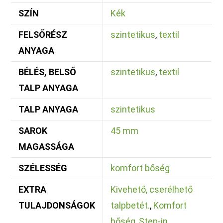
SZÍN
Kék
FELSŐRÉSZ
szintetikus
,
textil
ANYAGA
BÉLÉS, BELSŐ
szintetikus
,
textil
TALP ANYAGA
TALP ANYAGA
szintetikus
SAROK
45 mm
MAGASSÁGA
SZÉLESSÉG
komfort bőség
EXTRA
Kivehető, cserélhető
TULAJDONSÁGOK
talpbetét.
,
Komfort
bőség
,
Step-in