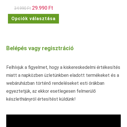
Original
29.990
Ft
Current
34.990
Ft
price
price
was:
is:
Ennek
Opciók választása
34.990 Ft.
29.990 Ft.
a
terméknek
több
variációja
van.
A
változatok
Belépés vagy regisztráció
a
termékoldalon
választhatók
ki
Felhívjuk a figyelmet, hogy a kiskereskedelmi értékesítés
miatt a napközben üzletünkben eladott termékeket és a
webáruházban történő rendeléseket esti órákban
egyeztetjük, az ekkor esetlegesen felmerülő
készlethiányról értesítést küldünk!