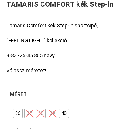
TAMARIS COMFORT kék Step-in
Tamaris Comfort kék Step-in sportcipő,
“FEELING LIGHT” kollekció
8-83725-45 805 navy
Válassz méretet!
MÉRET
36
37
38
39
40