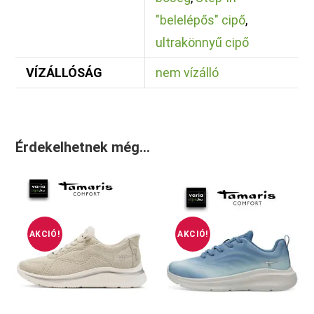
"belelépős" cipő
,
ultrakönnyű cipő
VÍZÁLLÓSÁG
nem vízálló
Érdekelhetnek még…
AKCIÓ!
AKCIÓ!