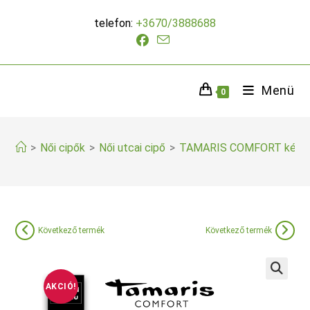
Skip
telefon:
+3670/3888688
to
content
Menü
0
>
Női cipők
>
Női utcai cipő
>
TAMARIS COMFORT kék S
Következő termék
Következő termék
AKCIÓ!