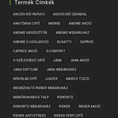
Termék Címkék
AKCIÓS NŐI PAPUCS
AKCIÓS NŐI SZANDÁL
ANATÓMIAI CIPŐ
ANEKKE
ANEKKE AKCIÓ
ANEKKE KIEGÉSZÍTŐK
ANEKKE WEBÁRUHÁZ
ANEKKE ÚJ KOLLEKCIÓ
BUGATTI
CAPRICE
CAPRICE AKCIÓ
G-COMFORT
H SZÉLESSÉGŰ CIPŐ
JANA
JANA AKCIÓ
JANA SOFTLINE
JANA WEBÁRUHÁZ
KÉNYELMI CIPŐ
LOAFER
MARCO TOZZI
MEGBÍZHATÓ RIEKER WEBÁRUHÁZ
MEMÓRIAHABOS TALP
REMONTE
REMONTE WEBÁRUHÁZ
RIEKER
RIEKER AKCIÓ
RIEKER ANTISTRESS
RIEKER FÉRFI CIPŐ