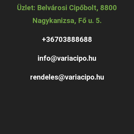
Üzlet: Belvárosi Cipőbolt, 8800
Nagykanizsa, Fő u. 5.
+36703888688
info@variacipo.hu
rendeles@variacipo.hu