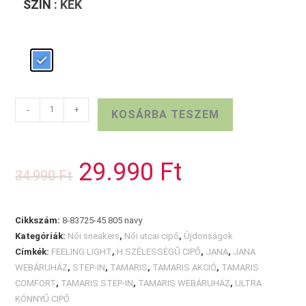
SZÍN
: KÉK
TAMARIS
-
+
KOSÁRBA TESZEM
COMFORT
kék
Step-
29.990
Ft
Original
Current
34.990
Ft
in
price
price
was:
is:
mennyiség
34.990 Ft.
29.990 Ft.
Cikkszám:
8-83725-45 805 navy
Kategóriák:
Női sneakers
,
Női utcai cipő
,
Újdonságok
Címkék:
FEELING LIGHT
,
H SZÉLESSÉGŰ CIPŐ
,
JANA
,
JANA
WEBÁRUHÁZ
,
STEP-IN
,
TAMARIS
,
TAMARIS AKCIÓ
,
TAMARIS
COMFORT
,
TAMARIS STEP-IN
,
TAMARIS WEBÁRUHÁZ
,
ULTRA
KÖNNYŰ CIPŐ