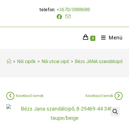
Skip
telefon:
+3670/3888688
to
content
Menü
0
>
Női cipők
>
Női utcai cipő
>
Bézs JANA szandálcipő
Következő termék
Következő termék