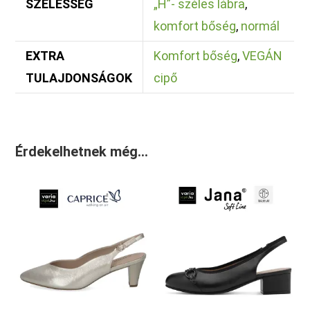
SZÉLESSÉG
„H”- széles lábra
,
komfort bőség
,
normál
EXTRA
Komfort bőség
,
VEGÁN
TULAJDONSÁGOK
cipő
Érdekelhetnek még…