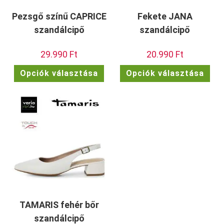
Pezsgő színű CAPRICE
Fekete JANA
szandálcipő
szandálcipő
29.990
Ft
20.990
Ft
Ennek
Enn
Opciók választása
Opciók választása
a
a
terméknek
ter
több
töb
variációja
vari
van.
van.
A
A
változatok
vált
a
a
termékoldalon
term
választhatók
vála
ki
ki
TAMARIS fehér bőr
szandálcipő