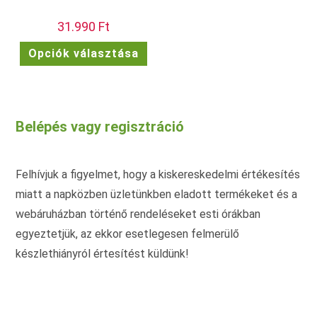
31.990
Ft
Ennek
Opciók választása
a
terméknek
több
variációja
van.
A
változatok
Belépés vagy regisztráció
a
termékoldalon
választhatók
ki
Felhívjuk a figyelmet, hogy a kiskereskedelmi értékesítés
miatt a napközben üzletünkben eladott termékeket és a
webáruházban történő rendeléseket esti órákban
egyeztetjük, az ekkor esetlegesen felmerülő
készlethiányról értesítést küldünk!