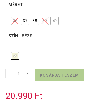
MÉRET
36
37
38
39
40
SZÍN
: BÉZS
Bézs
-
+
KOSÁRBA TESZEM
JANA
szandálcipő
mennyiség
20.990
Ft