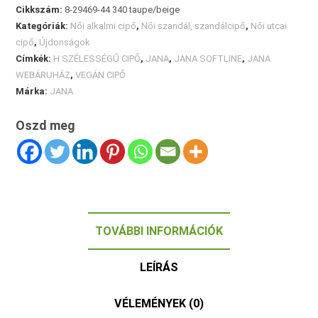
Cikkszám:
8-29469-44 340 taupe/beige
Kategóriák:
Női alkalmi cipő
,
Női szandál, szandálcipő
,
Női utcai
cipő
,
Újdonságok
Címkék:
H SZÉLESSÉGŰ CIPŐ
,
JANA
,
JANA SOFTLINE
,
JANA
WEBÁRUHÁZ
,
VEGÁN CIPŐ
Márka:
JANA
Oszd meg
TOVÁBBI INFORMÁCIÓK
LEÍRÁS
VÉLEMÉNYEK (0)