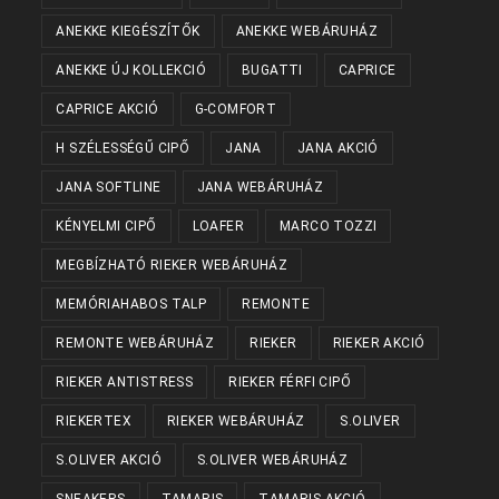
ANEKKE KIEGÉSZÍTŐK
ANEKKE WEBÁRUHÁZ
ANEKKE ÚJ KOLLEKCIÓ
BUGATTI
CAPRICE
CAPRICE AKCIÓ
G-COMFORT
H SZÉLESSÉGŰ CIPŐ
JANA
JANA AKCIÓ
JANA SOFTLINE
JANA WEBÁRUHÁZ
KÉNYELMI CIPŐ
LOAFER
MARCO TOZZI
MEGBÍZHATÓ RIEKER WEBÁRUHÁZ
MEMÓRIAHABOS TALP
REMONTE
REMONTE WEBÁRUHÁZ
RIEKER
RIEKER AKCIÓ
RIEKER ANTISTRESS
RIEKER FÉRFI CIPŐ
RIEKERTEX
RIEKER WEBÁRUHÁZ
S.OLIVER
S.OLIVER AKCIÓ
S.OLIVER WEBÁRUHÁZ