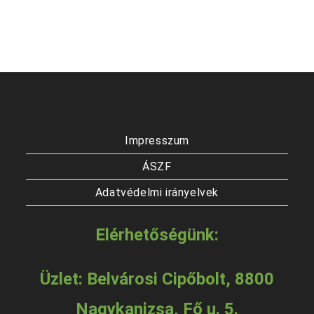
Impresszum
ÁSZF
Adatvédelmi irányelvek
Elérhetőségünk:
Üzlet: Belvárosi Cipőbolt, 8800
Nagykanizsa, Fő u. 5.