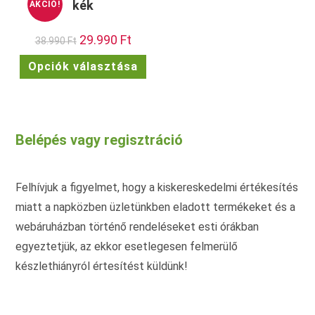
kék
AKCIÓ!
vála
ki
Original
29.990
Ft
Current
38.990
Ft
price
price
was:
is:
Ennek
Opciók választása
38.990 Ft.
29.990 Ft.
a
terméknek
több
variációja
van.
A
változatok
Belépés vagy regisztráció
a
termékoldalon
választhatók
ki
Felhívjuk a figyelmet, hogy a kiskereskedelmi értékesítés
miatt a napközben üzletünkben eladott termékeket és a
webáruházban történő rendeléseket esti órákban
egyeztetjük, az ekkor esetlegesen felmerülő
készlethiányról értesítést küldünk!