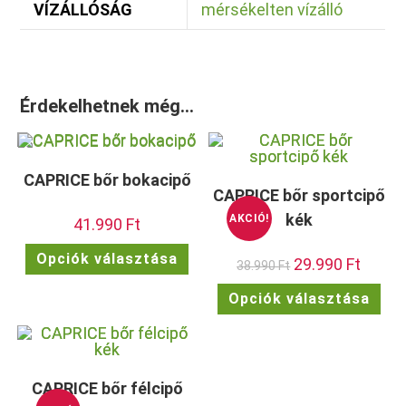
VÍZÁLLÓSÁG
mérsékelten vízálló
Érdekelhetnek még…
CAPRICE bőr bokacipő
CAPRICE bőr sportcipő
kék
AKCIÓ!
41.990
Ft
Ennek
Opciók választása
Original
29.990
Ft
Current
a
38.990
Ft
price
price
terméknek
was:
is:
több
Enn
Opciók választása
38.990 Ft.
29.990 F
variációja
a
van.
ter
A
töb
változatok
vari
a
van.
termékoldalon
A
választhatók
vált
CAPRICE bőr félcipő
ki
a
term