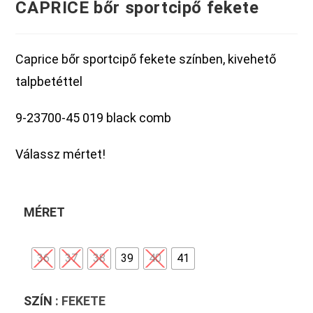
CAPRICE bőr sportcipő fekete
Caprice bőr sportcipő fekete színben, kivehető
talpbetéttel
9-23700-45 019 black comb
Válassz mértet!
MÉRET
36
37
38
39
40
41
SZÍN
: FEKETE