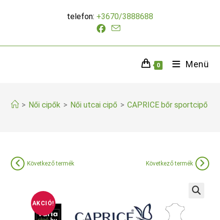
Skip
telefon:
+3670/3888688
to
content
Menü
0
>
Női cipők
>
Női utcai cipő
>
CAPRICE bőr sportcipő fe
Következő termék
Következő termék
AKCIÓ!