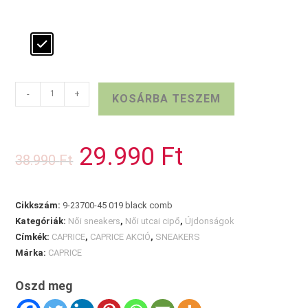
CAPRICE
-
+
KOSÁRBA TESZEM
bőr
sportcipő
fekete
29.990
Ft
Original
Current
38.990
Ft
mennyiség
price
price
was:
is:
38.990 Ft.
29.990 Ft.
Cikkszám:
9-23700-45 019 black comb
Kategóriák:
Női sneakers
,
Női utcai cipő
,
Újdonságok
Címkék:
CAPRICE
,
CAPRICE AKCIÓ
,
SNEAKERS
Márka:
CAPRICE
Oszd meg