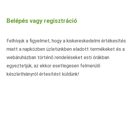
variációja
vari
van.
van.
A
A
változatok
vált
Belépés vagy regisztráció
a
a
termékoldalon
term
választhatók
vála
ki
ki
Felhívjuk a figyelmet, hogy a kiskereskedelmi értékesítés
miatt a napközben üzletünkben eladott termékeket és a
webáruházban történő rendeléseket esti órákban
egyeztetjük, az ekkor esetlegesen felmerülő
készlethiányról értesítést küldünk!