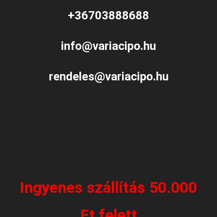
+36703888688
info@variacipo.hu
rendeles@variacipo.hu
Ingyenes szállítás 50.000
Ft felett