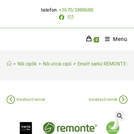
Skip
telefon:
+3670/3888688
to
content
Menü
0
>
Női cipők
>
Női utcai cipő
>
Emelt sarkú REMONTE bo
Következő termék
Következő termék
🔍