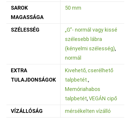
SAROK
50 mm
MAGASSÁGA
SZÉLESSÉG
„G”- normál vagy kissé
szélesebb lábra
(kényelmi szélesség)
,
normál
EXTRA
Kivehető, cserélhető
TULAJDONSÁGOK
talpbetét.
,
Memóriahabos
talpbetét
,
VEGÁN cipő
VÍZÁLLÓSÁG
mérsékelten vízálló