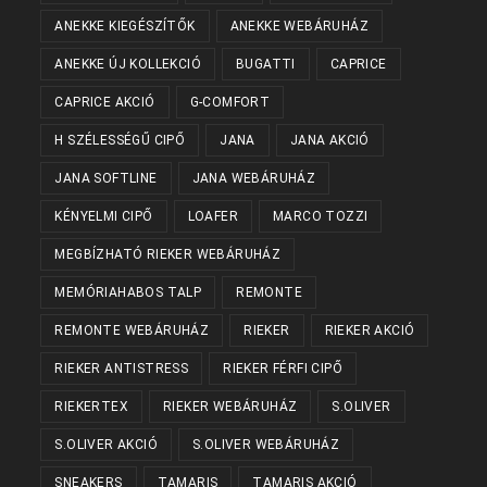
ANEKKE KIEGÉSZÍTŐK
ANEKKE WEBÁRUHÁZ
ANEKKE ÚJ KOLLEKCIÓ
BUGATTI
CAPRICE
CAPRICE AKCIÓ
G-COMFORT
H SZÉLESSÉGŰ CIPŐ
JANA
JANA AKCIÓ
JANA SOFTLINE
JANA WEBÁRUHÁZ
KÉNYELMI CIPŐ
LOAFER
MARCO TOZZI
MEGBÍZHATÓ RIEKER WEBÁRUHÁZ
MEMÓRIAHABOS TALP
REMONTE
REMONTE WEBÁRUHÁZ
RIEKER
RIEKER AKCIÓ
RIEKER ANTISTRESS
RIEKER FÉRFI CIPŐ
RIEKERTEX
RIEKER WEBÁRUHÁZ
S.OLIVER
S.OLIVER AKCIÓ
S.OLIVER WEBÁRUHÁZ
SNEAKERS
TAMARIS
TAMARIS AKCIÓ