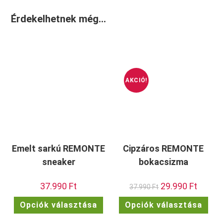
Érdekelhetnek még…
AKCIÓ!
Emelt sarkú REMONTE
Cipzáros REMONTE
sneaker
bokacsizma
37.990
Ft
Original
29.990
Ft
Current
37.990
Ft
price
price
was:
is:
Ennek
Enn
Opciók választása
Opciók választása
37.990 Ft.
29.990 F
a
a
terméknek
ter
több
töb