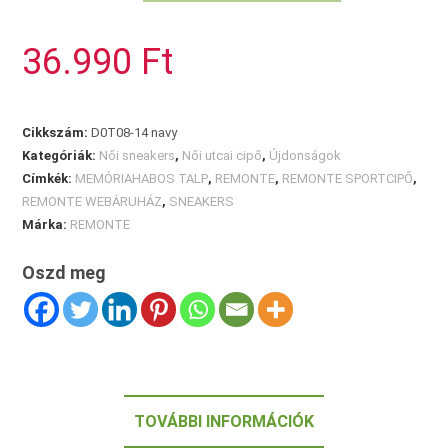
REMONTE
bokacipő
36.990
Ft
mennyiség
Cikkszám:
D0T08-14 navy
Kategóriák:
Női sneakers
,
Női utcai cipő
,
Újdonságok
Címkék:
MEMÓRIAHABOS TALP
,
REMONTE
,
REMONTE SPORTCIPŐ
,
REMONTE WEBÁRUHÁZ
,
SNEAKERS
Márka:
REMONTE
Oszd meg
TOVÁBBI INFORMÁCIÓK