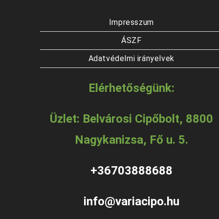
Impresszum
ÁSZF
Adatvédelmi irányelvek
Elérhetőségünk:
Üzlet: Belvárosi Cipőbolt, 8800
Nagykanizsa, Fő u. 5.
+36703888688
info@variacipo.hu