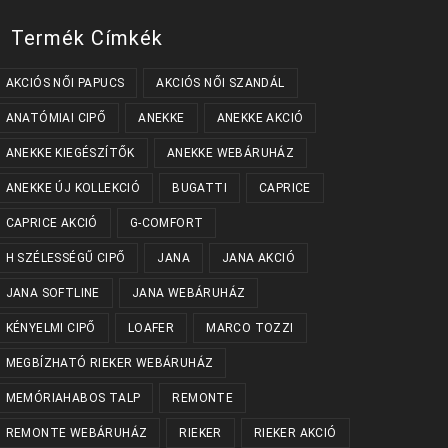
Termék Címkék
AKCIÓS NŐI PAPUCS
AKCIÓS NŐI SZANDÁL
ANATÓMIAI CIPŐ
ANEKKE
ANEKKE AKCIÓ
ANEKKE KIEGÉSZÍTŐK
ANEKKE WEBÁRUHÁZ
ANEKKE ÚJ KOLLEKCIÓ
BUGATTI
CAPRICE
CAPRICE AKCIÓ
G-COMFORT
H SZÉLESSÉGŰ CIPŐ
JANA
JANA AKCIÓ
JANA SOFTLINE
JANA WEBÁRUHÁZ
KÉNYELMI CIPŐ
LOAFER
MARCO TOZZI
MEGBÍZHATÓ RIEKER WEBÁRUHÁZ
MEMÓRIAHABOS TALP
REMONTE
REMONTE WEBÁRUHÁZ
RIEKER
RIEKER AKCIÓ