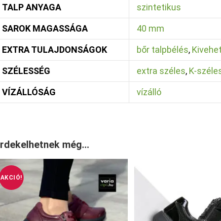
TALP ANYAGA
szintetikus
SAROK MAGASSÁGA
40 mm
EXTRA TULAJDONSÁGOK
bőr talpbélés
,
Kivehet
SZÉLESSÉG
extra széles
,
K-széle
VÍZÁLLÓSÁG
vízálló
rdekelhetnek még…
AKCIÓ!