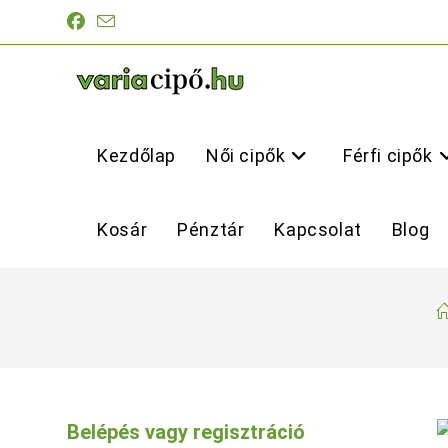
Skip
to
content
Kezdőlap
Női cipők
Férfi cipők
Kosár
Pénztár
Kapcsolat
Blog
Belépés vagy regisztráció