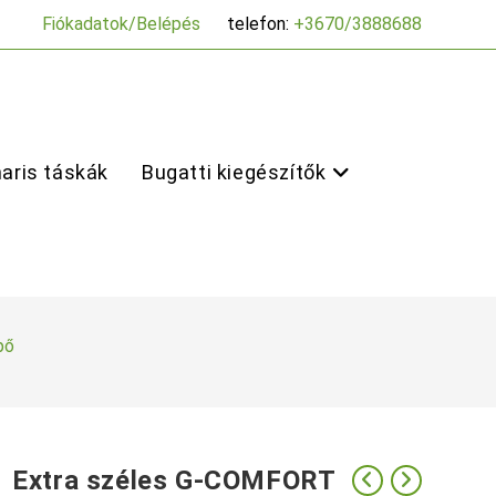
Fiókadatok/Belépés
telefon:
+3670/3888688
aris táskák
Bugatti kiegészítők
pő
Extra széles G-COMFORT