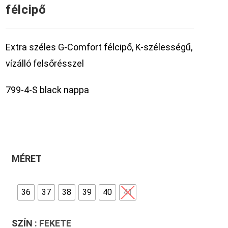
félcipő
Extra széles G-Comfort félcipő, K-szélességű,
vízálló felsőrésszel
799-4-S black nappa
MÉRET
36
37
38
39
40
41
SZÍN
: FEKETE