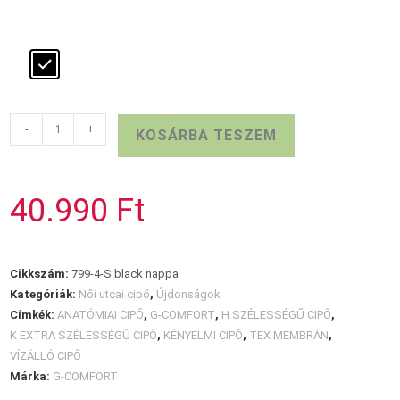
Extra
-
+
KOSÁRBA TESZEM
széles
G-
COMFORT
40.990
Ft
félcipő
mennyiség
Cikkszám:
799-4-S black nappa
Kategóriák:
Női utcai cipő
,
Újdonságok
Címkék:
ANATÓMIAI CIPŐ
,
G-COMFORT
,
H SZÉLESSÉGŰ CIPŐ
,
K EXTRA SZÉLESSÉGŰ CIPŐ
,
KÉNYELMI CIPŐ
,
TEX MEMBRÁN
,
VÍZÁLLÓ CIPŐ
Márka:
G-COMFORT