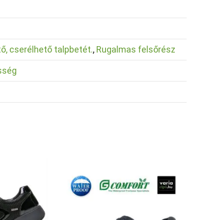
ő, cserélhető talpbetét.
,
Rugalmas felsőrész
sség