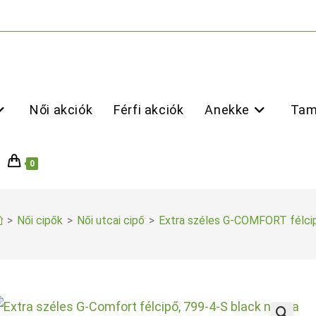
Női akciók
Férfi akciók
Anekke
Tam
0
>
Női cipők
>
Női utcai cipő
>
Extra széles G-COMFORT félci