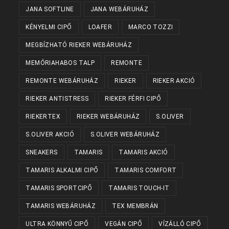
JANA SOFTLINE
JANA WEBÁRUHÁZ
KÉNYELMI CIPŐ
LOAFER
MARCO TOZZI
MEGBÍZHATÓ RIEKER WEBÁRUHÁZ
MEMÓRIAHABOS TALP
REMONTE
REMONTE WEBÁRUHÁZ
RIEKER
RIEKER AKCIÓ
RIEKER ANTISTRESS
RIEKER FÉRFI CIPŐ
RIEKERTEX
RIEKER WEBÁRUHÁZ
S.OLIVER
S.OLIVER AKCIÓ
S.OLIVER WEBÁRUHÁZ
SNEAKERS
TAMARIS
TAMARIS AKCIÓ
TAMARIS ALKALMI CIPŐ
TAMARIS COMFORT
TAMARIS SPORTCIPŐ
TAMARIS TOUCH-IT
TAMARIS WEBÁRUHÁZ
TEX MEMBRÁN
ULTRA KÖNNYŰ CIPŐ
VEGÁN CIPŐ
VÍZÁLLÓ CIPŐ