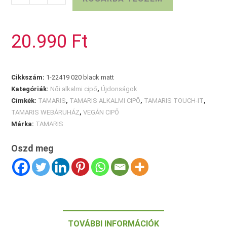
TAMARIS
ALKALMI
CIPŐ
20.990
Ft
mennyiség
Cikkszám:
1-22419 020 black matt
Kategóriák:
Női alkalmi cipő
,
Újdonságok
Címkék:
TAMARIS
,
TAMARIS ALKALMI CIPŐ
,
TAMARIS TOUCH-IT
,
TAMARIS WEBÁRUHÁZ
,
VEGÁN CIPŐ
Márka:
TAMARIS
Oszd meg
TOVÁBBI INFORMÁCIÓK