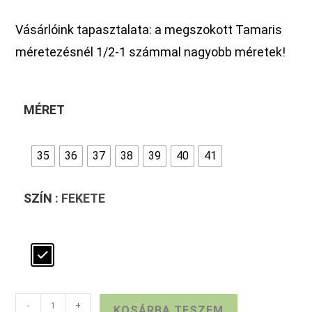
Vásárlóink tapasztalata: a megszokott Tamaris
méretezésnél 1/2-1 számmal nagyobb méretek!
MÉRET
35
36
37
38
39
40
41
SZÍN
: FEKETE
FEKETE
-
+
KOSÁRBA TESZEM