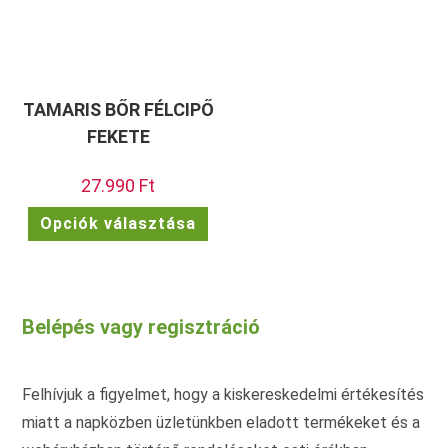
TAMARIS BŐR FÉLCIPŐ
FEKETE
27.990
Ft
Ennek
Opciók választása
a
terméknek
több
variációja
van.
A
változatok
Belépés vagy regisztráció
a
termékoldalon
választhatók
ki
Felhívjuk a figyelmet, hogy a kiskereskedelmi értékesítés
miatt a napközben üzletünkben eladott termékeket és a