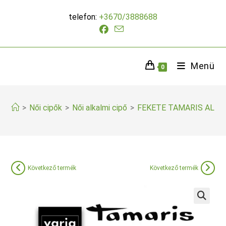
Skip
telefon:
+3670/3888688
to
content
Menü
0
>
Női cipők
>
Női alkalmi cipő
>
FEKETE TAMARIS ALKA
Következő termék
Következő termék
🔍