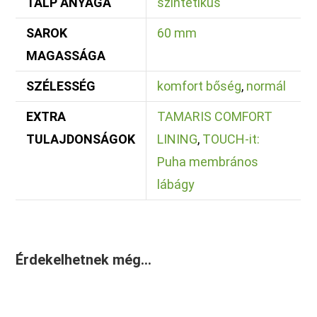
TALP ANYAGA
szintetikus
SAROK
60 mm
MAGASSÁGA
SZÉLESSÉG
komfort bőség
,
normál
EXTRA
TAMARIS COMFORT
TULAJDONSÁGOK
LINING
,
TOUCH-it:
Puha membrános
lábágy
Érdekelhetnek még…