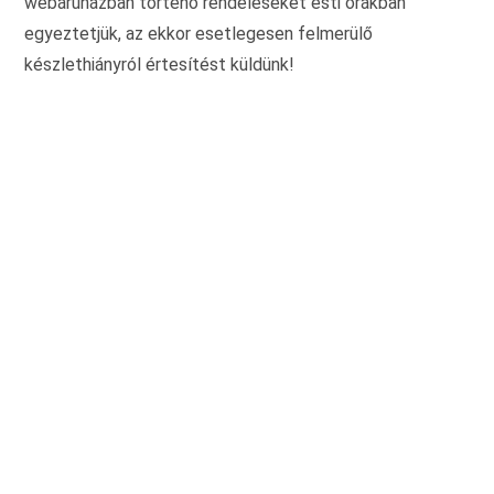
webáruházban történő rendeléseket esti órákban
egyeztetjük, az ekkor esetlegesen felmerülő
készlethiányról értesítést küldünk!