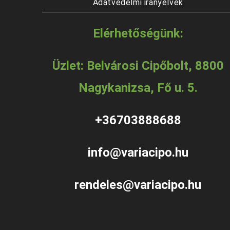
Adatvédelmi irányelvek
Elérhetőségünk:
Üzlet: Belvárosi Cipőbolt, 8800
Nagykanizsa, Fő u. 5.
+36703888688
info@variacipo.hu
rendeles@variacipo.hu