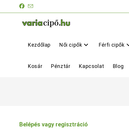
Skip
to
content
Kezdőlap
Női cipők
Férfi cipők
Kosár
Pénztár
Kapcsolat
Blog
Belépés vagy regisztráció