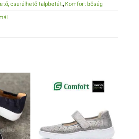
ető, cserélhető talpbetét.
,
Komfort bőség
mál