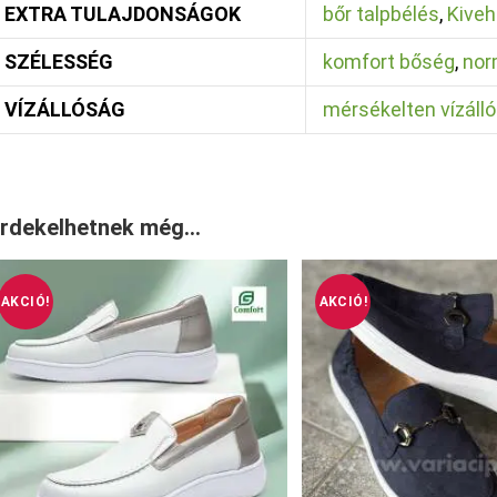
EXTRA TULAJDONSÁGOK
bőr talpbélés
,
Kiveh
SZÉLESSÉG
komfort bőség
,
nor
VÍZÁLLÓSÁG
mérsékelten vízálló
rdekelhetnek még…
AKCIÓ!
AKCIÓ!