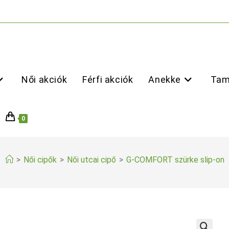
Női akciók
Férfi akciók
Anekke
Tam
0
>
Női cipők
>
Női utcai cipő
>
G-COMFORT szürke slip-on