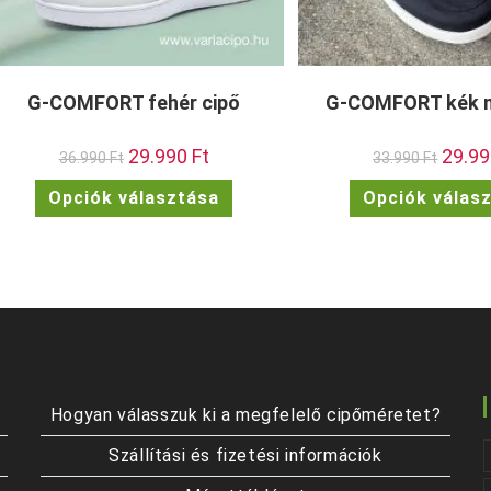
G-COMFORT fehér cipő
G-COMFORT kék 
Original
29.990
Ft
Current
Origina
29.9
36.990
Ft
33.990
Ft
price
price
price
was:
is:
was:
Ennek
Opciók választása
Opciók válas
36.990 Ft.
29.990 Ft.
33.990 
a
terméknek
több
variációja
van.
A
változatok
a
termékoldalon
választhatók
ki
Hogyan válasszuk ki a megfelelő cipőméretet?
Szállítási és fizetési információk