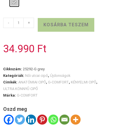
G-
-
+
KOSÁRBA TESZEM
COMFORT
szürke
slip-
34.990
Ft
on
mennyiség
Cikkszám:
25292-G grey
Kategóriák:
Női utcai cipő
,
Újdonságok
Címkék:
ANATÓMIAI CIPŐ
,
G-COMFORT
,
KÉNYELMI CIPŐ
,
ULTRA KÖNNYŰ CIPŐ
Márka:
G-COMFORT
Oszd meg