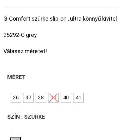
G-Comfort szürke slip-on , ultra könnyű kivitel
25292-G grey
Válassz méretet!
MÉRET
36
37
38
39
40
41
SZÍN
: SZÜRKE