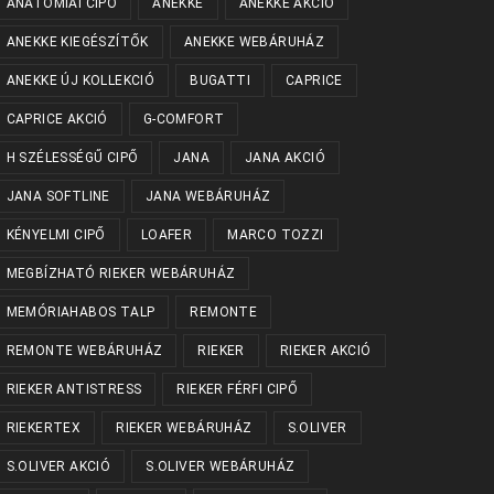
ANATÓMIAI CIPŐ
ANEKKE
ANEKKE AKCIÓ
ANEKKE KIEGÉSZÍTŐK
ANEKKE WEBÁRUHÁZ
ANEKKE ÚJ KOLLEKCIÓ
BUGATTI
CAPRICE
CAPRICE AKCIÓ
G-COMFORT
H SZÉLESSÉGŰ CIPŐ
JANA
JANA AKCIÓ
JANA SOFTLINE
JANA WEBÁRUHÁZ
KÉNYELMI CIPŐ
LOAFER
MARCO TOZZI
MEGBÍZHATÓ RIEKER WEBÁRUHÁZ
MEMÓRIAHABOS TALP
REMONTE
REMONTE WEBÁRUHÁZ
RIEKER
RIEKER AKCIÓ
RIEKER ANTISTRESS
RIEKER FÉRFI CIPŐ
RIEKERTEX
RIEKER WEBÁRUHÁZ
S.OLIVER
S.OLIVER AKCIÓ
S.OLIVER WEBÁRUHÁZ