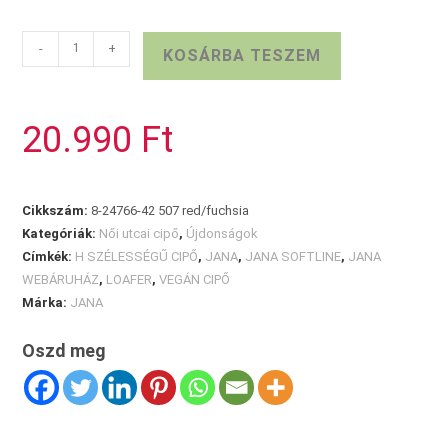
JANA
-
+
KOSÁRBA TESZEM
színes
mokaszin
mennyiség
20.990
Ft
Cikkszám:
8-24766-42 507 red/fuchsia
Kategóriák:
Női utcai cipő
,
Újdonságok
Címkék:
H SZÉLESSÉGŰ CIPŐ
,
JANA
,
JANA SOFTLINE
,
JANA
WEBÁRUHÁZ
,
LOAFER
,
VEGÁN CIPŐ
Márka:
JANA
Oszd meg