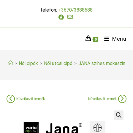
Skip
telefon:
+3670/3888688
to
content
Menü
0
>
Női cipők
>
Női utcai cipő
>
JANA színes mokaszin
Következő termék
Következő termék