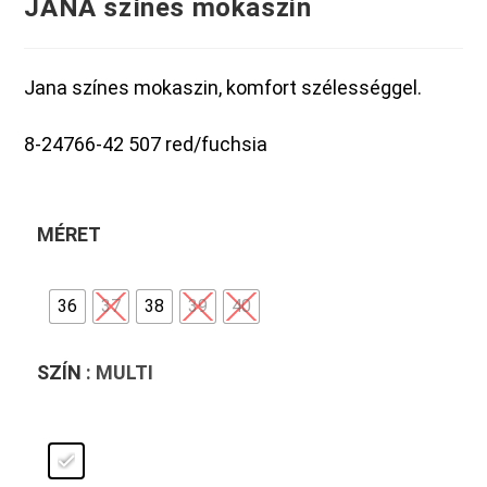
JANA színes mokaszin
Jana színes mokaszin, komfort szélességgel.
8-24766-42 507 red/fuchsia
MÉRET
36
37
38
39
40
SZÍN
: MULTI