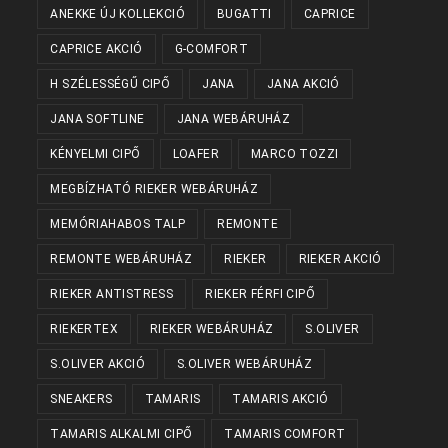
ANEKKE ÚJ KOLLEKCIÓ
BUGATTI
CAPRICE
CAPRICE AKCIÓ
G-COMFORT
H SZÉLESSÉGŰ CIPŐ
JANA
JANA AKCIÓ
JANA SOFTLINE
JANA WEBÁRUHÁZ
KÉNYELMI CIPŐ
LOAFER
MARCO TOZZI
MEGBÍZHATÓ RIEKER WEBÁRUHÁZ
MEMÓRIAHABOS TALP
REMONTE
REMONTE WEBÁRUHÁZ
RIEKER
RIEKER AKCIÓ
RIEKER ANTISTRESS
RIEKER FÉRFI CIPŐ
RIEKERTEX
RIEKER WEBÁRUHÁZ
S.OLIVER
S.OLIVER AKCIÓ
S.OLIVER WEBÁRUHÁZ
SNEAKERS
TAMARIS
TAMARIS AKCIÓ
TAMARIS ALKALMI CIPŐ
TAMARIS COMFORT