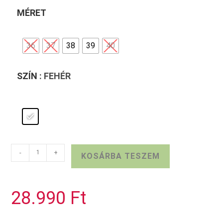
MÉRET
36
37
38
39
40
SZÍN
: FEHÉR
Keresztpántos
-
+
KOSÁRBA TESZEM
TAMARIS
alkalmi
cipő
28.990
Ft
mennyiség