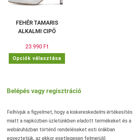
FEHÉR TAMARIS
ALKALMI CIPŐ
23.990
Ft
Ennek
Opciók választása
a
terméknek
több
variációja
van.
A
változatok
Belépés vagy regisztráció
a
termékoldalon
választhatók
ki
Felhívjuk a figyelmet, hogy a kiskereskedelmi értékesítés
miatt a napközben üzletünkben eladott termékeket és a
webáruházban történő rendeléseket esti órákban
egyeztetjük, az ekkor esetlegesen felmerülő