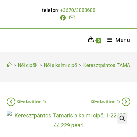
Skip
telefon:
+3670/3888688
to
content
Menü
0
>
Női cipők
>
Női alkalmi cipő
>
Keresztpántos TAMARIS 
Következő termék
Következő termék