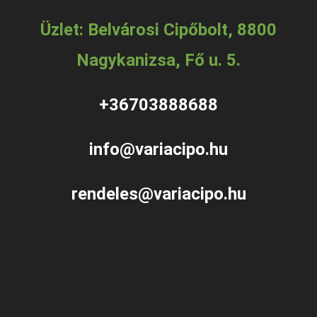
Üzlet: Belvárosi Cipőbolt, 8800
Nagykanizsa, Fő u. 5.
+36703888688
info@variacipo.hu
rendeles@variacipo.hu