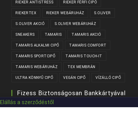
RIEKER ANTISTRESS
RIEKER FÉRFI CIPŐ
RIEKERTEX
RIEKER WEBÁRUHÁZ
S.OLIVER
S.OLIVER AKCIÓ
S.OLIVER WEBÁRUHÁZ
SNEAKERS
TAMARIS
TAMARIS AKCIÓ
TAMARIS ALKALMI CIPŐ
TAMARIS COMFORT
TAMARIS SPORTCIPŐ
TAMARIS TOUCH-IT
TAMARIS WEBÁRUHÁZ
TEX MEMBRÁN
ULTRA KÖNNYŰ CIPŐ
VEGÁN CIPŐ
VÍZÁLLÓ CIPŐ
Fizess Biztonságosan Bankkártyával
Elállás a szerződéstől
Készítette:
Kanizsaweb