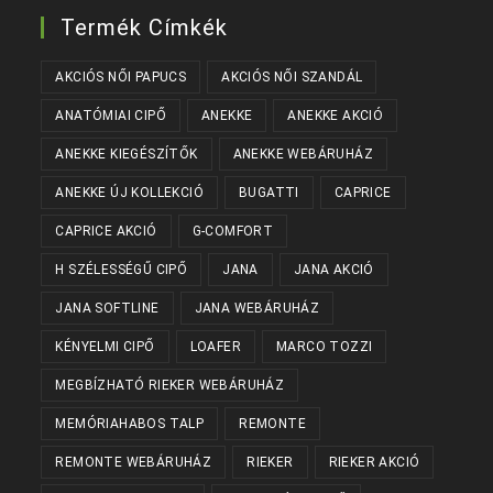
Termék Címkék
AKCIÓS NŐI PAPUCS
AKCIÓS NŐI SZANDÁL
ANATÓMIAI CIPŐ
ANEKKE
ANEKKE AKCIÓ
ANEKKE KIEGÉSZÍTŐK
ANEKKE WEBÁRUHÁZ
ANEKKE ÚJ KOLLEKCIÓ
BUGATTI
CAPRICE
CAPRICE AKCIÓ
G-COMFORT
H SZÉLESSÉGŰ CIPŐ
JANA
JANA AKCIÓ
JANA SOFTLINE
JANA WEBÁRUHÁZ
KÉNYELMI CIPŐ
LOAFER
MARCO TOZZI
MEGBÍZHATÓ RIEKER WEBÁRUHÁZ
MEMÓRIAHABOS TALP
REMONTE
REMONTE WEBÁRUHÁZ
RIEKER
RIEKER AKCIÓ