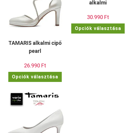
alkalmi
30.990
Ft
Enn
Opciók választása
a
ter
töb
vari
TAMARIS alkalmi cipő
van.
A
pearl
vált
a
term
26.990
Ft
vála
ki
Ennek
Opciók választása
a
terméknek
több
variációja
van.
A
változatok
a
termékoldalon
választhatók
ki