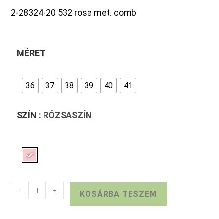
2-28324-20 532 rose met. comb
MÉRET
36
37
38
39
40
41
SZÍN
: RÓZSASZÍN
MARCO
-
+
KOSÁRBA TESZEM
TOZZI
ALKALMI