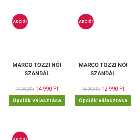
AKCIÓ!
AKCIÓ!
MARCO TOZZI NŐI
MARCO TOZZI NŐI
SZANDÁL
SZANDÁL
Original
14.990
Ft
Current
Original
12.990
Ft
Current
19.990
Ft
16.990
Ft
price
price
price
price
was:
is:
was:
is:
Ennek
Enn
Opciók választása
Opciók választása
19.990 Ft.
14.990 Ft.
16.990 Ft.
12.990 F
a
a
terméknek
ter
több
töb
variációja
vari
van.
van.
A
A
változatok
vált
a
a
termékoldalon
term
AKCIÓ!