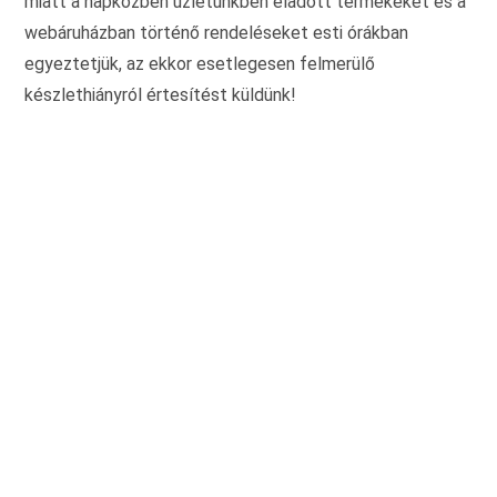
miatt a napközben üzletünkben eladott termékeket és a
webáruházban történő rendeléseket esti órákban
egyeztetjük, az ekkor esetlegesen felmerülő
készlethiányról értesítést küldünk!