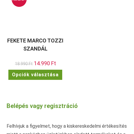
választhatók
vála
ki
ki
FEKETE MARCO TOZZI
SZANDÁL
Original
14.990
Ft
Current
18.990
Ft
price
price
was:
is:
Ennek
Opciók választása
18.990 Ft.
14.990 Ft.
a
terméknek
több
variációja
van.
A
változatok
Belépés vagy regisztráció
a
termékoldalon
választhatók
ki
Felhívjuk a figyelmet, hogy a kiskereskedelmi értékesítés