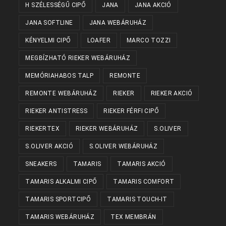
H SZÉLESSÉGŰ CIPŐ
JANA
JANA AKCIÓ
JANA SOFTLINE
JANA WEBÁRUHÁZ
KÉNYELMI CIPŐ
LOAFER
MARCO TOZZI
MEGBÍZHATÓ RIEKER WEBÁRUHÁZ
MEMÓRIAHABOS TALP
REMONTE
REMONTE WEBÁRUHÁZ
RIEKER
RIEKER AKCIÓ
RIEKER ANTISTRESS
RIEKER FÉRFI CIPŐ
RIEKERTEX
RIEKER WEBÁRUHÁZ
S.OLIVER
S.OLIVER AKCIÓ
S.OLIVER WEBÁRUHÁZ
SNEAKERS
TAMARIS
TAMARIS AKCIÓ
TAMARIS ALKALMI CIPŐ
TAMARIS COMFORT
TAMARIS SPORTCIPŐ
TAMARIS TOUCH-IT
TAMARIS WEBÁRUHÁZ
TEX MEMBRÁN