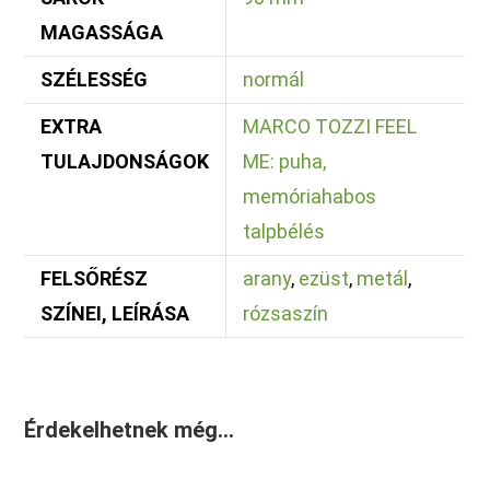
MAGASSÁGA
SZÉLESSÉG
normál
EXTRA
MARCO TOZZI FEEL
TULAJDONSÁGOK
ME: puha,
memóriahabos
talpbélés
FELSŐRÉSZ
arany
,
ezüst
,
metál
,
SZÍNEI, LEÍRÁSA
rózsaszín
Érdekelhetnek még…