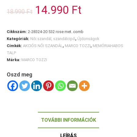
SZANDÁL
14.990
Ft
Original
Current
18.990
Ft
mennyiség
price
price
was:
is:
18.990 Ft.
14.990 Ft.
Cikkszám:
2-28324-20 532 rose met. comb
Kategóriák:
Női szandál, szandálcipő
,
Újdonságok
Címkék:
AKCIÓS NŐI SZANDÁL
,
MARCO TOZZI
,
MEMÓRIAHABOS
TALP
Márka:
MARCO TOZZI
Oszd meg
TOVÁBBI INFORMÁCIÓK
LEÍRÁS