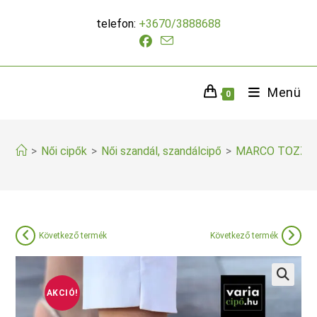
Skip
telefon:
+3670/3888688
to
content
Menü
0
>
Női cipők
>
Női szandál, szandálcipő
>
MARCO TOZZI 
Következő termék
Következő termék
AKCIÓ!
🔍