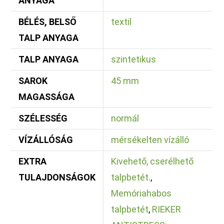
ANYAGA
BÉLÉS, BELSŐ
textil
TALP ANYAGA
TALP ANYAGA
szintetikus
SAROK
45 mm
MAGASSÁGA
SZÉLESSÉG
normál
VÍZÁLLÓSÁG
mérsékelten vízálló
EXTRA
Kivehető, cserélhető
TULAJDONSÁGOK
talpbetét.
,
Memóriahabos
talpbetét
,
RIEKER