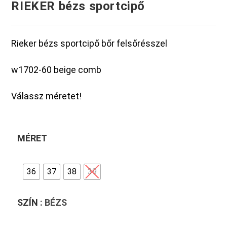
RIEKER bézs sportcipő
Rieker bézs sportcipő bőr felsőrésszel
w1702-60 beige comb
Válassz méretet!
MÉRET
36
37
38
39
SZÍN
: BÉZS