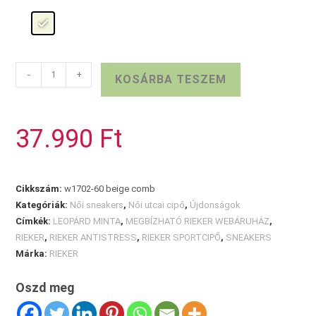
RIEKER
-
+
KOSÁRBA TESZEM
bézs
sportcipő
mennyiség
37.990
Ft
Cikkszám:
w1702-60 beige comb
Kategóriák:
Női sneakers
,
Női utcai cipő
,
Újdonságok
Címkék:
LEOPÁRD MINTA
,
MEGBÍZHATÓ RIEKER WEBÁRUHÁZ
,
RIEKER
,
RIEKER ANTISTRESS
,
RIEKER SPORTCIPŐ
,
SNEAKERS
Márka:
RIEKER
Oszd meg