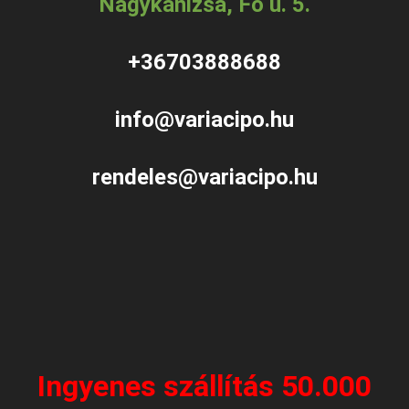
Nagykanizsa, Fő u. 5.
+36703888688
info@variacipo.hu
rendeles@variacipo.hu
Ingyenes szállítás 50.000