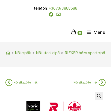
Skip
telefon:
+3670/3888688
to
content
Menü
0
>
Női cipők
>
Női utcai cipő
>
RIEKER bézs sportcipő
Következő termék
Következő termék