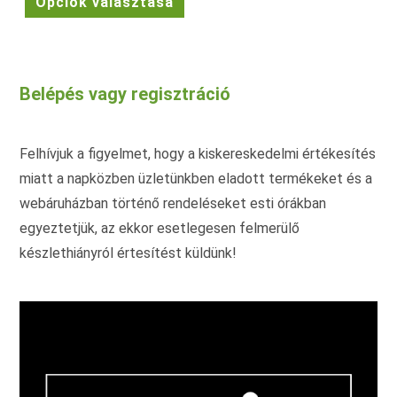
Opciók választása
35.990 Ft.
29.990 Ft.
a
terméknek
több
variációja
van.
A
változatok
Belépés vagy regisztráció
a
termékoldalon
választhatók
ki
Felhívjuk a figyelmet, hogy a kiskereskedelmi értékesítés
miatt a napközben üzletünkben eladott termékeket és a
webáruházban történő rendeléseket esti órákban
egyeztetjük, az ekkor esetlegesen felmerülő
készlethiányról értesítést küldünk!