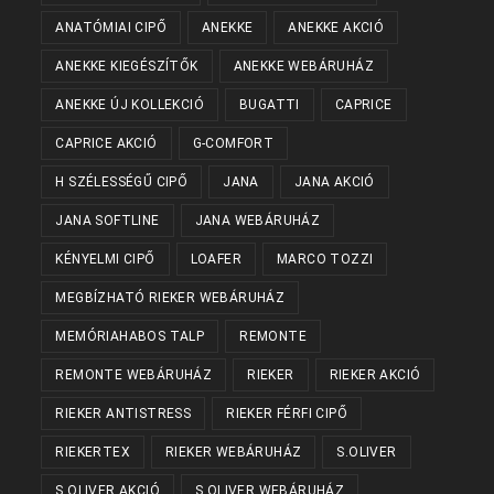
ANATÓMIAI CIPŐ
ANEKKE
ANEKKE AKCIÓ
ANEKKE KIEGÉSZÍTŐK
ANEKKE WEBÁRUHÁZ
ANEKKE ÚJ KOLLEKCIÓ
BUGATTI
CAPRICE
CAPRICE AKCIÓ
G-COMFORT
H SZÉLESSÉGŰ CIPŐ
JANA
JANA AKCIÓ
JANA SOFTLINE
JANA WEBÁRUHÁZ
KÉNYELMI CIPŐ
LOAFER
MARCO TOZZI
MEGBÍZHATÓ RIEKER WEBÁRUHÁZ
MEMÓRIAHABOS TALP
REMONTE
REMONTE WEBÁRUHÁZ
RIEKER
RIEKER AKCIÓ
RIEKER ANTISTRESS
RIEKER FÉRFI CIPŐ
RIEKERTEX
RIEKER WEBÁRUHÁZ
S.OLIVER
S.OLIVER AKCIÓ
S.OLIVER WEBÁRUHÁZ