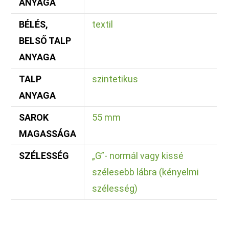
ANYAGA
BÉLÉS,
textil
BELSŐ TALP
ANYAGA
TALP
szintetikus
ANYAGA
SAROK
55 mm
MAGASSÁGA
SZÉLESSÉG
„G”- normál vagy kissé
szélesebb lábra (kényelmi
szélesség)