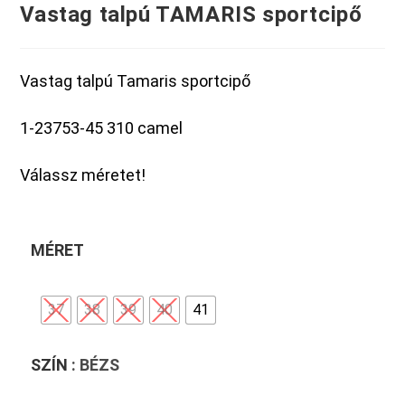
Vastag talpú TAMARIS sportcipő
Vastag talpú Tamaris sportcipő
1-23753-45 310 camel
Válassz méretet!
MÉRET
37
38
39
40
41
SZÍN
: BÉZS