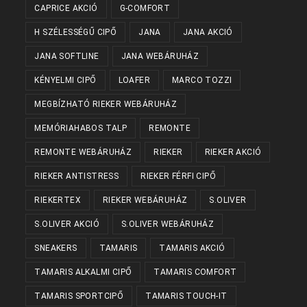
CAPRICE AKCIÓ
G-COMFORT
H SZÉLESSÉGŰ CIPŐ
JANA
JANA AKCIÓ
JANA SOFTLINE
JANA WEBÁRUHÁZ
KÉNYELMI CIPŐ
LOAFER
MARCO TOZZI
MEGBÍZHATÓ RIEKER WEBÁRUHÁZ
MEMÓRIAHABOS TALP
REMONTE
REMONTE WEBÁRUHÁZ
RIEKER
RIEKER AKCIÓ
RIEKER ANTISTRESS
RIEKER FÉRFI CIPŐ
RIEKERTEX
RIEKER WEBÁRUHÁZ
S.OLIVER
S.OLIVER AKCIÓ
S.OLIVER WEBÁRUHÁZ
SNEAKERS
TAMARIS
TAMARIS AKCIÓ
TAMARIS ALKALMI CIPŐ
TAMARIS COMFORT
TAMARIS SPORTCIPŐ
TAMARIS TOUCH-IT