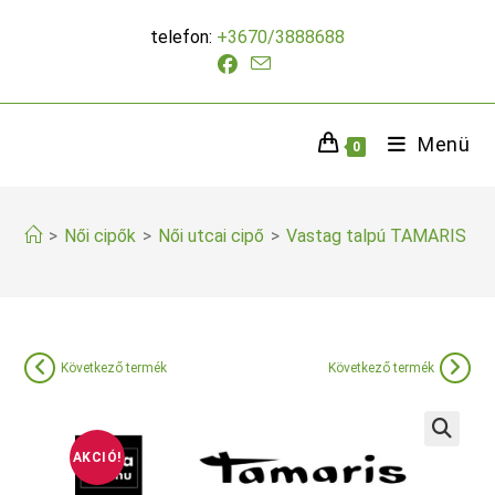
Skip
telefon:
+3670/3888688
to
content
Menü
0
>
Női cipők
>
Női utcai cipő
>
Vastag talpú TAMARIS spo
Következő termék
Következő termék
AKCIÓ!