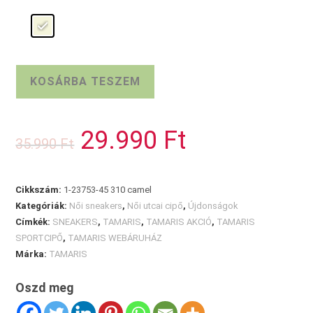
Vastag
KOSÁRBA TESZEM
talpú
TAMARIS
sportcipő
29.990
Ft
Original
Current
35.990
Ft
mennyiség
price
price
was:
is:
35.990 Ft.
29.990 Ft.
Cikkszám:
1-23753-45 310 camel
Kategóriák:
Női sneakers
,
Női utcai cipő
,
Újdonságok
Címkék:
SNEAKERS
,
TAMARIS
,
TAMARIS AKCIÓ
,
TAMARIS
SPORTCIPŐ
,
TAMARIS WEBÁRUHÁZ
Márka:
TAMARIS
Oszd meg