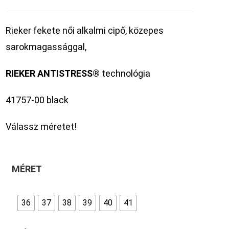
Rieker fekete női alkalmi cipő, közepes
sarokmagassággal,
RIEKER
ANTISTRESS®
technológia
41757-00 black
Válassz méretet!
MÉRET
36
37
38
39
40
41