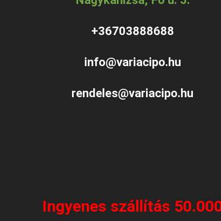
+36703888688
info@variacipo.hu
rendeles@variacipo.hu
Ingyenes szállítás 50.00