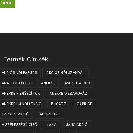
ztása
a
terméknek
több
variációja
van.
A
változatok
a
termékoldalon
választhatók
ki
Termék Címkék
AKCIÓS NŐI PAPUCS
AKCIÓS NŐI SZANDÁL
ANATÓMIAI CIPŐ
ANEKKE
ANEKKE AKCIÓ
ANEKKE KIEGÉSZÍTŐK
ANEKKE WEBÁRUHÁZ
ANEKKE ÚJ KOLLEKCIÓ
BUGATTI
CAPRICE
CAPRICE AKCIÓ
G-COMFORT
H SZÉLESSÉGŰ CIPŐ
JANA
JANA AKCIÓ