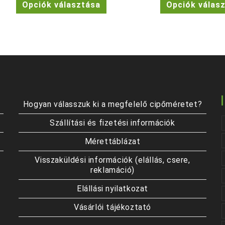
Opciók választása
Opciók válas
a
terméknek
több
variációja
van.
A
változatok
a
termékoldalon
választhatók
ki
Hogyan válasszuk ki a megfelelő cipőméretet?
Szállítási és fizetési információk
Mérettáblázat
Visszaküldési információk (elállás, csere,
reklamáció)
Elállási nyilatkozat
Vásárlói tájékoztató