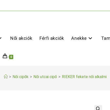
Női akciók
Férfi akciók
Anekke
Tam
0
>
Női cipők
>
Női utcai cipő
>
RIEKER fekete női alkalmi