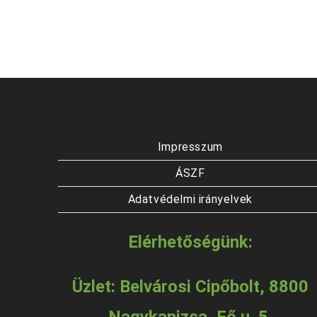
Impresszum
ÁSZF
Adatvédelmi irányelvek
Elérhetőségünk:
Üzlet: Belvárosi Cipőbolt, 8800
Nagykanizsa, Fő u. 5.