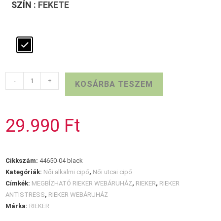
SZÍN
: FEKETE
RIEKER
-
+
KOSÁRBA TESZEM
fekete
női
alkalmi
29.990
Ft
mennyiség
Cikkszám:
44650-04 black
Kategóriák:
Női alkalmi cipő
,
Női utcai cipő
Címkék:
MEGBÍZHATÓ RIEKER WEBÁRUHÁZ
,
RIEKER
,
RIEKER
ANTISTRESS
,
RIEKER WEBÁRUHÁZ
Márka:
RIEKER