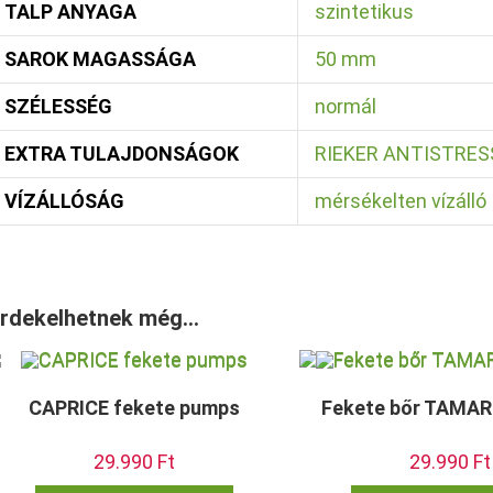
TALP ANYAGA
szintetikus
SAROK MAGASSÁGA
50 mm
SZÉLESSÉG
normál
EXTRA TULAJDONSÁGOK
RIEKER ANTISTRESS:
VÍZÁLLÓSÁG
mérsékelten vízálló
rdekelhetnek még…
CAPRICE fekete pumps
Fekete bőr TAMARI
29.990
Ft
29.990
Ft
Ennek