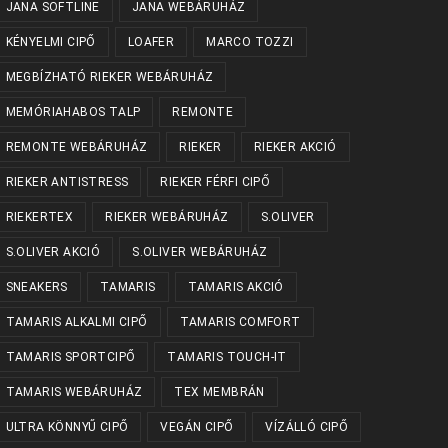
JANA SOFTLINE
JANA WEBÁRUHÁZ
KÉNYELMI CIPŐ
LOAFER
MARCO TOZZI
MEGBÍZHATÓ RIEKER WEBÁRUHÁZ
MEMÓRIAHABOS TALP
REMONTE
REMONTE WEBÁRUHÁZ
RIEKER
RIEKER AKCIÓ
RIEKER ANTISTRESS
RIEKER FÉRFI CIPŐ
RIEKERTEX
RIEKER WEBÁRUHÁZ
S.OLIVER
S.OLIVER AKCIÓ
S.OLIVER WEBÁRUHÁZ
SNEAKERS
TAMARIS
TAMARIS AKCIÓ
TAMARIS ALKALMI CIPŐ
TAMARIS COMFORT
TAMARIS SPORTCIPŐ
TAMARIS TOUCH-IT
TAMARIS WEBÁRUHÁZ
TEX MEMBRÁN
ULTRA KÖNNYŰ CIPŐ
VEGÁN CIPŐ
VÍZÁLLÓ CIPŐ