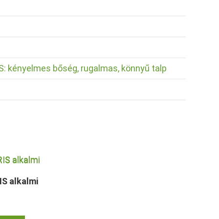
 kényelmes bőség, rugalmas, könnyű talp
S alkalmi
Ennek