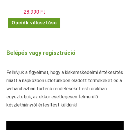
28.990
Ft
Ennek
Opciók választása
a
terméknek
több
variációja
van.
A
változatok
Belépés vagy regisztráció
a
termékoldalon
választhatók
ki
Felhívjuk a figyelmet, hogy a kiskereskedelmi értékesítés
miatt a napközben üzletünkben eladott termékeket és a
webáruházban történő rendeléseket esti órákban
egyeztetjük, az ekkor esetlegesen felmerülő
készlethiányról értesítést küldünk!