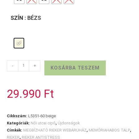
SZÍN
: BÉZS
RIEKER
-
+
KOSÁRBA TESZEM
mokaszin
emelt
sarokkal
29.990
Ft
mennyiség
Cikkszám:
L5351-60 beige
Kategóriák:
Női utcai cipő
,
Újdonságok
Címkék:
MEGBÍZHATÓ RIEKER WEBÁRUHÁZ
,
MEMÓRIAHABOS TALP
,
RIEKER
,
RIEKER ANTISTRESS