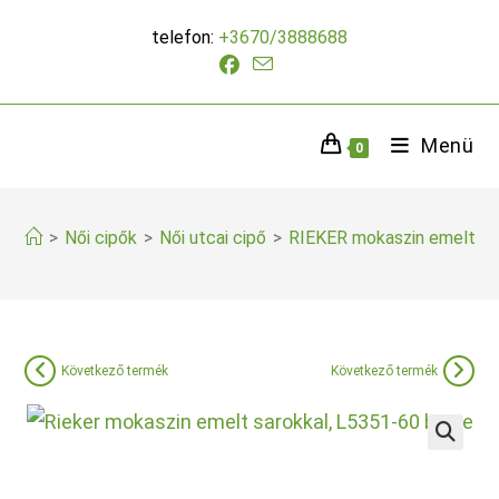
Skip
telefon:
+3670/3888688
to
content
Menü
0
>
Női cipők
>
Női utcai cipő
>
RIEKER mokaszin emelt sa
Következő termék
Következő termék