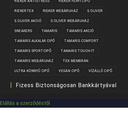
RIEKER ANTISTRESS
RIEKER FÉRFI CIPŐ
RIEKERTEX
RIEKER WEBÁRUHÁZ
S.OLIVER
S.OLIVER AKCIÓ
S.OLIVER WEBÁRUHÁZ
SNEAKERS
TAMARIS
TAMARIS AKCIÓ
TAMARIS ALKALMI CIPŐ
TAMARIS COMFORT
TAMARIS SPORTCIPŐ
TAMARIS TOUCH-IT
TAMARIS WEBÁRUHÁZ
TEX MEMBRÁN
ULTRA KÖNNYŰ CIPŐ
VEGÁN CIPŐ
VÍZÁLLÓ CIPŐ
Fizess Biztonságosan Bankkártyával
Elállás a szerződéstől
Készítette:
Kanizsaweb