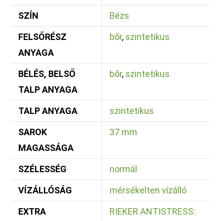
SZÍN
Bézs
FELSŐRÉSZ
bőr
,
szintetikus
ANYAGA
BÉLÉS, BELSŐ
bőr
,
szintetikus
TALP ANYAGA
TALP ANYAGA
szintetikus
SAROK
37 mm
MAGASSÁGA
SZÉLESSÉG
normál
VÍZÁLLÓSÁG
mérsékelten vízálló
EXTRA
RIEKER ANTISTRESS: