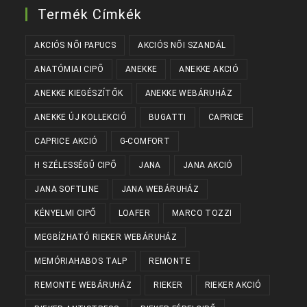
Termék Címkék
AKCIÓS NŐI PAPUCS
AKCIÓS NŐI SZANDÁL
ANATÓMIAI CIPŐ
ANEKKE
ANEKKE AKCIÓ
ANEKKE KIEGÉSZÍTŐK
ANEKKE WEBÁRUHÁZ
ANEKKE ÚJ KOLLEKCIÓ
BUGATTI
CAPRICE
CAPRICE AKCIÓ
G-COMFORT
H SZÉLESSÉGŰ CIPŐ
JANA
JANA AKCIÓ
JANA SOFTLINE
JANA WEBÁRUHÁZ
KÉNYELMI CIPŐ
LOAFER
MARCO TOZZI
MEGBÍZHATÓ RIEKER WEBÁRUHÁZ
MEMÓRIAHABOS TALP
REMONTE
REMONTE WEBÁRUHÁZ
RIEKER
RIEKER AKCIÓ