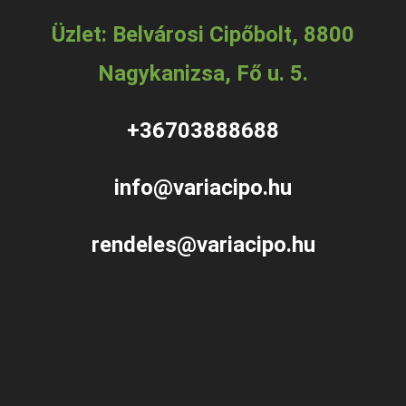
Üzlet: Belvárosi Cipőbolt, 8800
Nagykanizsa, Fő u. 5.
+36703888688
info@variacipo.hu
rendeles@variacipo.hu