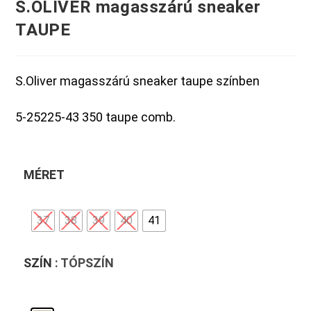
S.OLIVER magasszárú sneaker
TAUPE
S.Oliver magasszárú sneaker taupe színben
5-25225-43 350 taupe comb.
MÉRET
37
38
39
40
41
SZÍN
: TÓPSZÍN