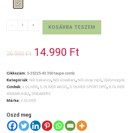
S.OLIVER
-
+
KOSÁRBA TESZEM
magasszárú
sneaker
TAUPE
14.990
Ft
Original
Current
26.990
Ft
mennyiség
price
price
was:
is:
26.990 Ft.
14.990 Ft.
Cikkszám:
5-25225-43 350 taupe comb.
Kategóriák:
Női bakancs
,
Női sneakers
,
Női utcai cipő
,
Újdonságok
Címkék:
s.OLIVER
,
S.OLIVER AKCIÓ
,
S.OLIVER SPORTCIPŐ
,
S.OLIVER
WEBÁRUHÁZ
,
SNEAKERS
Márka:
s.OLIVER
Oszd meg