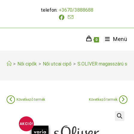
Skip
telefon:
+3670/3888688
to
content
Menü
0
>
Női cipők
>
Női utcai cipő
>
S.OLIVER magasszárú sne
Következő termék
Következő termék
AKCIÓ!