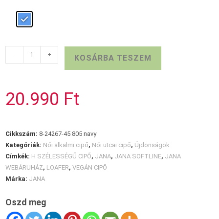
Sötétkék
-
+
KOSÁRBA TESZEM
lakk
JANA
loafer
20.990
Ft
mennyiség
Cikkszám:
8-24267-45 805 navy
Kategóriák:
Női alkalmi cipő
,
Női utcai cipő
,
Újdonságok
Címkék:
H SZÉLESSÉGŰ CIPŐ
,
JANA
,
JANA SOFTLINE
,
JANA
WEBÁRUHÁZ
,
LOAFER
,
VEGÁN CIPŐ
Márka:
JANA
Oszd meg