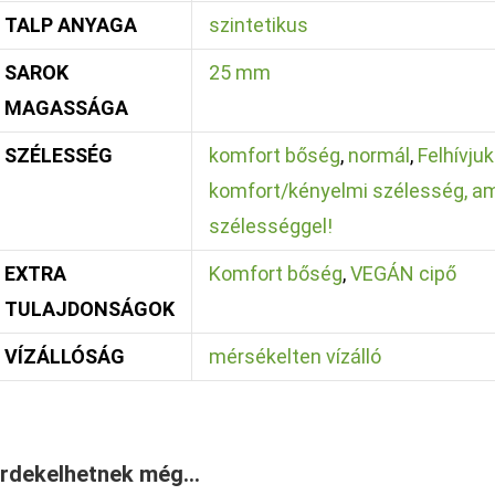
TALP ANYAGA
szintetikus
SAROK
25 mm
MAGASSÁGA
SZÉLESSÉG
komfort bőség
,
normál
,
Felhívju
komfort/kényelmi szélesség, am
szélességgel!
EXTRA
Komfort bőség
,
VEGÁN cipő
TULAJDONSÁGOK
VÍZÁLLÓSÁG
mérsékelten vízálló
rdekelhetnek még…