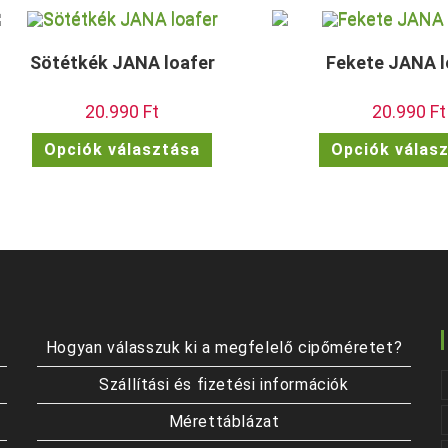
Sötétkék JANA loafer
Fekete JANA l
20.990
Ft
20.990
Ft
Ennek
Opciók választása
Opciók válas
a
terméknek
több
variációja
van.
A
változatok
a
termékoldalon
választhatók
ki
Hogyan válasszuk ki a megfelelő cipőméretet?
Szállítási és fizetési információk
Mérettáblázat