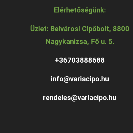
Elérhetőségünk:
Üzlet: Belvárosi Cipőbolt, 8800
Nagykanizsa, Fő u. 5.
+36703888688
info@variacipo.hu
rendeles@variacipo.hu