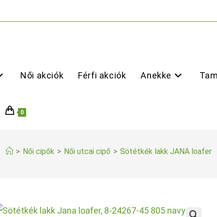
Női akciók
Férfi akciók
Anekke
Tam
0
>
Női cipők
>
Női utcai cipő
>
Sötétkék lakk JANA loafer