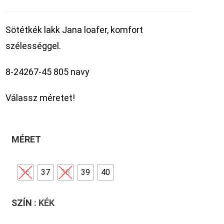
Sötétkék lakk Jana loafer, komfort
szélességgel.
8-24267-45 805 navy
Válassz méretet!
MÉRET
36
37
38
39
40
SZÍN
: KÉK