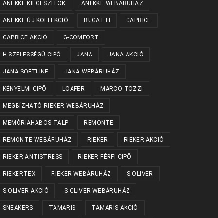
ANEKKE KIEGÉSZÍTŐK
ANEKKE WEBÁRUHÁZ
ANEKKE ÚJ KOLLEKCIÓ
BUGATTI
CAPRICE
CAPRICE AKCIÓ
G-COMFORT
H SZÉLESSÉGŰ CIPŐ
JANA
JANA AKCIÓ
JANA SOFTLINE
JANA WEBÁRUHÁZ
KÉNYELMI CIPŐ
LOAFER
MARCO TOZZI
MEGBÍZHATÓ RIEKER WEBÁRUHÁZ
MEMÓRIAHABOS TALP
REMONTE
REMONTE WEBÁRUHÁZ
RIEKER
RIEKER AKCIÓ
RIEKER ANTISTRESS
RIEKER FÉRFI CIPŐ
RIEKERTEX
RIEKER WEBÁRUHÁZ
S.OLIVER
S.OLIVER AKCIÓ
S.OLIVER WEBÁRUHÁZ
SNEAKERS
TAMARIS
TAMARIS AKCIÓ