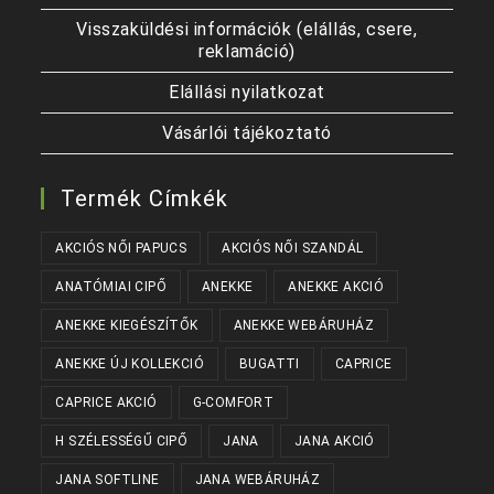
Visszaküldési információk (elállás, csere,
reklamáció)
Elállási nyilatkozat
Vásárlói tájékoztató
Termék Címkék
AKCIÓS NŐI PAPUCS
AKCIÓS NŐI SZANDÁL
ANATÓMIAI CIPŐ
ANEKKE
ANEKKE AKCIÓ
ANEKKE KIEGÉSZÍTŐK
ANEKKE WEBÁRUHÁZ
ANEKKE ÚJ KOLLEKCIÓ
BUGATTI
CAPRICE
CAPRICE AKCIÓ
G-COMFORT
H SZÉLESSÉGŰ CIPŐ
JANA
JANA AKCIÓ
JANA SOFTLINE
JANA WEBÁRUHÁZ