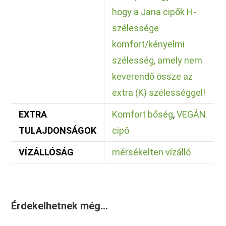
hogy a Jana cipők H-
szélessége
komfort/kényelmi
szélesség, amely nem
keverendő össze az
extra (K) szélességgel!
EXTRA
Komfort bőség
,
VEGÁN
TULAJDONSÁGOK
cipő
VÍZÁLLÓSÁG
mérsékelten vízálló
Érdekelhetnek még…