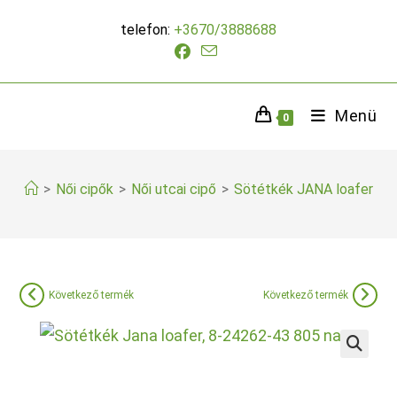
Skip
telefon:
+3670/3888688
to
content
Menü
0
>
Női cipők
>
Női utcai cipő
>
Sötétkék JANA loafer
Következő termék
Következő termék