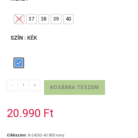
36
37
38
39
40
SZÍN
: KÉK
Sötétkék
-
+
KOSÁRBA TESZEM
JANA
loafer
mennyiség
20.990
Ft
Cikkszám:
8-24262-43 805 navy