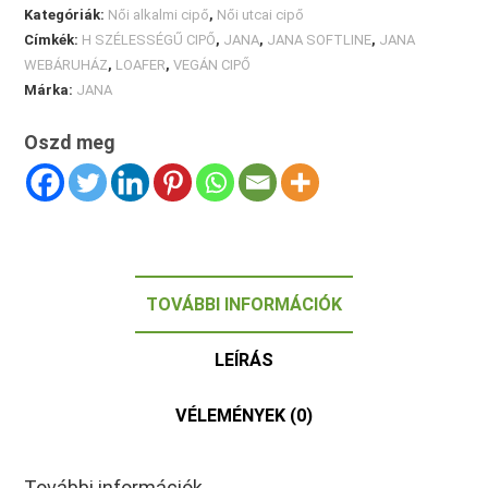
Kategóriák:
Női alkalmi cipő
,
Női utcai cipő
Címkék:
H SZÉLESSÉGŰ CIPŐ
,
JANA
,
JANA SOFTLINE
,
JANA
WEBÁRUHÁZ
,
LOAFER
,
VEGÁN CIPŐ
Márka:
JANA
Oszd meg
TOVÁBBI INFORMÁCIÓK
LEÍRÁS
VÉLEMÉNYEK (0)
További információk