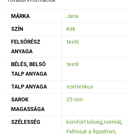
MÁRKA
Jana
SZÍN
Kék
FELSŐRÉSZ
textil
ANYAGA
BÉLÉS, BELSŐ
textil
TALP ANYAGA
TALP ANYAGA
szintetikus
SAROK
25 mm
MAGASSÁGA
SZÉLESSÉG
komfort bőség
,
normál
,
Felhívjuk a figyelmet,