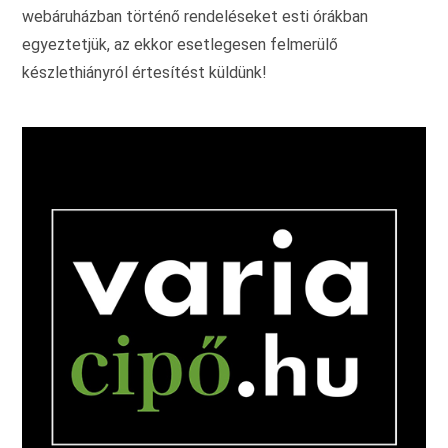
webáruházban történő rendeléseket esti órákban
egyeztetjük, az ekkor esetlegesen felmerülő
készlethiányról értesítést küldünk!