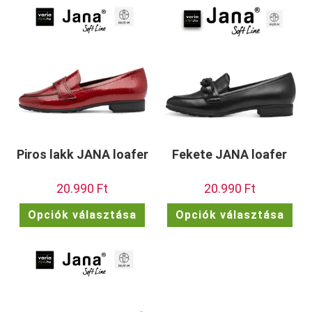
Piros lakk JANA loafer
Fekete JANA loafer
20.990
Ft
20.990
Ft
Ennek
Enn
Opciók választása
Opciók választása
a
a
terméknek
ter
több
töb
variációja
vari
van.
van.
A
A
változatok
vált
a
a
termékoldalon
term
választhatók
vála