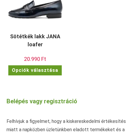
ki
ki
Sötétkék lakk JANA
loafer
20.990
Ft
Ennek
Opciók választása
a
terméknek
több
variációja
van.
A
változatok
Belépés vagy regisztráció
a
termékoldalon
választhatók
ki
Felhívjuk a figyelmet, hogy a kiskereskedelmi értékesítés
miatt a napközben üzletünkben eladott termékeket és a