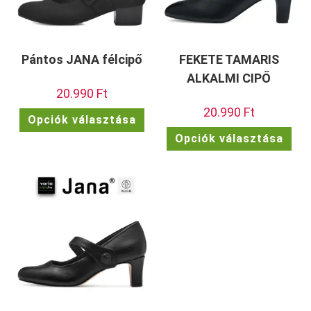
Pántos JANA félcipő
FEKETE TAMARIS
ALKALMI CIPŐ
20.990
Ft
20.990
Ft
Ennek
Opciók választása
a
Enn
terméknek
Opciók választása
a
több
ter
variációja
töb
van.
vari
A
van.
változatok
A
a
vált
termékoldalon
a
választhatók
term
ki
vála
ki