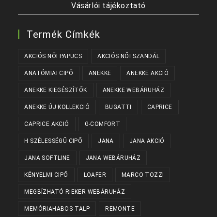
Vásárlói tájékoztató
Termék Címkék
AKCIÓS NŐI PAPUCS
AKCIÓS NŐI SZANDÁL
ANATÓMIAI CIPŐ
ANEKKE
ANEKKE AKCIÓ
ANEKKE KIEGÉSZÍTŐK
ANEKKE WEBÁRUHÁZ
ANEKKE ÚJ KOLLEKCIÓ
BUGATTI
CAPRICE
CAPRICE AKCIÓ
G-COMFORT
H SZÉLESSÉGŰ CIPŐ
JANA
JANA AKCIÓ
JANA SOFTLINE
JANA WEBÁRUHÁZ
KÉNYELMI CIPŐ
LOAFER
MARCO TOZZI
MEGBÍZHATÓ RIEKER WEBÁRUHÁZ
MEMÓRIAHABOS TALP
REMONTE