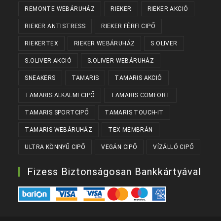
REMONTE WEBÁRUHÁZ
RIEKER
RIEKER AKCIÓ
RIEKER ANTISTRESS
RIEKER FÉRFI CIPŐ
RIEKERTEX
RIEKER WEBÁRUHÁZ
S.OLIVER
S.OLIVER AKCIÓ
S.OLIVER WEBÁRUHÁZ
SNEAKERS
TAMARIS
TAMARIS AKCIÓ
TAMARIS ALKALMI CIPŐ
TAMARIS COMFORT
TAMARIS SPORTCIPŐ
TAMARIS TOUCH-IT
TAMARIS WEBÁRUHÁZ
TEX MEMBRÁN
ULTRA KÖNNYŰ CIPŐ
VEGÁN CIPŐ
VÍZÁLLÓ CIPŐ
Fizess Biztonságosan Bankkártyával