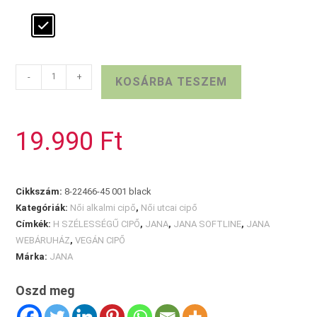
JANA
-
+
KOSÁRBA TESZEM
fekete
alkalmi
cipő
19.990
Ft
mennyiség
Cikkszám:
8-22466-45 001 black
Kategóriák:
Női alkalmi cipő
,
Női utcai cipő
Címkék:
H SZÉLESSÉGŰ CIPŐ
,
JANA
,
JANA SOFTLINE
,
JANA
WEBÁRUHÁZ
,
VEGÁN CIPŐ
Márka:
JANA
Oszd meg