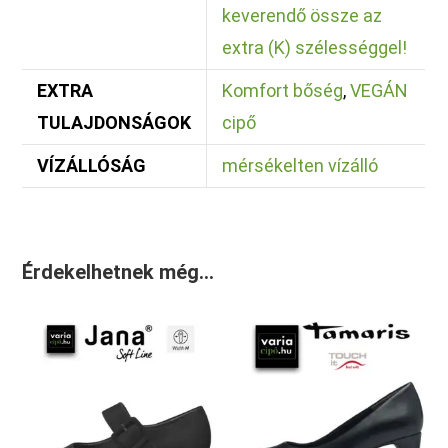
keverendő össze az
extra (K) szélességgel!
EXTRA
Komfort bőség
,
VEGÁN
TULAJDONSÁGOK
cipő
VÍZÁLLÓSÁG
mérsékelten vízálló
Érdekelhetnek még…