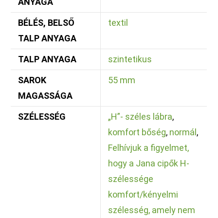
ANYAGA
BÉLÉS, BELSŐ
textil
TALP ANYAGA
TALP ANYAGA
szintetikus
SAROK
55 mm
MAGASSÁGA
SZÉLESSÉG
„H”- széles lábra
,
komfort bőség
,
normál
,
Felhívjuk a figyelmet,
hogy a Jana cipők H-
szélessége
komfort/kényelmi
szélesség, amely nem