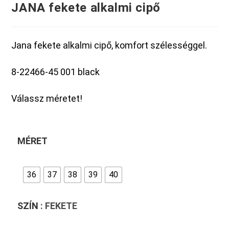
JANA fekete alkalmi cipő
Jana fekete alkalmi cipő, komfort szélességgel.
8-22466-45 001 black
Válassz méretet!
MÉRET
36
37
38
39
40
SZÍN
: FEKETE