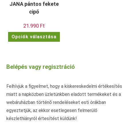
JANA pántos fekete
cipő
21.990
Ft
Ennek
Opciók választása
a
terméknek
több
variációja
van.
A
változatok
Belépés vagy regisztráció
a
termékoldalon
választhatók
ki
Felhívjuk a figyelmet, hogy a kiskereskedelmi értékesítés
miatt a napközben üzletünkben eladott termékeket és a
webáruházban történő rendeléseket esti órákban
egyeztetjük, az ekkor esetlegesen felmerülő
készlethiányról értesítést küldünk!