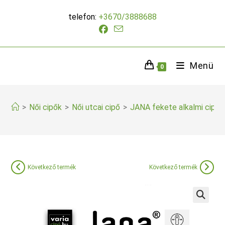
Skip
telefon:
+3670/3888688
to
content
Menü
0
>
Női cipők
>
Női utcai cipő
>
JANA fekete alkalmi cipő
Következő termék
Következő termék