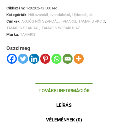
Cikkszám:
1-28202-42 500 red
Kategóriák:
Női szandál, szandálcipő
,
Újdonságok
Címkék:
AKCIÓS NŐI SZANDÁL
,
TAMARIS
,
TAMARIS AKCIÓ
,
TAMARIS SZANDÁL
,
TAMARIS WEBÁRUHÁZ
Márka:
TAMARIS
Oszd meg
TOVÁBBI INFORMÁCIÓK
LEÍRÁS
VÉLEMÉNYEK (0)