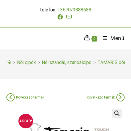
Skip
telefon:
+3670/3888688
to
content
Menü
0
>
Női cipők
>
Női szandál, szandálcipő
>
TAMARIS bőr sz
Következő termék
Következő termék
AKCIÓ!
🔍