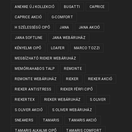
ANEKKE ÚJ KOLLEKCIÓ
BUGATTI
CAPRICE
CAPRICE AKCIÓ
G-COMFORT
H SZÉLESSÉGŰ CIPŐ
JANA
JANA AKCIÓ
JANA SOFTLINE
JANA WEBÁRUHÁZ
KÉNYELMI CIPŐ
LOAFER
MARCO TOZZI
MEGBÍZHATÓ RIEKER WEBÁRUHÁZ
MEMÓRIAHABOS TALP
REMONTE
REMONTE WEBÁRUHÁZ
RIEKER
RIEKER AKCIÓ
RIEKER ANTISTRESS
RIEKER FÉRFI CIPŐ
RIEKERTEX
RIEKER WEBÁRUHÁZ
S.OLIVER
S.OLIVER AKCIÓ
S.OLIVER WEBÁRUHÁZ
SNEAKERS
TAMARIS
TAMARIS AKCIÓ
TAMARIS ALKALMI CIPŐ
TAMARIS COMFORT