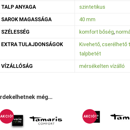
TALP ANYAGA
szintetikus
SAROK MAGASSÁGA
40 mm
SZÉLESSÉG
komfort bőség
,
normá
EXTRA TULAJDONSÁGOK
Kivehető, cserélhető 
talpbetét
VÍZÁLLÓSÁG
mérsékelten vízálló
rdekelhetnek még…
AKCIÓ!
AKCIÓ!