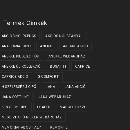
termékoldalon
ki
választhatók
ki
Termék Címkék
AKCIÓS NŐI PAPUCS
AKCIÓS NŐI SZANDÁL
ANATÓMIAI CIPŐ
ANEKKE
ANEKKE AKCIÓ
ANEKKE KIEGÉSZÍTŐK
ANEKKE WEBÁRUHÁZ
ANEKKE ÚJ KOLLEKCIÓ
BUGATTI
CAPRICE
CAPRICE AKCIÓ
G-COMFORT
H SZÉLESSÉGŰ CIPŐ
JANA
JANA AKCIÓ
JANA SOFTLINE
JANA WEBÁRUHÁZ
KÉNYELMI CIPŐ
LOAFER
MARCO TOZZI
MEGBÍZHATÓ RIEKER WEBÁRUHÁZ
MEMÓRIAHABOS TALP
REMONTE