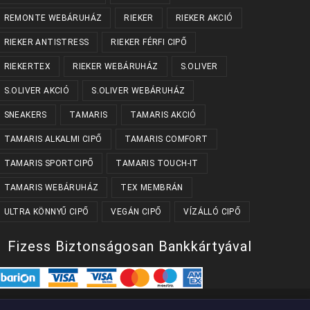
REMONTE WEBÁRUHÁZ
RIEKER
RIEKER AKCIÓ
RIEKER ANTISTRESS
RIEKER FÉRFI CIPŐ
RIEKERTEX
RIEKER WEBÁRUHÁZ
S.OLIVER
S.OLIVER AKCIÓ
S.OLIVER WEBÁRUHÁZ
SNEAKERS
TAMARIS
TAMARIS AKCIÓ
TAMARIS ALKALMI CIPŐ
TAMARIS COMFORT
TAMARIS SPORTCIPŐ
TAMARIS TOUCH-IT
TAMARIS WEBÁRUHÁZ
TEX MEMBRÁN
ULTRA KÖNNYŰ CIPŐ
VEGÁN CIPŐ
VÍZÁLLÓ CIPŐ
Fizess Biztonságosan Bankkártyával