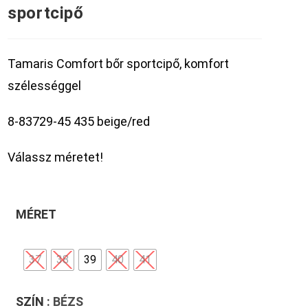
sportcipő
Tamaris Comfort bőr sportcipő, komfort
szélességgel
8-83729-45 435 beige/red
Válassz méretet!
MÉRET
37
38
39
40
41
SZÍN
: BÉZS