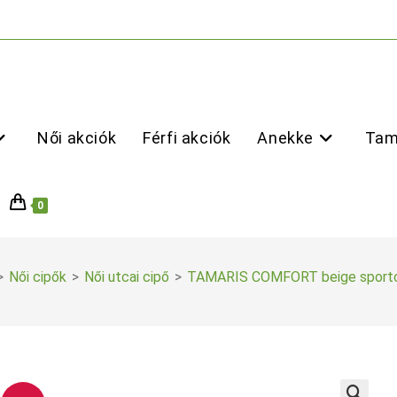
Női akciók
Férfi akciók
Anekke
Tam
0
>
Női cipők
>
Női utcai cipő
>
TAMARIS COMFORT beige sport