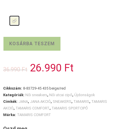
TAMARIS
KOSÁRBA TESZEM
COMFORT
beige
sportcipő
26.990
Ft
Original
Current
36.990
Ft
mennyiség
price
price
was:
is:
36.990 Ft.
26.990 Ft.
Cikkszám:
8-83729-45 435 beige/red
Kategóriák:
Női sneakers
,
Női utcai cipő
,
Újdonságok
Címkék:
JANA
,
JANA AKCIÓ
,
SNEAKERS
,
TAMARIS
,
TAMARIS
AKCIÓ
,
TAMARIS COMFORT
,
TAMARIS SPORTCIPŐ
Márka:
TAMARIS COMFORT
Oszd meg