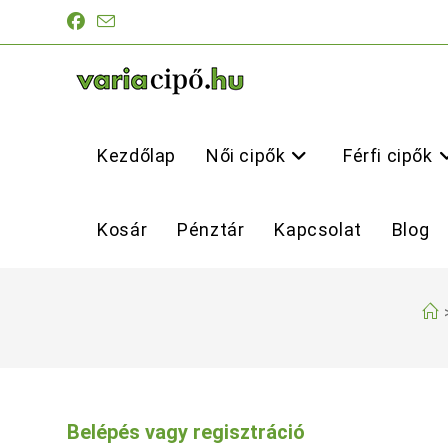
Skip
to
content
Kezdőlap
Női cipők
Férfi cipők
Kosár
Pénztár
Kapcsolat
Blog
Belépés vagy regisztráció