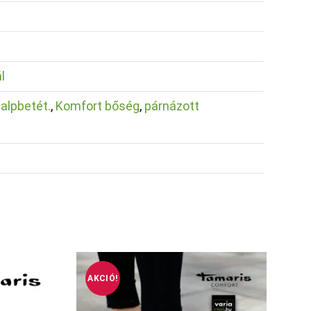
l
talpbetét.
,
Komfort bőség
,
párnázott
AKCIÓ!