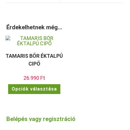
Érdekelhetnek még…
TAMARIS BŐR ÉKTALPÚ
CIPŐ
26.990
Ft
Ennek
Opciók választása
a
terméknek
több
variációja
van.
A
változatok
Belépés vagy regisztráció
a
termékoldalon
választhatók