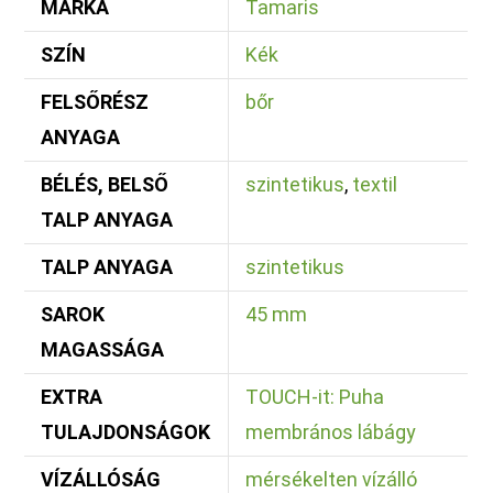
MÁRKA
Tamaris
SZÍN
Kék
FELSŐRÉSZ
bőr
ANYAGA
BÉLÉS, BELSŐ
szintetikus
,
textil
TALP ANYAGA
TALP ANYAGA
szintetikus
SAROK
45 mm
MAGASSÁGA
EXTRA
TOUCH-it: Puha
TULAJDONSÁGOK
membrános lábágy
VÍZÁLLÓSÁG
mérsékelten vízálló