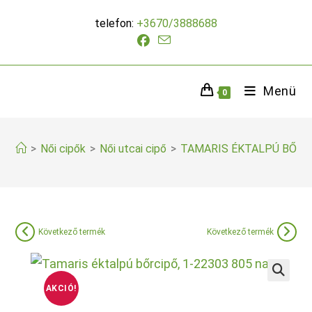
Skip
telefon:
+3670/3888688
to
content
Menü
0
>
Női cipők
>
Női utcai cipő
>
TAMARIS ÉKTALPÚ BŐRC
Következő termék
Következő termék
AKCIÓ!