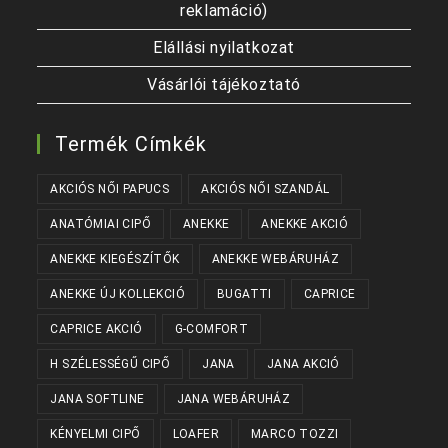
reklamáció)
Elállási nyilatkozat
Vásárlói tájékoztató
Termék Címkék
AKCIÓS NŐI PAPUCS
AKCIÓS NŐI SZANDÁL
ANATÓMIAI CIPŐ
ANEKKE
ANEKKE AKCIÓ
ANEKKE KIEGÉSZÍTŐK
ANEKKE WEBÁRUHÁZ
ANEKKE ÚJ KOLLEKCIÓ
BUGATTI
CAPRICE
CAPRICE AKCIÓ
G-COMFORT
H SZÉLESSÉGŰ CIPŐ
JANA
JANA AKCIÓ
JANA SOFTLINE
JANA WEBÁRUHÁZ
KÉNYELMI CIPŐ
LOAFER
MARCO TOZZI