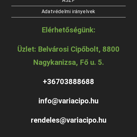
ÁSZF
Adatvédelmi irányelvek
Elérhetőségünk:
Üzlet: Belvárosi Cipőbolt, 8800
Nagykanizsa, Fő u. 5.
+36703888688
info@variacipo.hu
rendeles@variacipo.hu