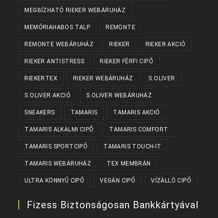
MEGBÍZHATÓ RIEKER WEBÁRUHÁZ
MEMÓRIAHABOS TALP
REMONTE
REMONTE WEBÁRUHÁZ
RIEKER
RIEKER AKCIÓ
RIEKER ANTISTRESS
RIEKER FÉRFI CIPŐ
RIEKERTEX
RIEKER WEBÁRUHÁZ
S.OLIVER
S.OLIVER AKCIÓ
S.OLIVER WEBÁRUHÁZ
SNEAKERS
TAMARIS
TAMARIS AKCIÓ
TAMARIS ALKALMI CIPŐ
TAMARIS COMFORT
TAMARIS SPORTCIPŐ
TAMARIS TOUCH-IT
TAMARIS WEBÁRUHÁZ
TEX MEMBRÁN
ULTRA KÖNNYŰ CIPŐ
VEGÁN CIPŐ
VÍZÁLLÓ CIPŐ
Fizess Biztonságosan Bankkártyával