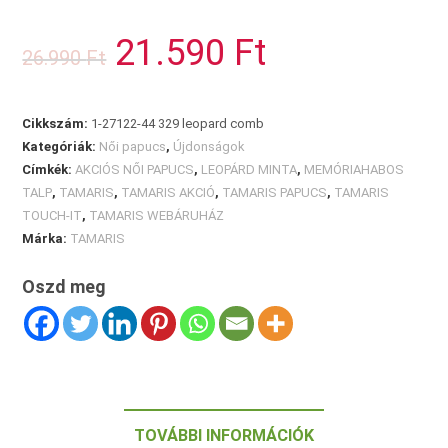
leopard
mintával
21.590
Ft
Original
Current
26.990
Ft
mennyiség
price
price
was:
is:
26.990 Ft.
21.590 Ft.
Cikkszám:
1-27122-44 329 leopard comb
Kategóriák:
Női papucs
,
Újdonságok
Címkék:
AKCIÓS NŐI PAPUCS
,
LEOPÁRD MINTA
,
MEMÓRIAHABOS
TALP
,
TAMARIS
,
TAMARIS AKCIÓ
,
TAMARIS PAPUCS
,
TAMARIS
TOUCH-IT
,
TAMARIS WEBÁRUHÁZ
Márka:
TAMARIS
Oszd meg
TOVÁBBI INFORMÁCIÓK