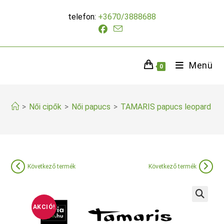
Skip
telefon:
+3670/3888688
to
content
Menü
0
>
Női cipők
>
Női papucs
>
TAMARIS papucs leopard min
Következő termék
Következő termék
AKCIÓ!
🔍