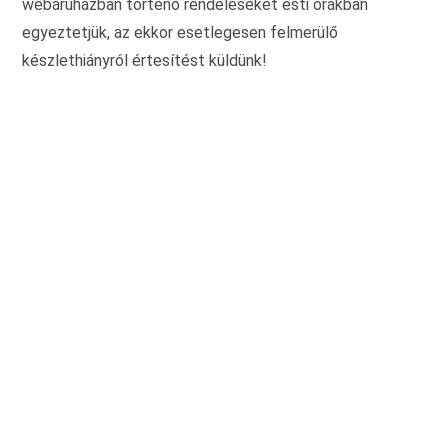
webáruházban történő rendeléseket esti órákban
egyeztetjük, az ekkor esetlegesen felmerülő
készlethiányról értesítést küldünk!