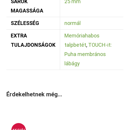
SAROK
25 mm
MAGASSÁGA
SZÉLESSÉG
normál
EXTRA
Memóriahabos
TULAJDONSÁGOK
talpbetét
,
TOUCH-it:
Puha membrános
lábágy
Érdekelhetnek még…