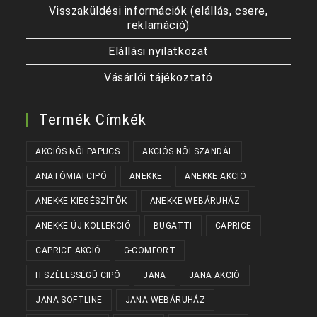
Visszaküldési információk (elállás, csere,
reklamáció)
Elállási nyilatkozat
Vásárlói tájékoztató
Termék Címkék
AKCIÓS NŐI PAPUCS
AKCIÓS NŐI SZANDÁL
ANATÓMIAI CIPŐ
ANEKKE
ANEKKE AKCIÓ
ANEKKE KIEGÉSZÍTŐK
ANEKKE WEBÁRUHÁZ
ANEKKE ÚJ KOLLEKCIÓ
BUGATTI
CAPRICE
CAPRICE AKCIÓ
G-COMFORT
H SZÉLESSÉGŰ CIPŐ
JANA
JANA AKCIÓ
JANA SOFTLINE
JANA WEBÁRUHÁZ