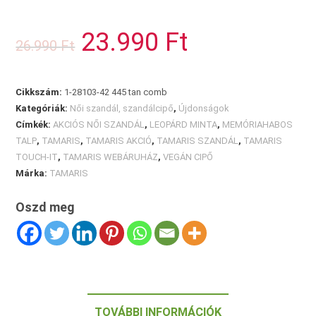
szandál
mennyiség
23.990
Ft
Original
Current
26.990
Ft
price
price
was:
is:
26.990 Ft.
23.990 Ft.
Cikkszám:
1-28103-42 445 tan comb
Kategóriák:
Női szandál, szandálcipő
,
Újdonságok
Címkék:
AKCIÓS NŐI SZANDÁL
,
LEOPÁRD MINTA
,
MEMÓRIAHABOS
TALP
,
TAMARIS
,
TAMARIS AKCIÓ
,
TAMARIS SZANDÁL
,
TAMARIS
TOUCH-IT
,
TAMARIS WEBÁRUHÁZ
,
VEGÁN CIPŐ
Márka:
TAMARIS
Oszd meg
TOVÁBBI INFORMÁCIÓK