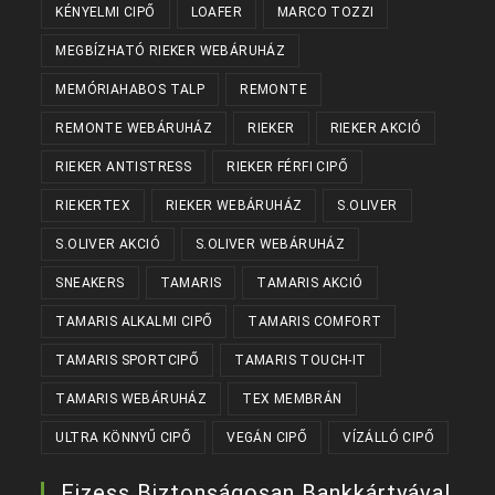
KÉNYELMI CIPŐ
LOAFER
MARCO TOZZI
MEGBÍZHATÓ RIEKER WEBÁRUHÁZ
MEMÓRIAHABOS TALP
REMONTE
REMONTE WEBÁRUHÁZ
RIEKER
RIEKER AKCIÓ
RIEKER ANTISTRESS
RIEKER FÉRFI CIPŐ
RIEKERTEX
RIEKER WEBÁRUHÁZ
S.OLIVER
S.OLIVER AKCIÓ
S.OLIVER WEBÁRUHÁZ
SNEAKERS
TAMARIS
TAMARIS AKCIÓ
TAMARIS ALKALMI CIPŐ
TAMARIS COMFORT
TAMARIS SPORTCIPŐ
TAMARIS TOUCH-IT
TAMARIS WEBÁRUHÁZ
TEX MEMBRÁN
ULTRA KÖNNYŰ CIPŐ
VEGÁN CIPŐ
VÍZÁLLÓ CIPŐ
Fizess Biztonságosan Bankkártyával