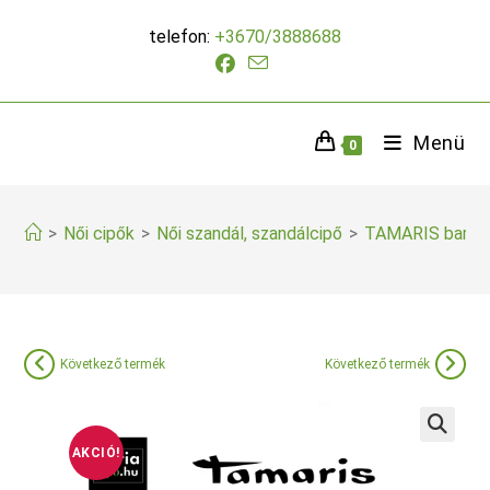
Skip
telefon:
+3670/3888688
to
content
Menü
0
>
Női cipők
>
Női szandál, szandálcipő
>
TAMARIS barna 
Következő termék
Következő termék
AKCIÓ!
🔍