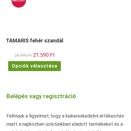
AKCIÓ!
TAMARIS fehér szandál
Original
21.590
Ft
Current
26.990
Ft
price
price
was:
is:
Ennek
Opciók választása
26.990 Ft.
21.590 Ft.
a
terméknek
több
variációja
van.
A
változatok
Belépés vagy regisztráció
a
termékoldalon
választhatók
ki
Felhívjuk a figyelmet, hogy a kiskereskedelmi értékesítés
miatt a napközben üzletünkben eladott termékeket és a