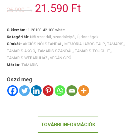
mennyiség
21.590
Ft
Original
Current
26.990
Ft
price
price
was:
is:
26.990 Ft.
21.590 Ft.
Cikkszám:
1-28103-42 100 white
Kategóriák:
Női szandál, szandálcipő
,
Újdonságok
Címkék:
AKCIÓS NŐI SZANDÁL
,
MEMÓRIAHABOS TALP
,
TAMARIS
,
TAMARIS AKCIÓ
,
TAMARIS SZANDÁL
,
TAMARIS TOUCH-IT
,
TAMARIS WEBÁRUHÁZ
,
VEGÁN CIPŐ
Márka:
TAMARIS
Oszd meg
TOVÁBBI INFORMÁCIÓK