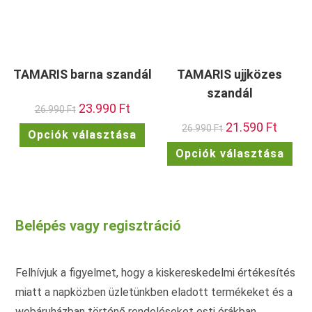
TAMARIS barna szandál
TAMARIS ujjközes
szandál
Original
23.990
Ft
Current
26.990
Ft
price
price
Original
21.590
Ft
Current
was:
is:
Ennek
26.990
Ft
Opciók választása
price
price
26.990 Ft.
23.990 Ft.
a
was:
is:
Enn
terméknek
Opciók választása
26.990 Ft.
21.590 F
a
több
ter
variációja
töb
van.
vari
A
van.
változatok
A
a
vált
termékoldalon
Belépés vagy regisztráció
a
választhatók
term
ki
vála
ki
Felhívjuk a figyelmet, hogy a kiskereskedelmi értékesítés
miatt a napközben üzletünkben eladott termékeket és a
webáruházban történő rendeléseket esti órákban