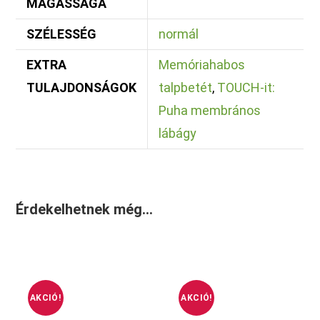
MAGASSÁGA
SZÉLESSÉG
normál
EXTRA
Memóriahabos
TULAJDONSÁGOK
talpbetét
,
TOUCH-it:
Puha membrános
lábágy
Érdekelhetnek még…
AKCIÓ!
AKCIÓ!