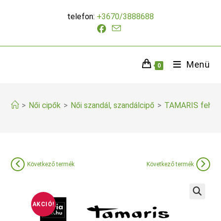
Skip
telefon:
+3670/3888688
to
content
Menü
0
>
Női cipők
>
Női szandál, szandálcipő
>
TAMARIS fehér 
Következő termék
Következő termék
AKCIÓ!
🔍