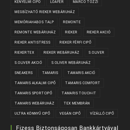
KÉNYELMI CIPŐ
LOAFER
MARCO TOZZI
MEGBÍZHATÓ RIEKER WEBÁRUHÁZ
MEMÓRIAHABOS TALP
REMONTE
REMONTE WEBÁRUHÁZ
RIEKER
RIEKER AKCIÓ
RIEKER ANTISTRESS
RIEKER FÉRFI CIPŐ
RIEKERTEX
RIEKER WEBÁRUHÁZ
S.OLIVER
S.OLIVER AKCIÓ
S.OLIVER WEBÁRUHÁZ
SNEAKERS
TAMARIS
TAMARIS AKCIÓ
TAMARIS ALKALMI CIPŐ
TAMARIS COMFORT
TAMARIS SPORTCIPŐ
TAMARIS TOUCH-IT
TAMARIS WEBÁRUHÁZ
TEX MEMBRÁN
ULTRA KÖNNYŰ CIPŐ
VEGÁN CIPŐ
VÍZÁLLÓ CIPŐ
Fizess Biztonságosan Bankkártyával