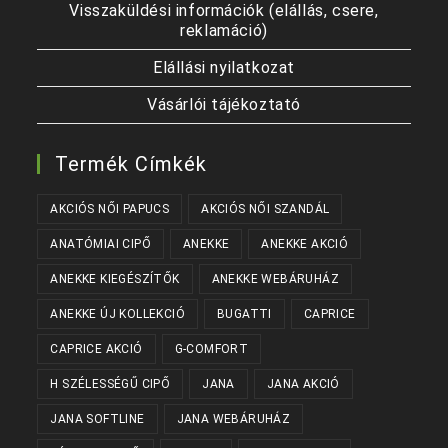
Visszaküldési információk (elállás, csere,
reklamáció)
Elállási nyilatkozat
Vásárlói tájékoztató
Termék Címkék
AKCIÓS NŐI PAPUCS
AKCIÓS NŐI SZANDÁL
ANATÓMIAI CIPŐ
ANEKKE
ANEKKE AKCIÓ
ANEKKE KIEGÉSZÍTŐK
ANEKKE WEBÁRUHÁZ
ANEKKE ÚJ KOLLEKCIÓ
BUGATTI
CAPRICE
CAPRICE AKCIÓ
G-COMFORT
H SZÉLESSÉGŰ CIPŐ
JANA
JANA AKCIÓ
JANA SOFTLINE
JANA WEBÁRUHÁZ