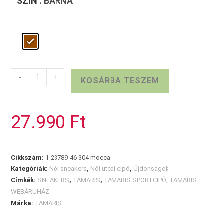
SZÍN
: BARNA
TAMARIS
-
+
KOSÁRBA TESZEM
sneaker
mocca
mennyiség
27.990
Ft
Cikkszám:
1-23789-46 304 mocca
Kategóriák:
Női sneakers
,
Női utcai cipő
,
Újdonságok
Címkék:
SNEAKERS
,
TAMARIS
,
TAMARIS SPORTCIPŐ
,
TAMARIS
WEBÁRUHÁZ
Márka:
TAMARIS