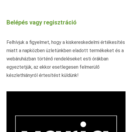
több
variációja
van.
A
változatok
Belépés vagy regisztráció
a
termékoldalon
választhatók
ki
Felhívjuk a figyelmet, hogy a kiskereskedelmi értékesítés
miatt a napközben üzletünkben eladott termékeket és a
webáruházban történő rendeléseket esti órákban
egyeztetjük, az ekkor esetlegesen felmerülő
készlethiányról értesítést küldünk!