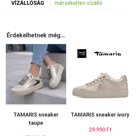
VÍZÁLLÓSÁG
mérsékelten vízálló
Érdekelhetnek még…
TAMARIS sneaker
TAMARIS sneaker ivory
taupe
29.990
Ft