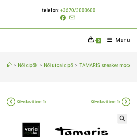
Skip
telefon:
+3670/3888688
to
content
Menü
0
>
Női cipők
>
Női utcai cipő
>
TAMARIS sneaker mocca
Következő termék
Következő termék