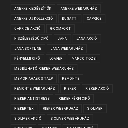
ANEKKE KIEGÉSZÍTŐK
ANEKKE WEBÁRUHÁZ
ANEKKE ÚJ KOLLEKCIÓ
BUGATTI
CAPRICE
CAPRICE AKCIÓ
G-COMFORT
H SZÉLESSÉGŰ CIPŐ
JANA
JANA AKCIÓ
JANA SOFTLINE
JANA WEBÁRUHÁZ
KÉNYELMI CIPŐ
LOAFER
MARCO TOZZI
MEGBÍZHATÓ RIEKER WEBÁRUHÁZ
MEMÓRIAHABOS TALP
REMONTE
REMONTE WEBÁRUHÁZ
RIEKER
RIEKER AKCIÓ
RIEKER ANTISTRESS
RIEKER FÉRFI CIPŐ
RIEKERTEX
RIEKER WEBÁRUHÁZ
S.OLIVER
S.OLIVER AKCIÓ
S.OLIVER WEBÁRUHÁZ