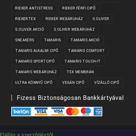
RIEKER ANTISTRESS
RIEKER FÉRFI CIPŐ
RIEKERTEX
RIEKER WEBÁRUHÁZ
S.OLIVER
S.OLIVER AKCIÓ
S.OLIVER WEBÁRUHÁZ
SNEAKERS
TAMARIS
TAMARIS AKCIÓ
TAMARIS ALKALMI CIPŐ
TAMARIS COMFORT
TAMARIS SPORTCIPŐ
TAMARIS TOUCH-IT
TAMARIS WEBÁRUHÁZ
TEX MEMBRÁN
ULTRA KÖNNYŰ CIPŐ
VEGÁN CIPŐ
VÍZÁLLÓ CIPŐ
Fizess Biztonságosan Bankkártyával
Készítette:
Kanizsaweb
Elállás a szerződéstől