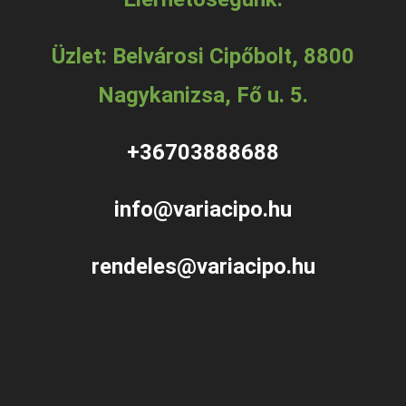
Üzlet: Belvárosi Cipőbolt, 8800
Nagykanizsa, Fő u. 5.
+36703888688
info@variacipo.hu
rendeles@variacipo.hu