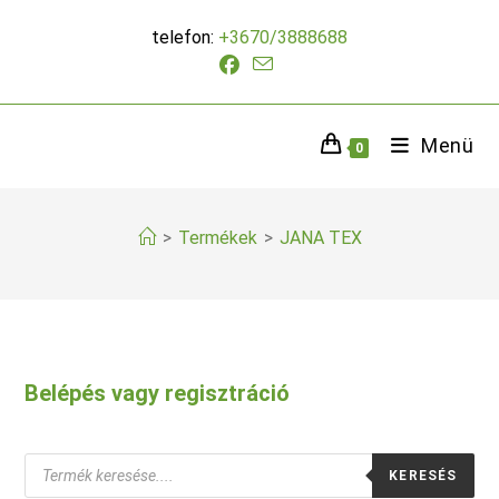
Skip
telefon:
+3670/3888688
to
content
Menü
0
>
Termékek
>
JANA TEX
Belépés vagy regisztráció
Products
KERESÉS
search