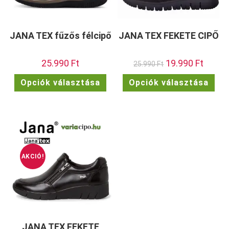
JANA TEX fűzős félcipő
JANA TEX FEKETE CIPŐ
25.990
Ft
Original
19.990
Ft
Current
25.990
Ft
price
price
was:
is:
Ennek
Enn
Opciók választása
Opciók választása
25.990 Ft.
19.990 F
a
a
terméknek
ter
több
töb
variációja
vari
van.
van.
A
A
változatok
vált
a
a
termékoldalon
term
választhatók
vála
ki
ki
AKCIÓ!
JANA TEX FEKETE