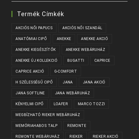
Termék Címkék
AKCIÓS NŐI PAPUCS
AKCIÓS NŐI SZANDÁL
ANATÓMIAI CIPŐ
ANEKKE
ANEKKE AKCIÓ
ANEKKE KIEGÉSZÍTŐK
ANEKKE WEBÁRUHÁZ
ANEKKE ÚJ KOLLEKCIÓ
BUGATTI
CAPRICE
CAPRICE AKCIÓ
G-COMFORT
H SZÉLESSÉGŰ CIPŐ
JANA
JANA AKCIÓ
JANA SOFTLINE
JANA WEBÁRUHÁZ
KÉNYELMI CIPŐ
LOAFER
MARCO TOZZI
MEGBÍZHATÓ RIEKER WEBÁRUHÁZ
MEMÓRIAHABOS TALP
REMONTE
REMONTE WEBÁRUHÁZ
RIEKER
RIEKER AKCIÓ